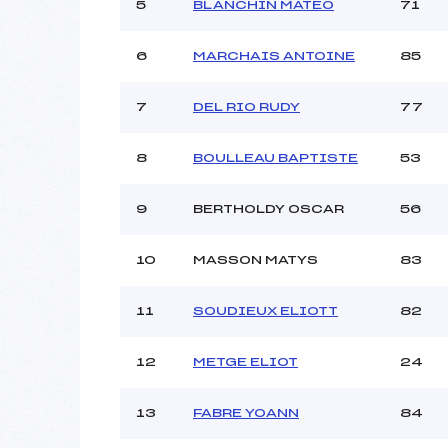
Ouvreurs C :
5
BLANCHIN MATEO
71
Ouvreurs D :
Ouvreurs E :
6
MARCHAIS ANTOINE
85
Météo :
Neige :
7
DEL RIO RUDY
77
8
BOULLEAU BAPTISTE
53
Pénalité appliquée :
Catégorie :
9
BERTHOLDY OSCAR
56
10
MASSON MATYS
83
11
SOUDIEUX ELIOTT
82
12
METGE ELIOT
24
13
FABRE YOANN
84