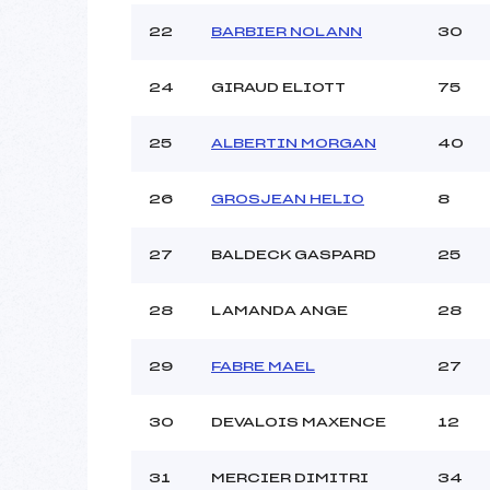
22
BARBIER NOLANN
30
24
GIRAUD ELIOTT
75
25
ALBERTIN MORGAN
40
26
GROSJEAN HELIO
8
27
BALDECK GASPARD
25
28
LAMANDA ANGE
28
29
FABRE MAEL
27
30
DEVALOIS MAXENCE
12
31
MERCIER DIMITRI
34