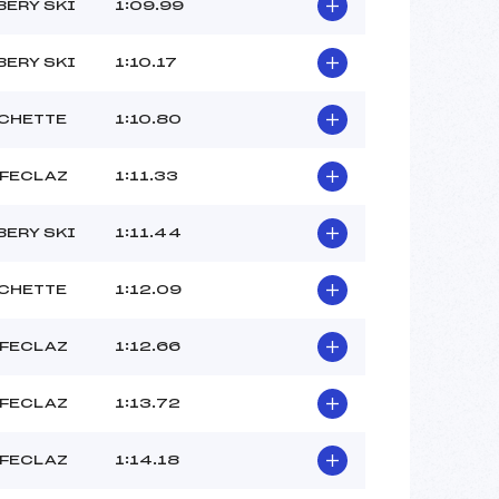
BARON SARAH (SA)
ERY SKI
1:09.99
BARON ELSA (SA)
Ouvreur ? ()
ERY SKI
1:10.17
 :
–
 :
–
CHETTE
1:10.80
 FECLAZ
1:11.33
ERY SKI
1:11.44
CHETTE
1:12.09
 FECLAZ
1:12.66
 FECLAZ
1:13.72
 FECLAZ
1:14.18