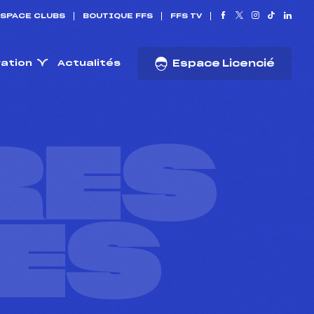
SPACE CLUBS
BOUTIQUE FFS
FFS TV
ration
Actualités
Espace Licencié
RES
ES