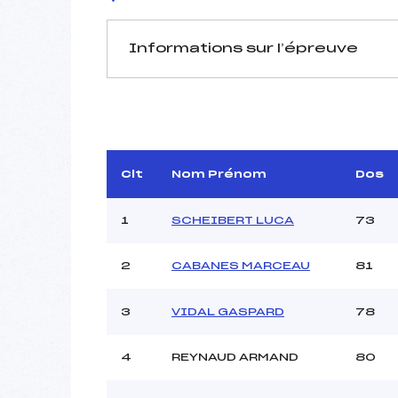
Informations sur l’épreuve
JURY DE COMPÉTITION
Délégué Technique :
RE
Arbitre :
Assistant :
Clt
Nom Prénom
Dos
Dir. Epreuve :
GR
1
SCHEIBERT LUCA
73
2
CABANES MARCEAU
81
MANCHE 1
Nombre de portes :
3
VIDAL GASPARD
78
Heure de départ :
Traceur :
TO
4
REYNAUD ARMAND
80
Ouvreurs A :
Ouvreurs B :