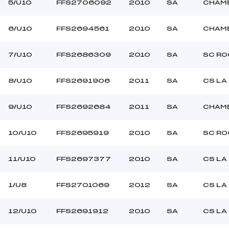
BARON SARAH (SA)
Ouvreurs C :
5/U10
FFS2706092
2010
SA
CHAMB
BARON ELSA (SA)
Ouvreurs D :
–
Ouvreurs E :
6/U10
FFS2694561
2010
SA
CHAMB
Beau
Température départ
Dure
Température arrivée
7/U10
FFS2686309
2010
SA
SC RO
8/U10
FFS2691906
2011
SA
CS LA
–
U8+U10
9/U10
FFS2692684
2011
SA
CHAMB
10/U10
FFS2695919
2010
SA
SC RO
11/U10
FFS2697377
2010
SA
CS LA
1/U8
FFS2701069
2012
SA
CS LA
12/U10
FFS2691912
2010
SA
CS LA