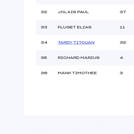
32
JOLAIS PAUL
37
33
FLUGET ELIAS
11
34
TARDY TITOUAN
32
35
RICHARD MARIUS
4
36
MANK TIMOTHEE
3