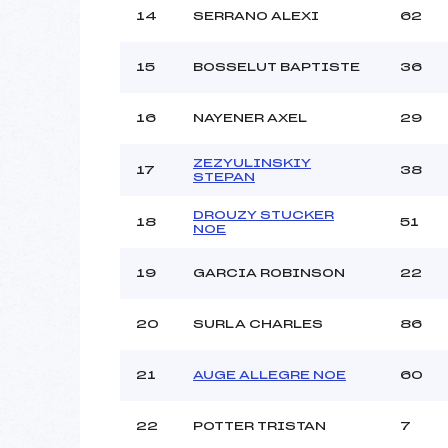
14
SERRANO ALEXI
62
15
BOSSELUT BAPTISTE
36
16
NAYENER AXEL
29
ZEZYULINSKIY
17
38
STEPAN
DROUZY STUCKER
18
51
NOE
19
GARCIA ROBINSON
22
20
SURLA CHARLES
86
21
AUGE ALLEGRE NOE
60
22
POTTER TRISTAN
7