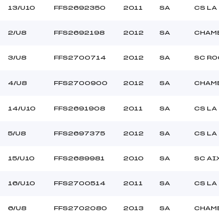
13/U10
FFS2692350
2011
SA
CS LA
2/U8
FFS2692198
2012
SA
CHAMB
3/U8
FFS2700714
2012
SA
SC RO
4/U8
FFS2700900
2012
SA
CHAMB
14/U10
FFS2691908
2011
SA
CS LA
5/U8
FFS2697375
2012
SA
CS LA
15/U10
FFS2689981
2010
SA
SC AI
16/U10
FFS2700514
2011
SA
CS LA
6/U8
FFS2702080
2013
SA
CHAMB