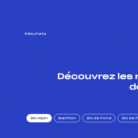
Résultats
Découvrez les 
d
Ski Alpin
Biathlon
Ski de Fond
Ski de 