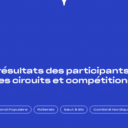
résultats des participants
es circuits et compétition
Fond Populaire
Rollerski
Saut à Ski
Combiné Nordiq