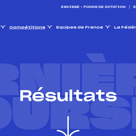
ESKISSE – FONDS DE DOTATION
E
Compétitions
Equipes de France
La Fédé
RNIÈ
Résultats
OURS