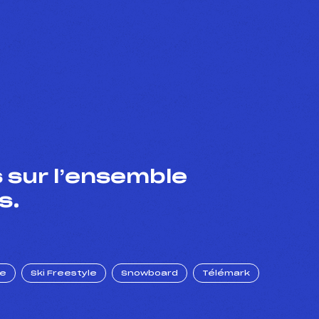
 sur l’ensemble
s.
ue
Ski Freestyle
Snowboard
Télémark