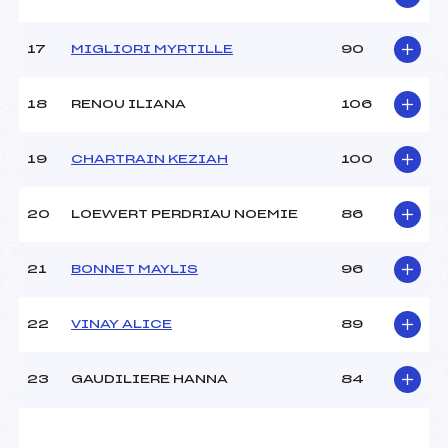
17
MIGLIORI MYRTILLE
90
Pénalité appliquée :
–
Catégorie :
U10
18
RENOU ILIANA
106
19
CHARTRAIN KEZIAH
100
20
LOEWERT PERDRIAU NOEMIE
86
21
BONNET MAYLIS
96
22
VINAY ALICE
89
23
GAUDILIERE HANNA
84