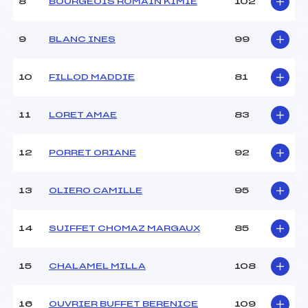
Ouvreurs B :
–
8
BOURGEOIS ROMAIN KIMIE
102
Ouvreurs C :
–
Ouvreurs D :
–
9
BLANC INES
99
Ouvreurs E :
–
Météo :
beau
10
FILLOD MADDIE
81
Neige :
dure
11
LORET AMAE
83
MANCHE 2
Nombre de portes :
23
12
PORRET ORIANE
92
Heure de départ :
12h30
Traceur :
GROGNUX VINCENT (SA)
13
OLIERO CAMILLE
95
Ouvreurs A :
REVILLARD JADE (SA)
Ouvreurs B :
MARIN LAMELLET RUBEN
(SA)
14
SUIFFET CHOMAZ MARGAUX
85
Ouvreurs C :
–
Ouvreurs D :
–
15
CHALAMEL MILLA
108
Ouvreurs E :
–
Température départ :
–
Température arrivée :
–
16
OUVRIER BUFFET BERENICE
109