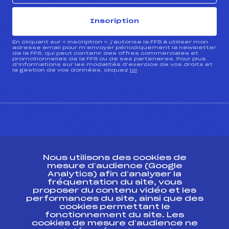
Inscription
En cliquant sur « inscription », j’autorise la FFS à utiliser mon
adresse email pour m’envoyer périodiquement la newsletter
de la FFS, qui peut contenir des offres commerciales et
promotionnelles de la FFS ou de ses partenaires. Pour plus
d’informations sur les modalités d’exercice de vos droits et
la gestion de vos données, cliquez
ici
CONTACT
Nous utilisons des cookies de
ESPACE PRESSE
mesure d’audience (Google
Analytics) afin d’analyser la
fréquentation du site, vous
Ressources
proposer du contenu vidéo et les
performances du site, ainsi que des
Pass’Neige
cookies permettant le
Projet sportif fédéral
fonctionnement du site. Les
cookies de mesure d’audience ne
Projet de performance fédéral