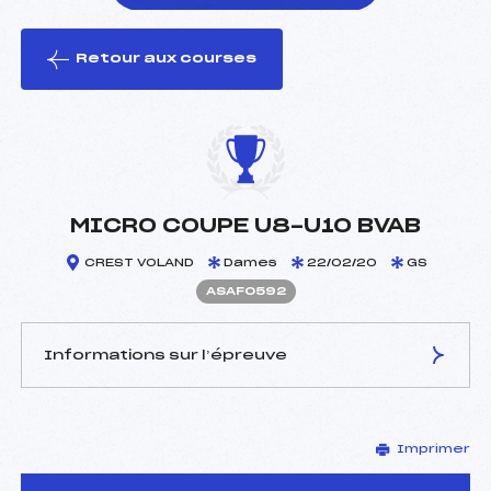
Retour aux courses
foi(s) le ski
MICRO COUPE U8-U10 BVAB
CREST VOLAND
Dames
22/02/20
GS
ASAF0592
Informations sur l’épreuve
JURY DE COMPÉTITION
Imprimer
Délégué Technique :
–
Arbitre :
OUVRIER BUFFET CEDRIC