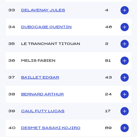
33
DELAVENAY JULES
4
34
DUBOCAGE QUENTIN
46
35
LE TRANCHANT TITOUAN
3
36
MELIS FABIEN
81
37
BAILLET EDGAR
43
38
BERNARD ARTHUR
24
39
CAUL FUTY LUCAS
17
40
DESMET SASAKI KOJIRO
69