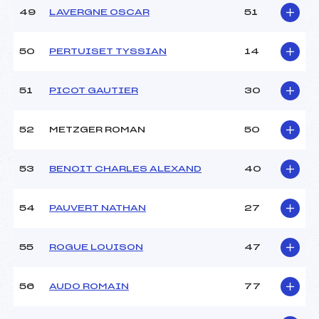
49
LAVERGNE OSCAR
51
50
PERTUISET TYSSIAN
14
51
PICOT GAUTIER
30
52
METZGER ROMAN
50
53
BENOIT CHARLES ALEXAND
40
54
PAUVERT NATHAN
27
55
ROGUE LOUISON
47
56
AUDO ROMAIN
77