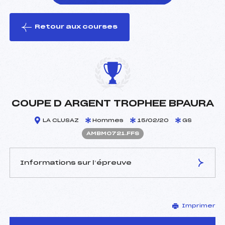
Retour aux courses
foi(s) le ski
COUPE D ARGENT TROPHEE BPAURA
LA CLUSAZ
Hommes
15/02/20
GS
AMBM0721.FFS
Informations sur l’épreuve
JURY DE COMPÉTITION
Imprimer
Délégué Technique :
ANGUENOT LIONEL (MB)
Arbitre :
BLANC PATRICK (SA)