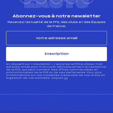
L'ACTU
Abonnez-vous à notre newsletter
Recevez l’actualité de la FFS, des clubs et des Équipes
de France.
Inscription
En cliquant sur « inscription », j’autorise la FFS à utiliser mon
adresse email pour m’envoyer périodiquement la newsletter
de la FFS, qui peut contenir des offres commerciales et
promotionnelles de la FFS ou de ses partenaires. Pour plus
d’informations sur les modalités d’exercice de vos droits et
la gestion de vos données, cliquez
ici