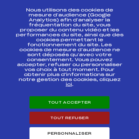
CONTACT
Nous utilisons des cookies de
ESPACE PRESSE
mesure d’audience (Google
Analytics) afin d’analyser la
fréquentation du site, vous
Ressources
proposer du contenu vidéo et les
performances du site, ainsi que des
Pass’Neige
cookies permettant le
Projet sportif fédéral
fonctionnement du site. Les
cookies de mesure d’audience ne
Projet de performance fédéral
sont déposés qu’avec votre
Antidopage
consentement. Vous pouvez
Pôle Développement, Formation, Suivi
accepter, refuser ou personnaliser
Scientifique
vos choix à tout moment. Pour
Listes ministérielles
obtenir plus d'informations sur
notre gestion des cookies, cliquez
Pôle vie de l’athlète
ici
.
Enseignement professionnel
Informatique et chronométrage
Circuits
TOUT ACCEPTER
Carrières
Développement des habiletés mentales
TOUT REFUSER
PERSONNALISER