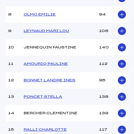
Ouvreurs A :
–
Ouvreurs B :
–
8
OLMO EMILIE
94
Ouvreurs C :
–
Ouvreurs D :
–
Ouvreurs E :
–
9
LEYNAUD MARI LOU
106
Météo :
COUVERT
Neige :
DURE
10
JENNEQUIN FAUSTINE
140
MANCHE 2
11
AMOURIQ PAULINE
112
Nombre de portes :
44
Heure de départ :
13H10
12
BONNET LANDRE INES
95
Traceur :
ASTRION ALAIN (AP)
Ouvreurs A :
–
13
PONCET STELLA
138
Ouvreurs B :
–
Ouvreurs C :
–
Ouvreurs D :
–
14
BERCHER CLEMENTINE
139
Ouvreurs E :
–
Température départ :
2
15
RALLI CHARLOTTE
117
Température arrivée :
2