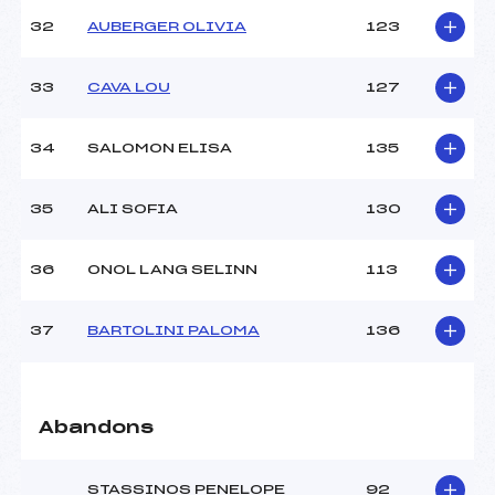
32
AUBERGER OLIVIA
123
33
CAVA LOU
127
34
SALOMON ELISA
135
35
ALI SOFIA
130
36
ONOL LANG SELINN
113
37
BARTOLINI PALOMA
136
Abandons
STASSINOS PENELOPE
92