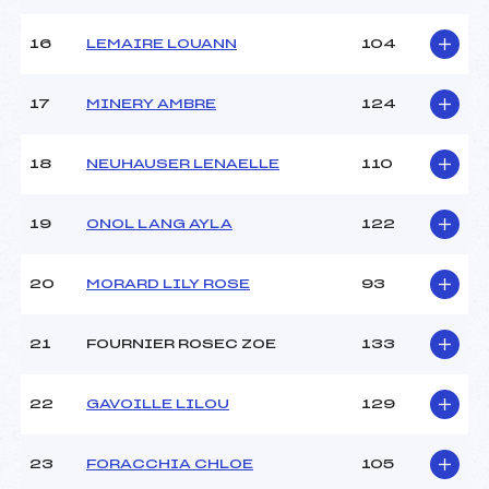
16
LEMAIRE LOUANN
104
Pénalité appliquée :
142.7800
Catégorie :
U14
17
MINERY AMBRE
124
18
NEUHAUSER LENAELLE
110
19
ONOL LANG AYLA
122
20
MORARD LILY ROSE
93
21
FOURNIER ROSEC ZOE
133
22
GAVOILLE LILOU
129
23
FORACCHIA CHLOE
105