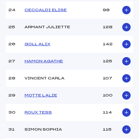
24
CECCALDI ELISE
98
25
ARMANT JULIETTE
128
26
GOLL ALIX
142
27
HAMON AGATHE
125
28
VINCENT CARLA
107
29
MOTTE LALIE
100
30
ROUX TESS
114
31
SIMON SOPHIA
115