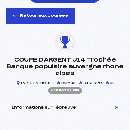
Retour aux courses
foi(s) le ski
COUPE D'ARGENT U14 Trophée
Banque populaire auvergne rhone
alpes
PUY ST VINCENT
Dames
01/02/20
SL
AAPF0221.FFS
Informations sur l’épreuve
JURY DE COMPÉTITION