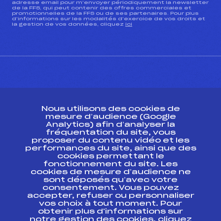
adresse email pour m’envoyer périodiquement la newsletter
de la FFS, qui peut contenir des offres commerciales et
promotionnelles de la FFS ou de ses partenaires. Pour plus
d’informations sur les modalités d’exercice de vos droits et
la gestion de vos données, cliquez
ici
CONTACT
Nous utilisons des cookies de
ESPACE PRESSE
mesure d’audience (Google
Analytics) afin d’analyser la
fréquentation du site, vous
Ressources
proposer du contenu vidéo et les
performances du site, ainsi que des
Pass’Neige
cookies permettant le
Projet sportif fédéral
fonctionnement du site. Les
cookies de mesure d’audience ne
Projet de performance fédéral
sont déposés qu’avec votre
Antidopage
consentement. Vous pouvez
Pôle Développement, Formation, Suivi
accepter, refuser ou personnaliser
Scientifique
vos choix à tout moment. Pour
Listes ministérielles
obtenir plus d'informations sur
notre gestion des cookies, cliquez