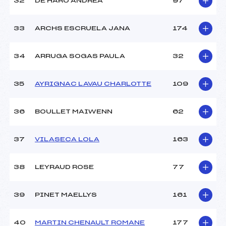
32
DE HARO ANDREA
97
33
ARCHS ESCRUELA JANA
174
34
ARRUGA SOGAS PAULA
32
35
AYRIGNAC LAVAU CHARLOTTE
109
36
BOULLET MAIWENN
62
37
VILASECA LOLA
163
38
LEYRAUD ROSE
77
39
PINET MAELLYS
161
40
MARTIN CHENAULT ROMANE
177