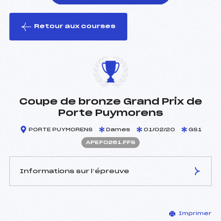
Retour aux courses
foi(s) le ski
Coupe de bronze Grand Prix de
Porte Puymorens
PORTE PUYMORENS
Dames
01/02/20
GS1
APEF0261.FFS
Informations sur l’épreuve
JURY DE COMPÉTITION
Imprimer
Délégué Technique :
BENEZECH PHILIPPE (PE)