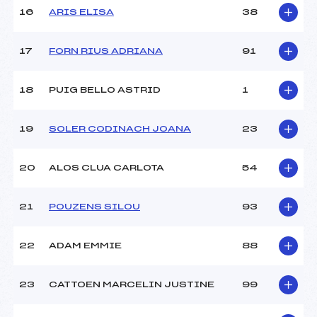
16
ARIS ELISA
38
Pénalité appliquée :
230.0000
Catégorie :
U12
17
FORN RIUS ADRIANA
91
18
PUIG BELLO ASTRID
1
19
SOLER CODINACH JOANA
23
20
ALOS CLUA CARLOTA
54
21
POUZENS SILOU
93
22
ADAM EMMIE
88
23
CATTOEN MARCELIN JUSTINE
99