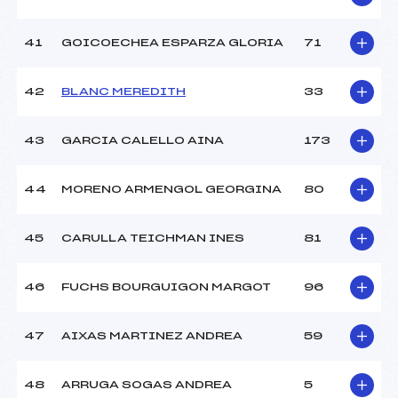
41
GOICOECHEA ESPARZA GLORIA
71
42
BLANC MEREDITH
33
43
GARCIA CALELLO AINA
173
44
MORENO ARMENGOL GEORGINA
80
45
CARULLA TEICHMAN INES
81
46
FUCHS BOURGUIGON MARGOT
96
47
AIXAS MARTINEZ ANDREA
59
48
ARRUGA SOGAS ANDREA
5