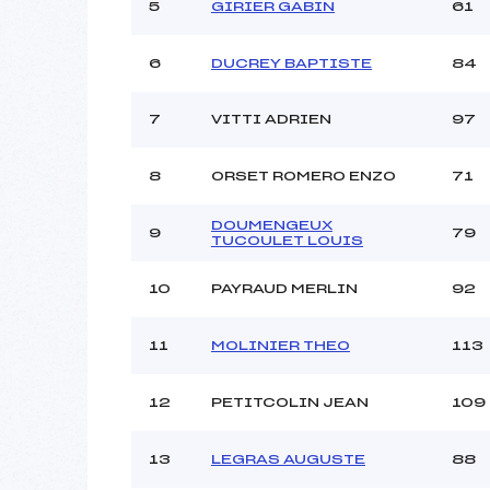
Ouvreurs C :
5
GIRIER GABIN
61
Ouvreurs D :
Ouvreurs E :
6
DUCREY BAPTISTE
84
Météo :
Neige :
7
VITTI ADRIEN
97
Pénalité appliquée :
8
ORSET ROMERO ENZO
71
Catégorie :
DOUMENGEUX
9
79
TUCOULET LOUIS
10
PAYRAUD MERLIN
92
11
MOLINIER THEO
113
12
PETITCOLIN JEAN
109
13
LEGRAS AUGUSTE
88