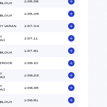
Ouvreur ? ()
1:35.36
BLOUX
Ouvreur ? ()
–
1:35.46
BLOUX
 :
-3
 :
-1
SY VARAN
1:37.04
T
1:37.11
VAI
1:37.81
BLOUX
VEROCE
1:38.10
T
1:38.23
VAI
T
1:38.35
VAI
1:38.61
BLOUX