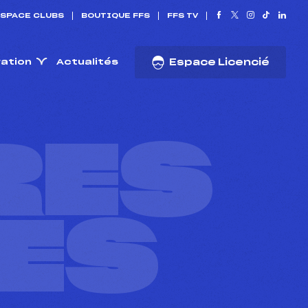
SPACE CLUBS
BOUTIQUE FFS
FFS TV
ration
Actualités
Espace Licencié
RES
ES