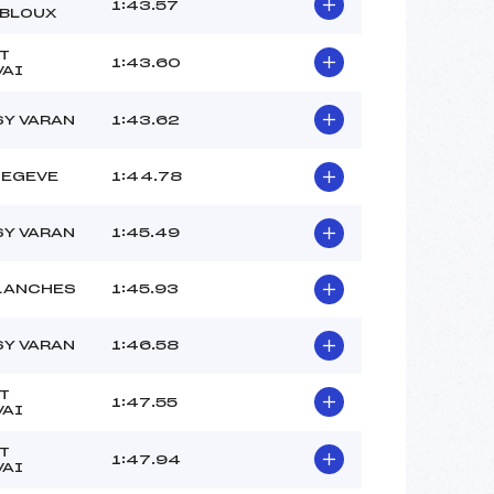
1:43.57
BLOUX
T
1:43.60
VAI
SY VARAN
1:43.62
MEGEVE
1:44.78
SY VARAN
1:45.49
LANCHES
1:45.93
SY VARAN
1:46.58
T
1:47.55
VAI
T
1:47.94
VAI