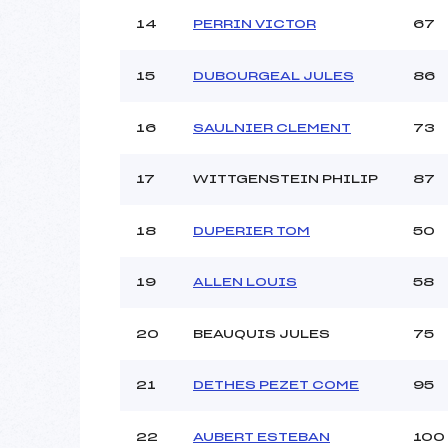
14
PERRIN VICTOR
67
15
DUBOURGEAL JULES
86
16
SAULNIER CLEMENT
73
17
WITTGENSTEIN PHILIP
87
18
DUPERIER TOM
50
19
ALLEN LOUIS
58
20
BEAUQUIS JULES
75
21
DETHES PEZET COME
95
22
AUBERT ESTEBAN
100