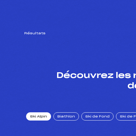
Résultats
Découvrez les 
d
Ski Alpin
Biathlon
Ski de Fond
Ski de 