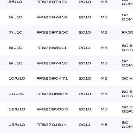
Ouvreur ? ()
Ouvreurs C :
5/U10
FFS2697421
2010
MB
COM
Ouvreur ? ()
Ouvreurs D :
–
Ouvreurs E :
SC
6/U10
FFS2697419
2010
MB
COM
BEAU
Température départ
DURE
Température arrivée
7/U10
FFS2697200
2010
MB
PAS
SC S
–
8/U10
FFS2688911
2011
MB
GER
U10
SC
9/U10
FFS2697418
2010
MB
COM
10/U10
FFS2690471
2010
MB
SC 
SC S
11/U10
FFS2695628
2010
MB
GER
SC S
12/U10
FFS2695380
2010
MB
GER
SC
13/U10
FFS2701614
2011
MB
COM