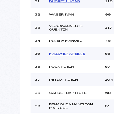
31
DUCREY LUCAS
116
32
WASER IVAN
99
VEJUXVANNESTE
33
117
QUENTIN
34
PINERA MANUEL
76
35
MAZOYER ARSENE
55
36
POUX ROBIN
57
37
PETIOT ROBIN
104
38
GARDET BAPTISTE
68
BENAOUDA HAMILTON
39
51
MATYSSE