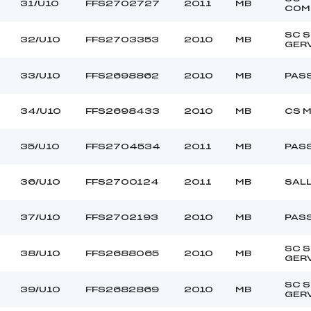
31/U10
FFS2702727
2011
MB
COM
SC S
32/U10
FFS2703353
2010
MB
GER
33/U10
FFS2698862
2010
MB
PAS
34/U10
FFS2698433
2010
MB
CS 
35/U10
FFS2704534
2011
MB
PAS
36/U10
FFS2700124
2011
MB
SAL
37/U10
FFS2702193
2010
MB
PAS
SC S
38/U10
FFS2688065
2010
MB
GER
SC S
39/U10
FFS2682869
2010
MB
GER