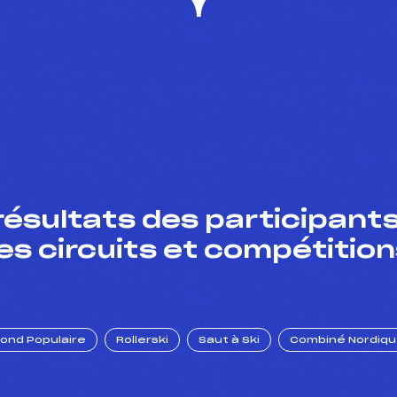
résultats des participants
es circuits et compétition
Fond Populaire
Rollerski
Saut à Ski
Combiné Nordiq