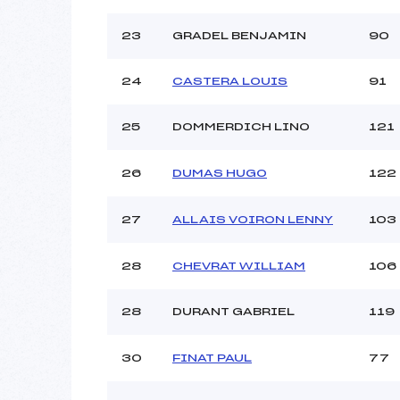
23
GRADEL BENJAMIN
90
24
CASTERA LOUIS
91
25
DOMMERDICH LINO
121
26
DUMAS HUGO
122
27
ALLAIS VOIRON LENNY
103
28
CHEVRAT WILLIAM
106
28
DURANT GABRIEL
119
30
FINAT PAUL
77