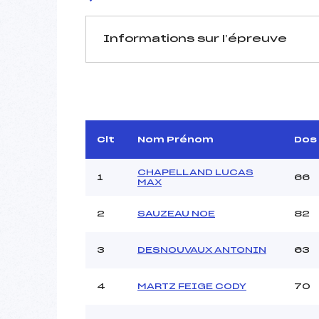
Informations sur l’épreuve
JURY DE COMPÉTITION
Délégué Technique :
DES
Arbitre :
MART
Assistant :
Clt
Nom Prénom
Dos
Dir. Epreuve :
COLIN 
CHAPELLAND LUCAS
1
66
MAX
2
SAUZEAU NOE
82
MANCHE 1
Nombre de portes :
3
DESNOUVAUX ANTONIN
63
Heure de départ :
Traceur :
4
MARTZ FEIGE CODY
70
Ouvreurs A :
Ouvreurs B :