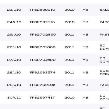
23/U10
FFS2699910
2010
MB
SAL
24/U10
FFS2697515
2010
MB
PAS
25/U10
FFS2702895
2011
MB
PAS
SC
26/U10
FFS2701609
2011
MB
COM
SC
27/U10
FFS2701600
2011
MB
COM
SC S
28/U10
FFS2693574
2011
MB
GER
28/U10
FFS2702196
2011
MB
PAS
SC
30/U10
FFS2697417
2010
MB
COM
SC