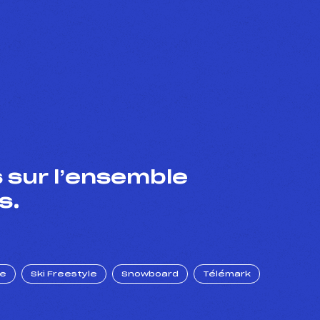
 sur l’ensemble
s.
ue
Ski Freestyle
Snowboard
Télémark