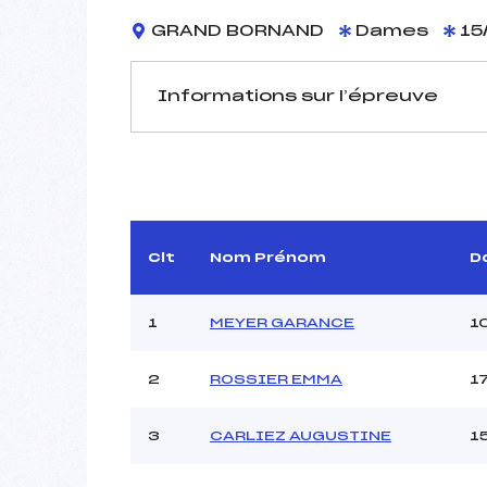
GRAND BORNAND
Dames
15
Informations sur l’épreuve
JURY DE COMPÉTITION
Délégué Technique :
Arbitre :
Assistant :
Clt
Nom Prénom
D
Dir. Epreuve :
DE
1
MEYER GARANCE
1
MANCHE 1
2
ROSSIER EMMA
1
Nombre de portes :
Heure de départ :
3
CARLIEZ AUGUSTINE
1
Traceur :
CLARE