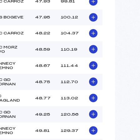
C CARROZ
47.93
99.81
–
–
S BOGEVE
47.95
100.12
–
–
–
C CARROZ
48.22
104.37
 :
3°C
 :
3°C
C MORZ
48.59
110.19
VO
NNECY
48.67
111.44
EMNO
C GD
48.75
112.70
ORNAN
C
48.77
113.02
AGLAND
C GD
49.25
120.56
ORNAN
NNECY
49.81
129.37
EMNO