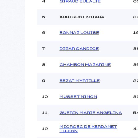
4
GIRAUD EULALIE
6
Ouvreurs A :
Ouvreurs B :
5
ARRIGONI KHIARA
3
Ouvreurs C :
Ouvreurs D :
Ouvreurs E :
6
BONNAZ LOUISE
1
Météo :
Neige :
7
DIZAR CANDICE
3
8
CHAMBON MAZARINE
3
Pénalité appliquée :
Catégorie :
9
BEZAT MYRTILLE
2
10
MUSSET NINON
3
11
GUERIN MARIE ANGELINA
5
MIORCEC DE KERDANET
12
4
TIFENN