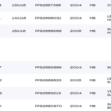
8
13/U16
FFS2657395
2004
MB
C
L
1
14/U16
FFS2696031
2004
MB
H
S
15/U16
FFS2666268
2005
MB
M
7
FFS2662889
2004
MB
S
L
2
FFS2668633
2005
MB
S
V
8
FFS2663213
2004
MB
S
S
0
FFS2660970
2004
MB
B