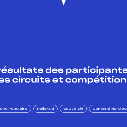
résultats des participants
es circuits et compétition
Fond Populaire
Rollerski
Saut à Ski
Combiné Nordiq