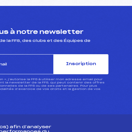
s à notre newsletter
de la FFS, des clubs et des Équipes de
Inscription
ion », j’autorise la FFS à utiliser mon adresse email pour
 la newsletter de la FFS, qui peut contenir des offres
nnelles de la FFS ou de ses partenaires. Pour plus
dalités d’exercice de vos droits et la gestion de vos
s) afin d’analyser
s performances du