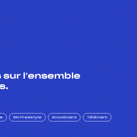
 sur l’ensemble
s.
ue
Ski Freestyle
Snowboard
Télémark