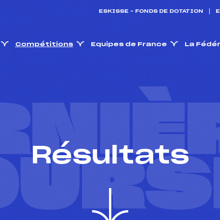
ESKISSE – FONDS DE DOTATION
E
Compétitions
Equipes de France
La Fédé
RNIÈ
Résultats
OURS