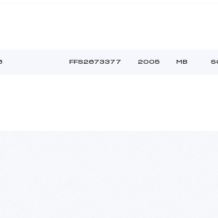
6
FFS2673377
2005
MB
S