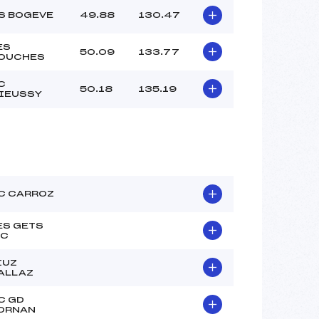
S BOGEVE
49.88
130.47
ES
50.09
133.77
OUCHES
C
50.18
135.19
IEUSSY
C CARROZ
ES GETS
.C
IUZ
ALLAZ
C GD
ORNAN