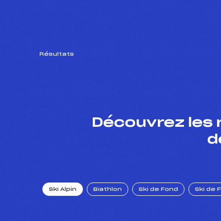
Résultats
Découvrez les 
d
Ski Alpin
Biathlon
Ski de Fond
Ski de 