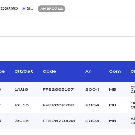
/02/20
SL
AMBF0712
CARACTÉRISTIQU
RICHARD REMY (MB)
Piste :
CURTIL MAX (MB)
Altitude départ :
–
Altitude arrivée :
os
Clt/Cat
Code
An
Com
C
 KERDANET YVES (MB)
Dénivelé :
Homologation :
C
0
1/U16
FFS2665167
2004
MB
C
MANCHE 2
C
7
2/U16
FFS2662753
2004
MB
C
52
Nombre de portes :
13H20
Heure de départ :
A
5
3/U16
FFS2670433
2004
MB
S
T TOURNIER MICKAEL
Traceur :
(MB)