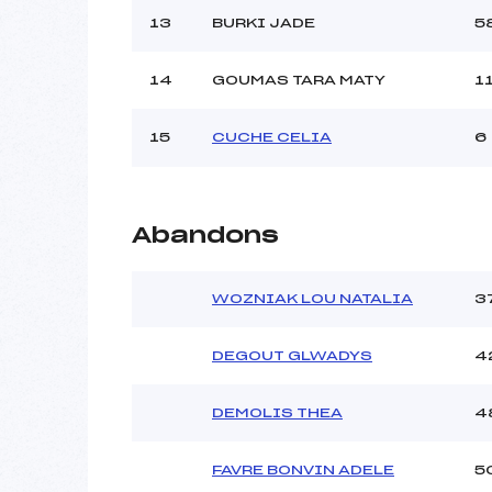
13
BURKI JADE
5
14
GOUMAS TARA MATY
1
15
CUCHE CELIA
6
Abandons
WOZNIAK LOU NATALIA
3
DEGOUT GLWADYS
4
DEMOLIS THEA
4
FAVRE BONVIN ADELE
5