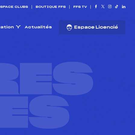
SPACE CLUBS
BOUTIQUE FFS
FFS TV
ration
Actualités
Espace Licencié
RES
ES