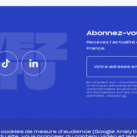
VEZ
Abonnez-vou
Recevez l’actualité 
France.
CTU
En cliquant sur « inscript
m’envoyer périodiquement
commerciales et promotio
d’informations sur les mo
données, cliquez
ici
s cookies de mesure d’audience (Google Analytic
 du site, vous proposer du contenu vidéo et le