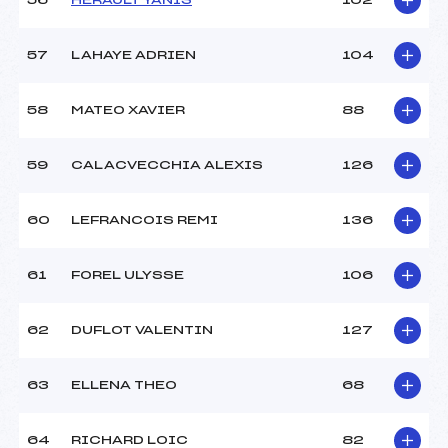
56
HERAULT YANIS
102
57
LAHAYE ADRIEN
104
58
MATEO XAVIER
88
59
CALACVECCHIA ALEXIS
126
60
LEFRANCOIS REMI
136
61
FOREL ULYSSE
106
62
DUFLOT VALENTIN
127
63
ELLENA THEO
68
64
RICHARD LOIC
82