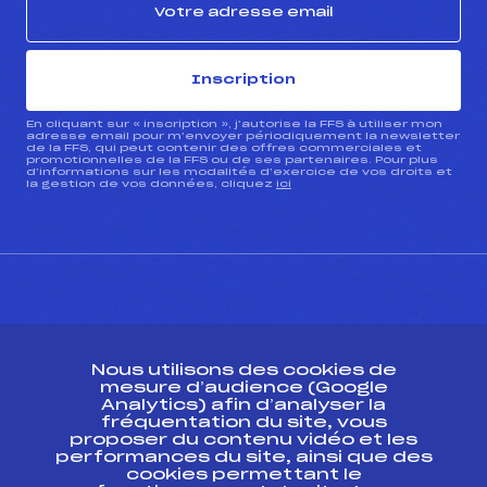
Inscription
En cliquant sur « inscription », j’autorise la FFS à utiliser mon
adresse email pour m’envoyer périodiquement la newsletter
de la FFS, qui peut contenir des offres commerciales et
promotionnelles de la FFS ou de ses partenaires. Pour plus
d’informations sur les modalités d’exercice de vos droits et
la gestion de vos données, cliquez
ici
CONTACT
Nous utilisons des cookies de
ESPACE PRESSE
mesure d’audience (Google
Analytics) afin d’analyser la
fréquentation du site, vous
Ressources
proposer du contenu vidéo et les
performances du site, ainsi que des
Pass’Neige
cookies permettant le
Projet sportif fédéral