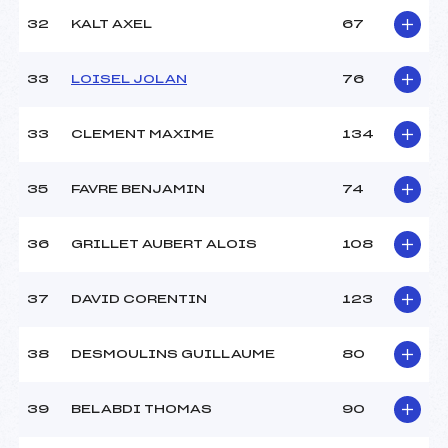
32
KALT AXEL
67
33
LOISEL JOLAN
76
33
CLEMENT MAXIME
134
35
FAVRE BENJAMIN
74
36
GRILLET AUBERT ALOIS
108
37
DAVID CORENTIN
123
38
DESMOULINS GUILLAUME
80
39
BELABDI THOMAS
90