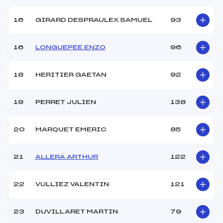
Pénalité appliquée :
255.0000
16
GIRARD DESPRAULEX SAMUEL
93
Catégorie :
MIC
16
LONGUEPEE ENZO
96
18
HERITIER GAETAN
92
19
PERRET JULIEN
138
20
MARQUET EMERIC
85
21
ALLERA ARTHUR
122
22
VULLIEZ VALENTIN
121
23
DUVILLARET MARTIN
79