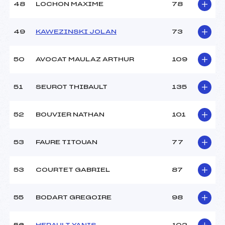
48
LOCHON MAXIME
78
49
KAWEZINSKI JOLAN
73
50
AVOCAT MAULAZ ARTHUR
109
51
SEUROT THIBAULT
135
52
BOUVIER NATHAN
101
53
FAURE TITOUAN
77
53
COURTET GABRIEL
87
55
BODART GREGOIRE
98