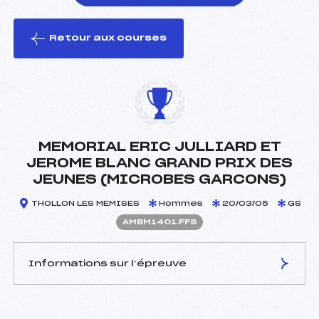
Retour aux courses
foi(s) le ski
MEMORIAL ERIC JULLIARD ET
JEROME BLANC GRAND PRIX DES
JEUNES (MICROBES GARCONS)
THOLLON LES MEMISES
Hommes
20/03/05
GS
AMBM1401.FFS
Informations sur l’épreuve
JURY DE COMPÉTITION