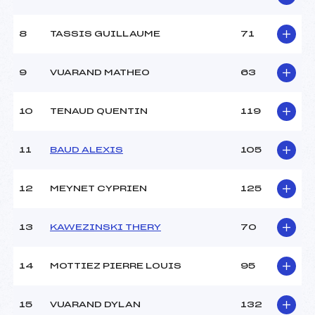
Ouvreurs B :
–
Ouvreurs C :
–
8
TASSIS GUILLAUME
71
Ouvreurs D :
–
Ouvreurs E :
–
Météo :
BEAU
9
VUARAND MATHEO
63
Neige :
DURE
10
TENAUD QUENTIN
119
MANCHE 2
11
BAUD ALEXIS
105
Nombre de portes :
–
Heure de départ :
–
Traceur :
–
12
MEYNET CYPRIEN
125
Ouvreurs A :
–
Ouvreurs B :
–
13
KAWEZINSKI THERY
70
Ouvreurs C :
–
Ouvreurs D :
–
Ouvreurs E :
–
14
MOTTIEZ PIERRE LOUIS
95
Température départ :
3
Température arrivée :
4
15
VUARAND DYLAN
132