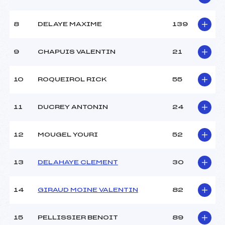
Ouvreurs A :
PAQUIN PIERRE (SA)
Ouvreurs B :
BAL JULIEN (SA)
8
DELAYE MAXIME
139
Ouvreurs C :
–
Ouvreurs D :
–
Ouvreurs E :
–
9
CHAPUIS VALENTIN
21
Météo :
BEAU
Neige :
DURE
10
ROQUEIROL RICK
55
MANCHE 2
11
DUCREY ANTONIN
24
Nombre de portes :
–
Heure de départ :
–
12
MOUGEL YOURI
52
Traceur :
–
Ouvreurs A :
–
13
DELAHAYE CLEMENT
30
Ouvreurs B :
–
Ouvreurs C :
–
Ouvreurs D :
–
14
GIRAUD MOINE VALENTIN
82
Ouvreurs E :
–
Température départ :
-6
15
PELLISSIER BENOIT
89
Température arrivée :
–