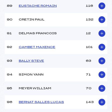
89
EUSTACHE ROMAIN
116
90
CRETIN PAUL
132
91
DELMAS FRANCOIS
12
92
CAMBET MAXENCE
101
93
BALLY STEVE
63
94
SIMON YANN
71
95
MEYER WILLIAM
70
96
BERNAT SALLES LUCAS
143