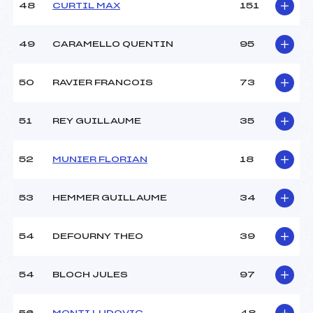
48
CURTIL MAX
151
49
CARAMELLO QUENTIN
95
50
RAVIER FRANCOIS
73
51
REY GUILLAUME
35
52
MUNIER FLORIAN
18
53
HEMMER GUILLAUME
34
54
DEFOURNY THEO
39
54
BLOCH JULES
97