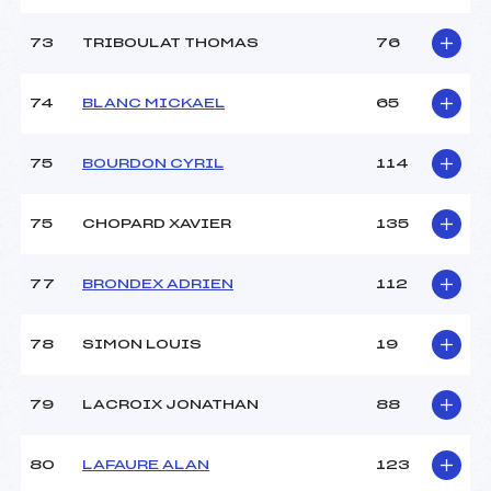
73
TRIBOULAT THOMAS
76
74
BLANC MICKAEL
65
75
BOURDON CYRIL
114
75
CHOPARD XAVIER
135
77
BRONDEX ADRIEN
112
78
SIMON LOUIS
19
79
LACROIX JONATHAN
88
80
LAFAURE ALAN
123