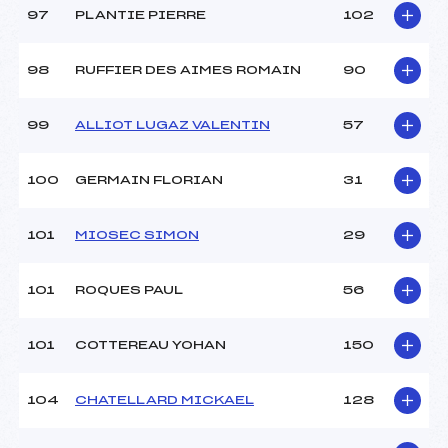
97
PLANTIE PIERRE
102
98
RUFFIER DES AIMES ROMAIN
90
99
ALLIOT LUGAZ VALENTIN
57
100
GERMAIN FLORIAN
31
101
MIOSEC SIMON
29
101
ROQUES PAUL
56
101
COTTEREAU YOHAN
150
104
CHATELLARD MICKAEL
128