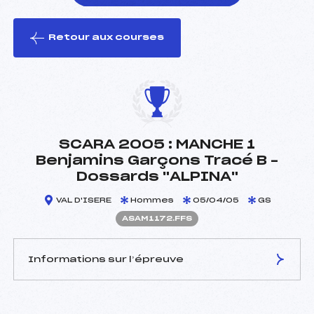
Retour aux courses
foi(s) le ski
SCARA 2005 : MANCHE 1
Benjamins Garçons Tracé B –
Dossards "ALPINA"
VAL D'ISERE
Hommes
05/04/05
GS
ASAM1172.FFS
Informations sur l’épreuve
JURY DE COMPÉTITION