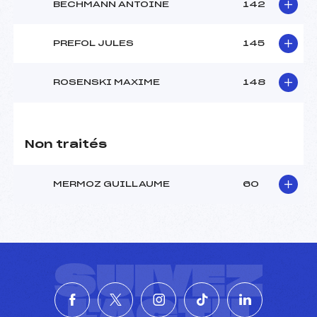
BECHMANN ANTOINE
142
PREFOL JULES
145
ROSENSKI MAXIME
148
Non traités
MERMOZ GUILLAUME
60
SUIVEZ
L'ACTU