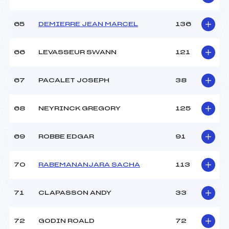
65
DEMIERRE JEAN MARCEL
136
66
LEVASSEUR SWANN
121
67
PACALET JOSEPH
38
68
NEYRINCK GREGORY
125
69
ROBBE EDGAR
91
70
RABEMANANJARA SACHA
113
71
CLAPASSON ANDY
33
72
GODIN ROALD
72