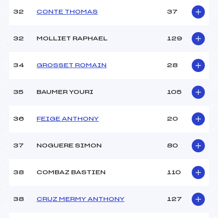
32
CONTE THOMAS
37
32
MOLLIET RAPHAEL
129
34
GROSSET ROMAIN
28
35
BAUMER YOURI
105
36
FEIGE ANTHONY
20
37
NOGUERE SIMON
80
38
COMBAZ BASTIEN
110
38
CRUZ MERMY ANTHONY
127