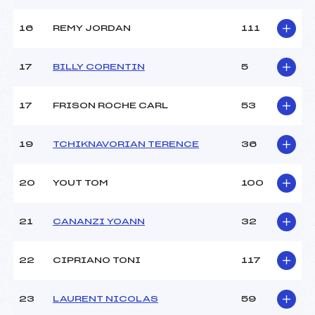
16
REMY JORDAN
111
Pénalité appliquée :
184.5100
Catégorie :
BEN
17
BILLY CORENTIN
5
17
FRISON ROCHE CARL
53
19
TCHIKNAVORIAN TERENCE
36
20
YOUT TOM
100
21
CANANZI YOANN
32
22
CIPRIANO TONI
117
23
LAURENT NICOLAS
59