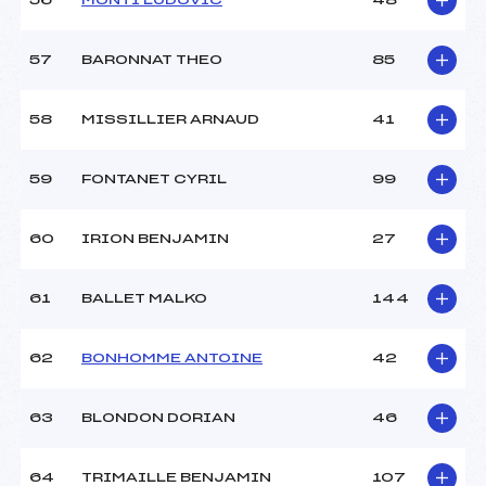
56
MONTI LUDOVIC
48
57
BARONNAT THEO
85
58
MISSILLIER ARNAUD
41
59
FONTANET CYRIL
99
60
IRION BENJAMIN
27
61
BALLET MALKO
144
62
BONHOMME ANTOINE
42
63
BLONDON DORIAN
46
64
TRIMAILLE BENJAMIN
107