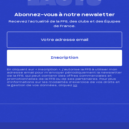
Abonnez-vous à notre newsletter
Recevez l’actualité de la FFS, des clubs et des Équipes
de France.
Inscription
En cliquant sur « inscription », j’autorise la FFS à utiliser mon
adresse email pour m’envoyer périodiquement la newsletter
de la FFS, qui peut contenir des offres commerciales et
promotionnelles de la FFS ou de ses partenaires. Pour plus
d’informations sur les modalités d’exercice de vos droits et
la gestion de vos données, cliquez
ici
CONTACT