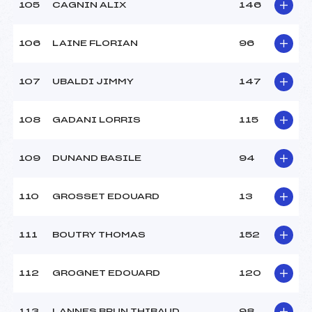
105
CAGNIN ALIX
146
106
LAINE FLORIAN
96
107
UBALDI JIMMY
147
108
GADANI LORRIS
115
109
DUNAND BASILE
94
110
GROSSET EDOUARD
13
111
BOUTRY THOMAS
152
112
GROGNET EDOUARD
120
113
LANNES BRUN THIBAUD
98