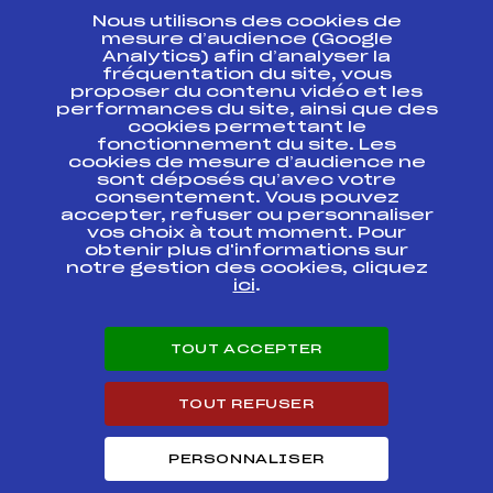
Nous utilisons des cookies de
ESPACE PRESSE
mesure d’audience (Google
Analytics) afin d’analyser la
fréquentation du site, vous
Ressources
proposer du contenu vidéo et les
performances du site, ainsi que des
Pass’Neige
cookies permettant le
Projet sportif fédéral
fonctionnement du site. Les
cookies de mesure d’audience ne
Projet de performance fédéral
sont déposés qu’avec votre
Antidopage
consentement. Vous pouvez
Pôle Développement, Formation, Suivi
accepter, refuser ou personnaliser
Scientifique
vos choix à tout moment. Pour
Listes ministérielles
obtenir plus d'informations sur
notre gestion des cookies, cliquez
Pôle vie de l’athlète
ici
.
Enseignement professionnel
Informatique et chronométrage
Circuits
TOUT ACCEPTER
Carrières
Développement des habiletés mentales
TOUT REFUSER
PERSONNALISER
© 2026 Fédération Française de Ski
Mentions légales
Politique de