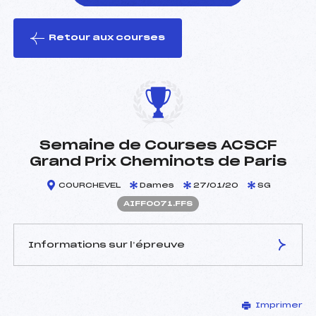
Retour aux courses
foi(s) le ski
Semaine de Courses ACSCF
Grand Prix Cheminots de Paris
COURCHEVEL
Dames
27/01/20
SG
AIFF0071.FFS
Informations sur l’épreuve
JURY DE COMPÉTITION
Imprimer
Délégué Technique :
LEBOULLENGER DENIS