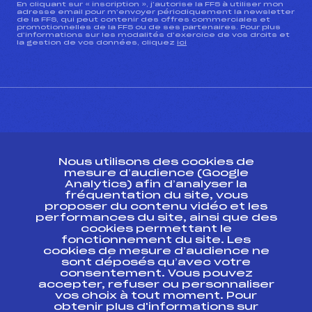
En cliquant sur « inscription », j’autorise la FFS à utiliser mon
adresse email pour m’envoyer périodiquement la newsletter
de la FFS, qui peut contenir des offres commerciales et
Pénalité appliquée :
183.6000
promotionnelles de la FFS ou de ses partenaires. Pour plus
d’informations sur les modalités d’exercice de vos droits et
Catégorie :
U18->Mas
la gestion de vos données, cliquez
ici
CONTACT
Nous utilisons des cookies de
ESPACE PRESSE
mesure d’audience (Google
Analytics) afin d’analyser la
fréquentation du site, vous
Ressources
proposer du contenu vidéo et les
performances du site, ainsi que des
Pass’Neige
cookies permettant le
Projet sportif fédéral
fonctionnement du site. Les
cookies de mesure d’audience ne
Projet de performance fédéral
sont déposés qu’avec votre
Antidopage
consentement. Vous pouvez
Pôle Développement, Formation, Suivi
accepter, refuser ou personnaliser
Scientifique
vos choix à tout moment. Pour
Listes ministérielles
obtenir plus d'informations sur