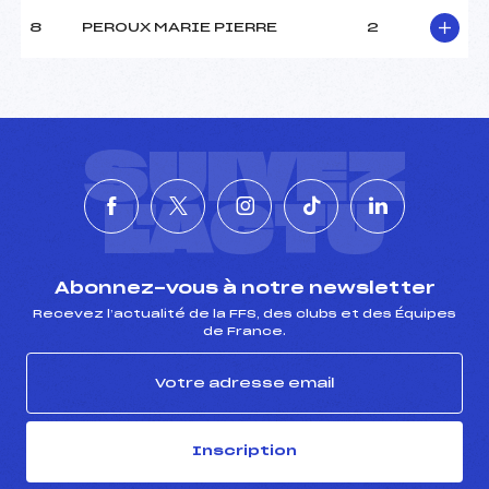
Ouvreurs B :
–
8
PEROUX MARIE PIERRE
2
Ouvreurs C :
–
Ouvreurs D :
–
Ouvreurs E :
–
Météo :
COUVERT
Neige :
DURE
SUIVEZ
MANCHE 2
L'ACTU
Nombre de portes :
35
Heure de départ :
14H30
Traceur :
SANTON SEBASTIEN (SA)
Abonnez-vous à notre newsletter
Ouvreurs A :
–
Recevez l’actualité de la FFS, des clubs et des Équipes
de France.
Ouvreurs B :
–
Ouvreurs C :
–
Ouvreurs D :
–
Ouvreurs E :
–
Température départ :
–
Inscription
Température arrivée :
–