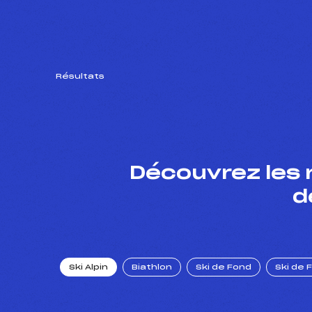
Résultats
Découvrez les 
d
Ski Alpin
Biathlon
Ski de Fond
Ski de 