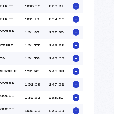
E HUEZ
1:30.76
228.91
E HUEZ
1:31.13
234.03
OUSSE
1:31.37
237.35
PIERRE
1:31.77
242.89
IS
1:31.78
243.03
RENOBLE
1:31.95
245.38
OUSSE
1:32.09
247.32
OUSSE
1:32.92
258.81
OUSSE
1:33.03
260.33