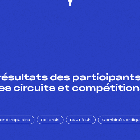
résultats des participants
es circuits et compétition
Fond Populaire
Rollerski
Saut à Ski
Combiné Nordiq