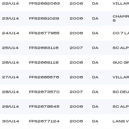
22/U14
FFS2682063
2006
DA
VILLA
CHAMR
23/U14
FFS2681029
2006
DA
S
24/U14
FFS2677955
2006
DA
CO 7 L
25/U14
FFS2683116
2007
DA
SC ALP
26/U14
FFS2669118
2006
DA
GUC G
27/U14
FFS2685576
2006
DA
VILLA
28/U14
FFS2673570
2007
DA
SC DEU
29/U14
FFS2678545
2006
DA
SC ALP
30/U14
FFS2677124
2006
DA
LANS 