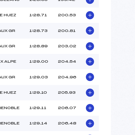
E HUEZ
1:28.71
200.53
AUX GR
1:28.73
200.81
AUX GR
1:28.89
203.02
X ALPE
1:29.00
204.54
AUX GR
1:29.03
204.96
E HUEZ
1:29.10
205.93
RENOBLE
1:29.11
206.07
RENOBLE
1:29.14
206.48