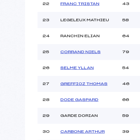
22
FRANC TRISTAN
43
23
LEGELEUX MATHIEU
58
24
RANCHIN ELIAN
64
25
CORRAND NIELS
79
26
SELME YLLAN
54
27
GREFFIOZ THOMAS
46
28
DODE GASPARD
66
29
GARDE DORIAN
59
30
CARBONE ARTHUR
39