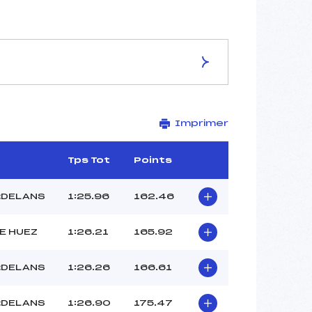
ES DE LA PISTE
Imprimer
LES BERGERS
2326
1890
Tps Tot
Points
436
3473/11/17
RDELANS
1:25.96
162.46
E HUEZ
1:26.21
165.92
–
RDELANS
1:26.26
166.61
–
–
RDELANS
1:26.90
175.47
–