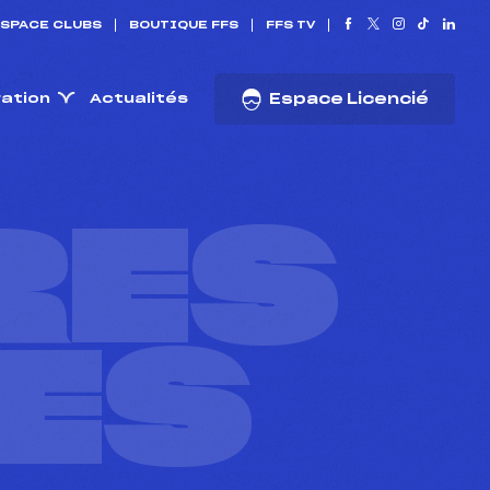
SPACE CLUBS
BOUTIQUE FFS
FFS TV
ration
Actualités
Espace Licencié
RES
ES