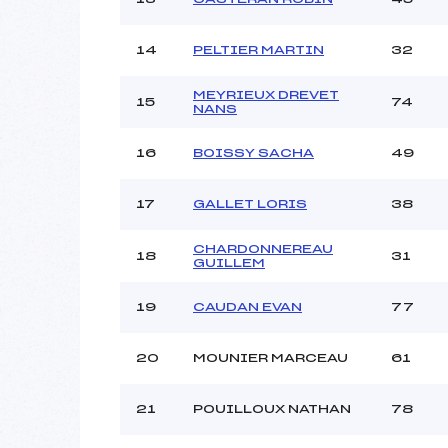
14
PELTIER MARTIN
32
MEYRIEUX DREVET
15
74
NANS
16
BOISSY SACHA
49
17
GALLET LORIS
38
CHARDONNEREAU
18
31
GUILLEM
19
CAUDAN EVAN
77
20
MOUNIER MARCEAU
61
21
POUILLOUX NATHAN
78