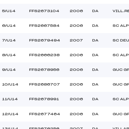
PINTADO ZIAHN (DA)
Ouvreurs B :
LOUIS AGATHE (DA)
Ouvreurs C :
5/U14
FFS2673104
2006
DA
VILL.
–
Ouvreurs D :
–
Ouvreurs E :
6/U14
FFS2667584
2006
DA
SC ALP
BEAU
Température départ
DURE
Température arrivée
7/U14
FFS2679494
2007
DA
SC DEU
8/U14
FFS2666238
2006
DA
SC ALP
162.4600
U14
9/U14
FFS2678956
2006
DA
GUC G
10/U14
FFS2686707
2006
DA
GUC G
11/U14
FFS2678991
2006
DA
SC ALP
12/U14
FFS2677464
2006
DA
GUC G
13/U14
FFS2676256
2007
DA
VILLA