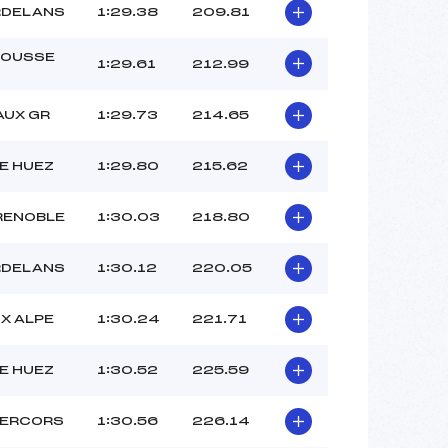
RDELANS
1:29.38
209.81
OUSSE
1:29.61
212.99
AUX GR
1:29.73
214.65
E HUEZ
1:29.80
215.62
RENOBLE
1:30.03
218.80
RDELANS
1:30.12
220.05
X ALPE
1:30.24
221.71
E HUEZ
1:30.52
225.59
VERCORS
1:30.56
226.14