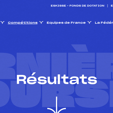
ESKISSE – FONDS DE DOTATION
E
Compétitions
Equipes de France
La Fédé
RNIÈ
Résultats
OURS