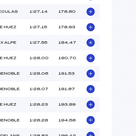
–
–
RECULAS
1:27.14
178.80
–
–
E HUEZ
1:27.15
178.93
 :
–
 :
–
X ALPE
1:27.55
184.47
E HUEZ
1:28.00
190.70
RENOBLE
1:28.06
191.53
RENOBLE
1:28.07
191.67
E HUEZ
1:28.23
193.89
RENOBLE
1:28.28
194.58
RDELANS
1:28.63
199.42