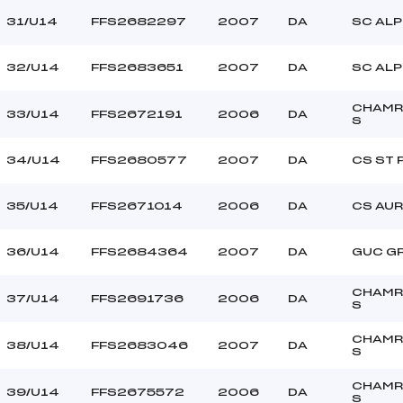
31/U14
FFS2682297
2007
DA
SC ALP
32/U14
FFS2683651
2007
DA
SC ALP
CHAMR
33/U14
FFS2672191
2006
DA
S
34/U14
FFS2680577
2007
DA
CS ST 
35/U14
FFS2671014
2006
DA
CS AUR
36/U14
FFS2684364
2007
DA
GUC G
CHAMR
37/U14
FFS2691736
2006
DA
S
CHAMR
38/U14
FFS2683046
2007
DA
S
CHAMR
39/U14
FFS2675572
2006
DA
S