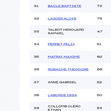
31
BACLE BAPTISTE
72
32
LAGIER ALOIS
75
TALBOT HEROUARD
33
47
SAMAEL
34
PERRET FELIX
51
35
MATRAY MAXIME
62
36
ROBACHE THEODORE
68
37
ANNE GABRIEL
52
38
LABORDE ISSA
50
COLLOMB CLERC
39
53
ETHAN