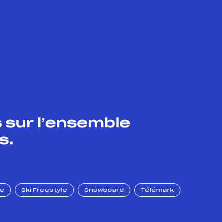
 sur l’ensemble
s.
ue
Ski Freestyle
Snowboard
Télémark