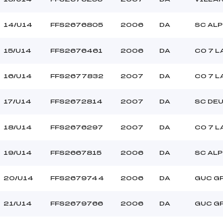
14/U14
FFS2676805
2006
DA
SC ALP
15/U14
FFS2676461
2006
DA
CO 7 L
16/U14
FFS2677832
2007
DA
CO 7 L
17/U14
FFS2672814
2007
DA
SC DEU
18/U14
FFS2676297
2007
DA
CO 7 L
19/U14
FFS2667815
2006
DA
SC ALP
20/U14
FFS2679744
2006
DA
GUC G
21/U14
FFS2679766
2006
DA
GUC G