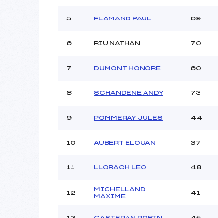
Ouvreurs B :
Ouvreurs C :
5
FLAMAND PAUL
69
Ouvreurs D :
Ouvreurs E :
6
RIU NATHAN
70
Météo :
Neige :
7
DUMONT HONORE
60
8
SCHANDENE ANDY
73
Pénalité appliquée :
Catégorie :
9
POMMERAY JULES
44
10
AUBERT ELOUAN
37
11
LLORACH LEO
48
MICHELLAND
12
41
MAXIME
13
CASTERAN ROBIN
45