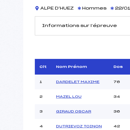
ALPE D'HUEZ
Hommes
22/01
Informations sur l’épreuve
JURY DE COMPÉTITION
Délégué Technique :
JOU
Arbitre :
D
Assistant :
D
Clt
Nom Prénom
Dos
Dir. Epreuve :
1
DARDELET MAXIME
76
2
MAZEL LOU
34
MANCHE 1
Nombre de portes :
3
GIRAUD OSCAR
36
Heure de départ :
Traceur :
PAN
4
DUTRIEVOZ TOINON
42
Ouvreurs A :