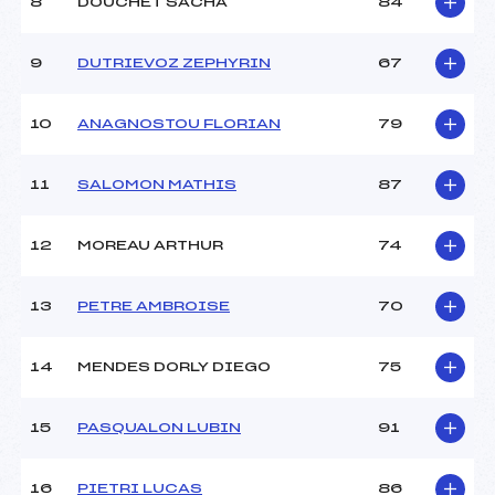
8
DOUCHET SACHA
84
Ouvreurs C :
–
Ouvreurs D :
–
Ouvreurs E :
–
9
DUTRIEVOZ ZEPHYRIN
67
Météo :
BEAU
Neige :
DOUCE
10
ANAGNOSTOU FLORIAN
79
MANCHE 2
11
SALOMON MATHIS
87
Nombre de portes :
27
Heure de départ :
12H30
12
MOREAU ARTHUR
74
Traceur :
RODRIGUEZ JOSE (DA)
Ouvreurs A :
ARGOUD PUY QUENTIN
13
PETRE AMBROISE
70
(DA)
Ouvreurs B :
–
Ouvreurs C :
–
14
MENDES DORLY DIEGO
75
Ouvreurs D :
–
Ouvreurs E :
–
15
PASQUALON LUBIN
91
Température départ :
-5
Température arrivée :
-5
16
PIETRI LUCAS
86