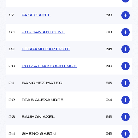
Pénalité appliquée :
230.0000
17
FAGES AXEL
68
Catégorie :
U12
18
JORDAN ANTOINE
93
19
LEGRAND BAPTISTE
66
20
POIZAT TAKEUCHI NOE
60
21
SANCHEZ MATEO
85
22
RIAS ALEXANDRE
94
23
BAUHON AXEL
65
24
GHENO GABIN
95