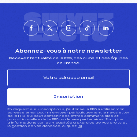
SUIVEZ
L'ACTU
Abonnez-vous à notre newsletter
Recevez l’actualité de la FFS, des clubs et des Équipes
de France.
Inscription
En cliquant sur « inscription », j’autorise la FFS à utiliser mon
adresse email pour m’envoyer périodiquement la newsletter
de la FFS, qui peut contenir des offres commerciales et
promotionnelles de la FFS ou de ses partenaires. Pour plus
d’informations sur les modalités d’exercice de vos droits et
la gestion de vos données, cliquez
ici