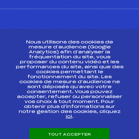
CONTACT
Nous utilisons des cookies de
ESPACE PRESSE
mesure d’audience (Google
Analytics) afin d’analyser la
fréquentation du site, vous
Ressources
proposer du contenu vidéo et les
performances du site, ainsi que des
Pass’Neige
cookies permettant le
Projet sportif fédéral
fonctionnement du site. Les
cookies de mesure d’audience ne
Projet de performance fédéral
sont déposés qu’avec votre
Antidopage
consentement. Vous pouvez
Pôle Développement, Formation, Suivi
accepter, refuser ou personnaliser
Scientifique
vos choix à tout moment. Pour
Listes ministérielles
obtenir plus d'informations sur
notre gestion des cookies, cliquez
Pôle vie de l’athlète
ici
.
Enseignement professionnel
Informatique et chronométrage
Circuits
TOUT ACCEPTER