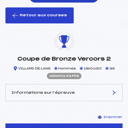
Retour aux courses
foi(s) le ski
Coupe de Bronze Vercors 2
VILLARD DE LANS
Hommes
18/01/20
GS
ADAM0143.FFS
Informations sur l’épreuve
JURY DE COMPÉTITION
Imprimer
Délégué Technique :
PICQ DIDIER (DA)
Arbitre :
BOTTNER SWANN (DA)