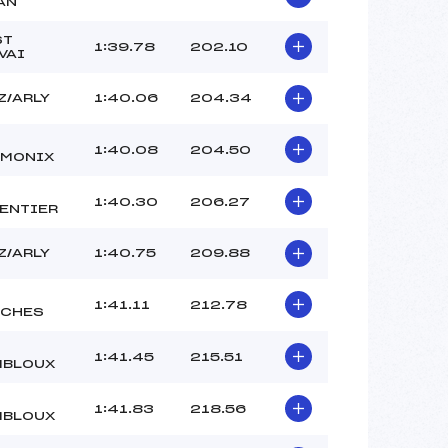
AN
ST
1:39.78
202.10
VAI
Z/ARLY
1:40.06
204.34
1:40.08
204.50
MONIX
1:40.30
206.27
ENTIER
Z/ARLY
1:40.75
209.88
1:41.11
212.78
CHES
1:41.45
215.51
BLOUX
1:41.83
218.56
BLOUX