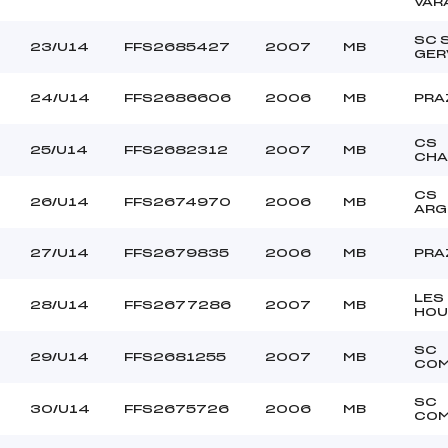
VAR
SC 
23/U14
FFS2685427
2007
MB
GER
24/U14
FFS2686606
2006
MB
PRA
CS
25/U14
FFS2682312
2007
MB
CHA
CS
26/U14
FFS2674970
2006
MB
ARG
27/U14
FFS2679835
2006
MB
PRA
LES
28/U14
FFS2677286
2007
MB
HOU
SC
29/U14
FFS2681255
2007
MB
COM
SC
30/U14
FFS2675726
2006
MB
COM