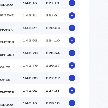
1:42.15
221.13
BLOUX
MEGEVE
1:42.21
221.61
1:42.27
222.09
MONIX
1:42.52
224.10
ENTIER
1:42.70
225.54
ENTIER
1:42.79
226.27
CHES
1:42.89
227.07
CHES
1:42.92
227.31
ENTIER
1:43.15
229.16
BLOUX