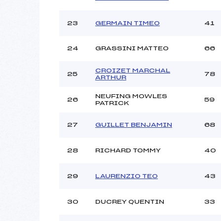
23
GERMAIN TIMEO
41
24
GRASSINI MATTEO
66
CROIZET MARCHAL
25
78
ARTHUR
NEUFING MOWLES
26
59
PATRICK
27
GUILLET BENJAMIN
68
28
RICHARD TOMMY
40
29
LAURENZIO TEO
43
30
DUCREY QUENTIN
33