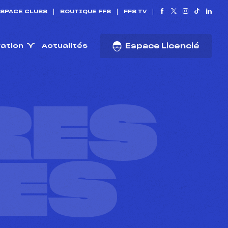
SPACE CLUBS
BOUTIQUE FFS
FFS TV
ration
Actualités
Espace Licencié
RES
ES