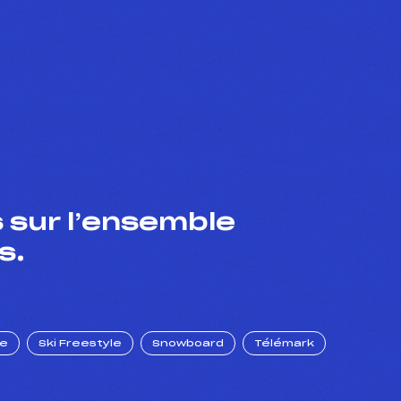
 sur l’ensemble
s.
ue
Ski Freestyle
Snowboard
Télémark