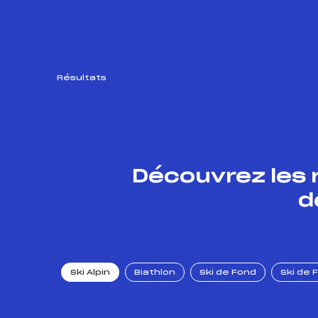
Résultats
Découvrez les 
d
Ski Alpin
Biathlon
Ski de Fond
Ski de 