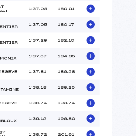
ST
1:37.03
180.01
VAI
1:37.05
180.17
ENTIER
1:37.29
182.10
ENTIER
1:37.57
184.35
MONIX
MEGEVE
1:37.81
186.28
1:38.18
189.25
TAMINE
MEGEVE
1:38.74
193.74
1:39.12
196.80
BLOUX
SY
1:39.72
201.61