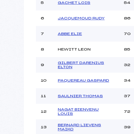
Ouvreurs C :
5
GACHET LOIS
54
Ouvreurs D :
Ouvreurs E :
6
JACQUEMOUD RUDY
86
Météo :
Neige :
7
ABBE ELIE
70
Pénalité appliquée :
8
HEWITT LEON
85
Catégorie :
GILBERT DARENIUS
9
32
ELTON
10
PAQUEREAU GASPARD
34
11
SAULNIER THOMAS
37
NAGAT BIENVENU
12
72
LOUIS
BERNARD LIEVENS
13
39
MAIKO