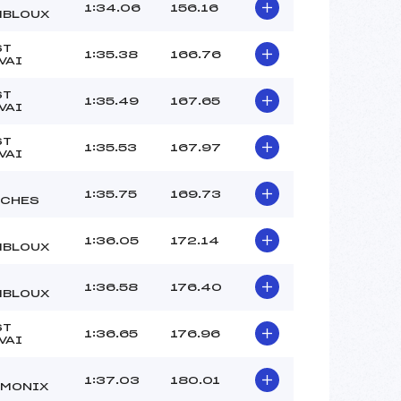
–
1:34.06
156.16
BLOUX
–
–
ST
1:35.38
166.76
VAI
 :
-8
 :
-7
ST
1:35.49
167.65
VAI
ST
1:35.53
167.97
VAI
1:35.75
169.73
CHES
1:36.05
172.14
BLOUX
1:36.58
176.40
BLOUX
ST
1:36.65
176.96
VAI
1:37.03
180.01
MONIX