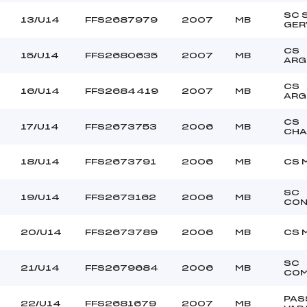
SC 
13/U14
FFS2687979
2007
MB
GER
CS
15/U14
FFS2680635
2007
MB
ARG
CS
16/U14
FFS2684419
2007
MB
ARG
CS
17/U14
FFS2673753
2006
MB
CHA
18/U14
FFS2673791
2006
MB
CS 
SC
19/U14
FFS2673162
2006
MB
CON
20/U14
FFS2673789
2006
MB
CS 
SC
21/U14
FFS2679684
2006
MB
COM
PAS
22/U14
FFS2681679
2007
MB