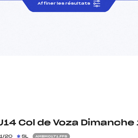
Affiner les résultats
14 Col de Voza Dimanche 
1/20
SL
AMBM0171.FFS