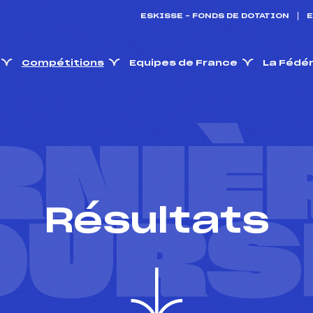
ESKISSE – FONDS DE DOTATION
E
Compétitions
Equipes de France
La Fédé
RNIÈ
Résultats
OURS