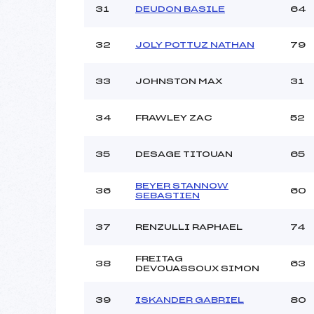
31
DEUDON BASILE
64
32
JOLY POTTUZ NATHAN
79
33
JOHNSTON MAX
31
34
FRAWLEY ZAC
52
35
DESAGE TITOUAN
65
BEYER STANNOW
36
60
SEBASTIEN
37
RENZULLI RAPHAEL
74
FREITAG
38
63
DEVOUASSOUX SIMON
39
ISKANDER GABRIEL
80