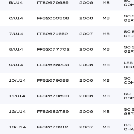
–
Ouvreurs C :
SC
5/U14
FFS2679685
2006
MB
COM
–
Ouvreurs D :
–
Ouvreurs E :
SC 
6/U14
FFS2660368
2006
MB
GER
BEAU
Température départ
DURE
Température arrivée
SC 
7/U14
FFS2671652
2007
MB
GER
SC 
130.8700
8/U14
FFS2677702
2006
MB
GER
U14
LES
9/U14
FFS2666203
2006
MB
HOU
SC
10/U14
FFS2679688
2006
MB
COM
SC
11/U14
FFS2679690
2006
MB
COM
SC 
12/U14
FFS2682789
2006
MB
GER
CS
13/U14
FFS2673912
2007
MB
CHA