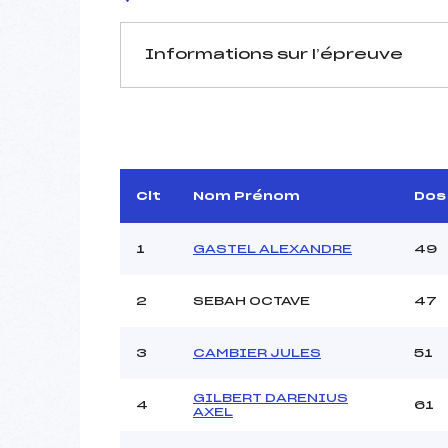
Informations sur l’épreuve
JURY DE COMPÉTITION
Délégué Technique :
Arbitre :
Assistant :
Clt
Nom Prénom
Dos
Dir. Epreuve :
C
1
GASTEL ALEXANDRE
49
2
SEBAH OCTAVE
47
MANCHE 1
Nombre de portes :
3
CAMBIER JULES
51
Heure de départ :
Traceur :
WEYR
GILBERT DARENIUS
Ouvreurs A :
CROIZET
4
61
AXEL
Ouvreurs B :