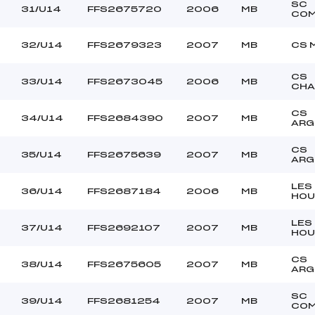
SC
31/U14
FFS2675720
2006
MB
COM
32/U14
FFS2679323
2007
MB
CS 
CS
33/U14
FFS2673045
2006
MB
CHA
CS
34/U14
FFS2684390
2007
MB
ARG
CS
35/U14
FFS2675639
2007
MB
ARG
LES
36/U14
FFS2687184
2006
MB
HOU
LES
37/U14
FFS2692107
2007
MB
HOU
CS
38/U14
FFS2675605
2007
MB
ARG
SC
39/U14
FFS2681254
2007
MB
COM