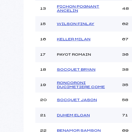
PICHON POGNANT
13
48
ANCELIN
15
WILSON FINLAY
62
16
KELLER MILAN
67
17
PAYOT ROMAIN
36
18
SOCQUET BRYAN
38
RONCORONI
19
35
DUCIMETIERE COME
20
SOCQUET JASON
58
21
DUHEM ELOAN
71
22
BENAMOR SAMSON
69