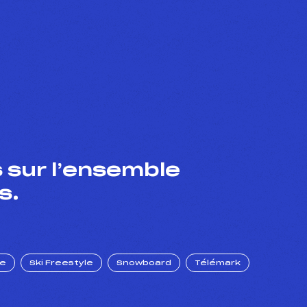
 sur l’ensemble
s.
ue
Ski Freestyle
Snowboard
Télémark