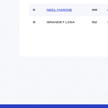
Ouvreurs B :
J
Ouvreurs C :
5
NEEL MARINE
66
Ouvreurs D :
Ouvreurs E :
6
GRANDET LISA
62
Météo :
Neige :
Pénalité appliquée :
Catégorie :