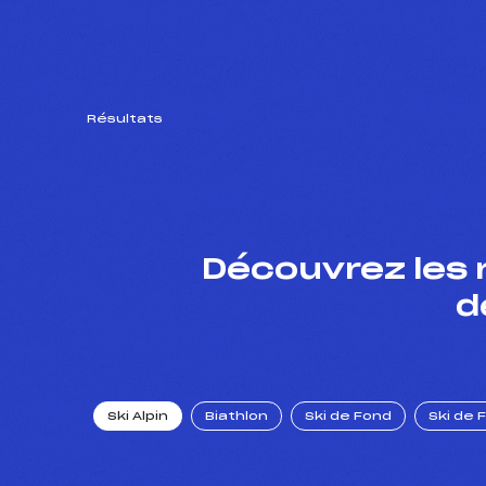
Résultats
Découvrez les 
d
Ski Alpin
Biathlon
Ski de Fond
Ski de 