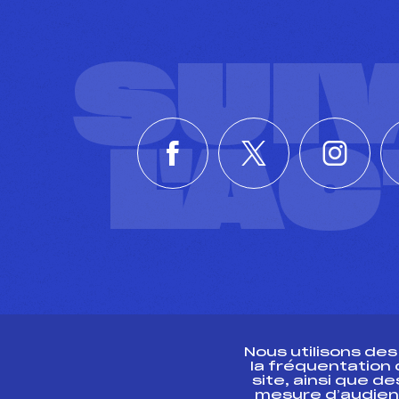
SUI
L'A
Nous utilisons de
la fréquentation
site, ainsi que 
R
mesure d’audien