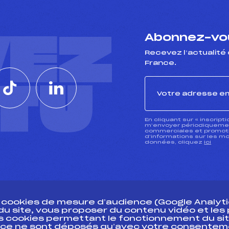
VEZ
Abonnez-vou
Recevez l’actualité 
France.
CTU
En cliquant sur « inscript
m’envoyer périodiquement
commerciales et promotio
d’informations sur les mo
données, cliquez
ici
s cookies de mesure d’audience (Google Analytic
 du site, vous proposer du contenu vidéo et le
des cookies permettant le fonctionnement du sit
essources
ce ne sont déposés qu’avec votre consentem