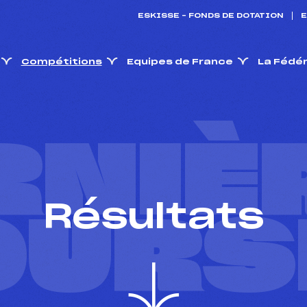
ESKISSE – FONDS DE DOTATION
E
Compétitions
Equipes de France
La Fédé
RNIÈ
Résultats
OURS