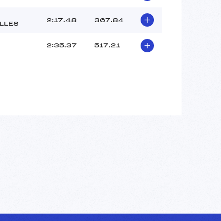
JACQUET OKSANA (SA)
LALANNE HEIDI (SA)
2:17.48
367.84
LLES
–
–
2:35.37
517.21
 :
–
 :
–