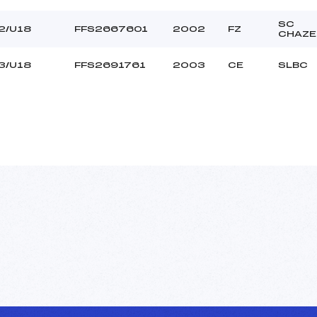
ACQUET OKSANA (SA)
Ouvreurs B :
SC
LALANNE HEIDI (SA)
Ouvreurs C :
2/U18
FFS2667601
2002
FZ
CHAZE
–
Ouvreurs D :
–
Ouvreurs E :
3/U18
FFS2691761
2003
CE
SLBC
BEAU
Température départ
DURE
Température arrivée
230.0000
U18->Mas