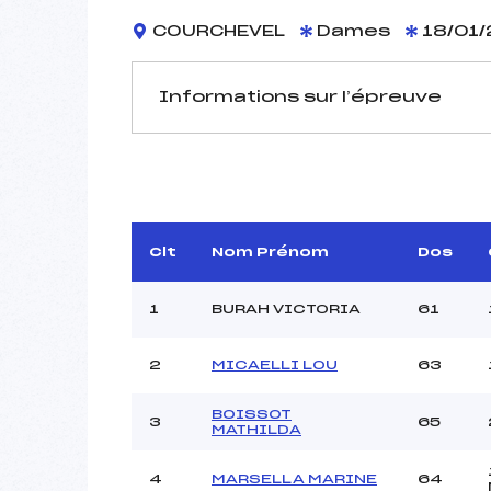
COURCHEVEL
Dames
18/01/
Informations sur l’épreuve
JURY DE COMPÉTITION
Délégué Technique :
GOUJON
Arbitre :
Clt
Nom Prénom
Dos
Assistant :
Dir. Epreuve :
GUEUG
1
BURAH VICTORIA
61
2
MICAELLI LOU
63
MANCHE 1
Nombre de portes :
BOISSOT
3
65
MATHILDA
Heure de départ :
Traceur :
SAN
4
MARSELLA MARINE
64
Ouvreurs A :