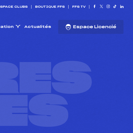
SPACE CLUBS
BOUTIQUE FFS
FFS TV
ration
Actualités
Espace Licencié
RES
ES