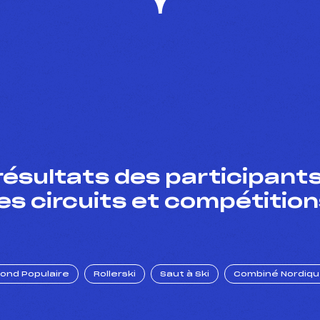
résultats des participants
es circuits et compétition
Fond Populaire
Rollerski
Saut à Ski
Combiné Nordiq