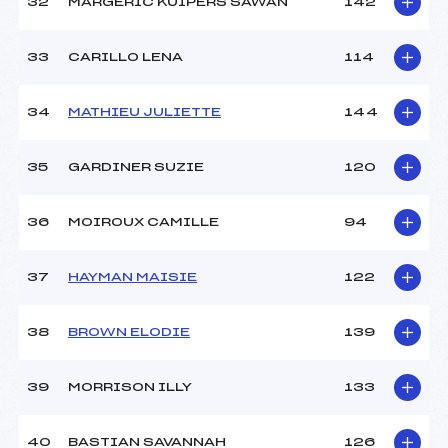
32
MARGERIC KUIPERS SAWAN
142
33
CARILLO LENA
114
34
MATHIEU JULIETTE
144
35
GARDINER SUZIE
120
36
MOIROUX CAMILLE
94
37
HAYMAN MAISIE
122
38
BROWN ELODIE
139
39
MORRISON ILLY
133
40
BASTIAN SAVANNAH
126