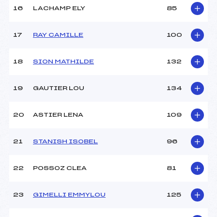
Température arrivée :
–
16
LACHAMP ELY
85
17
RAY CAMILLE
100
Pénalité appliquée :
230.0000
Catégorie :
U12
18
SION MATHILDE
132
19
GAUTIER LOU
134
20
ASTIER LENA
109
21
STANISH ISOBEL
96
22
POSSOZ CLEA
81
23
GIMELLI EMMYLOU
125