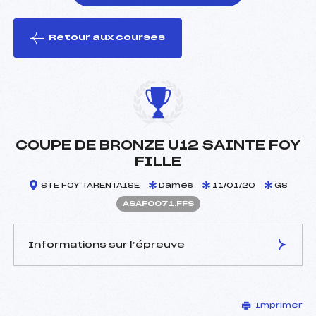
Retour aux courses
foi(s) le ski
COUPE DE BRONZE U12 SAINTE FOY
FILLE
STE FOY TARENTAISE
Dames
11/01/20
GS
ASAF0071.FFS
Informations sur l’épreuve
JURY DE COMPÉTITION
Imprimer
Délégué Technique :
DOIX JUSTINE (SA)