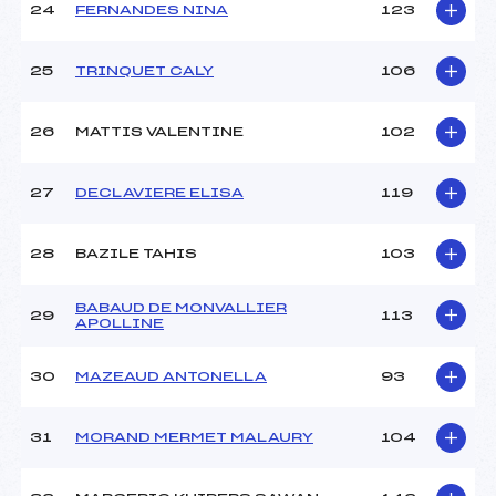
24
FERNANDES NINA
123
25
TRINQUET CALY
106
26
MATTIS VALENTINE
102
27
DECLAVIERE ELISA
119
28
BAZILE TAHIS
103
BABAUD DE MONVALLIER
29
113
APOLLINE
30
MAZEAUD ANTONELLA
93
31
MORAND MERMET MALAURY
104