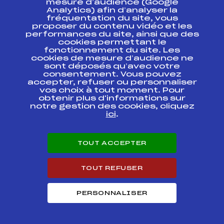
mesure d’audience (Google
Analytics) afin d’analyser la
fréquentation du site, vous
Ressources
proposer du contenu vidéo et les
performances du site, ainsi que des
Pass’Neige
cookies permettant le
Projet sportif fédéral
fonctionnement du site. Les
cookies de mesure d’audience ne
Projet de performance fédéral
sont déposés qu’avec votre
Antidopage
consentement. Vous pouvez
Pôle Développement, Formation, Suivi
accepter, refuser ou personnaliser
Scientifique
vos choix à tout moment. Pour
Listes ministérielles
obtenir plus d'informations sur
notre gestion des cookies, cliquez
Pôle vie de l’athlète
ici
.
Enseignement professionnel
Informatique et chronométrage
Circuits
TOUT ACCEPTER
Carrières
Développement des habiletés mentales
TOUT REFUSER
PERSONNALISER
© 2026 Fédération Française de Ski
Mentions légales
Politique de
confidentialité
Cookies