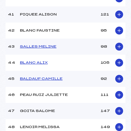
41
PIQUEE ALISON
121
42
BLANC FAUSTINE
95
43
SALLES MELINE
98
44
BLANC ALIX
105
45
BALDAUF CAMILLE
92
46
PEAU RUIZ JULIETTE
111
47
GOITA SALOME
147
48
LENOIR MELISSA
149