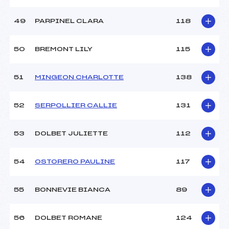
49
PARPINEL CLARA
118
50
BREMONT LILY
115
51
MINGEON CHARLOTTE
138
52
SERPOLLIER CALLIE
131
53
DOLBET JULIETTE
112
54
OSTORERO PAULINE
117
55
BONNEVIE BIANCA
89
56
DOLBET ROMANE
124