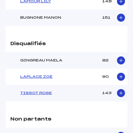
LAMOUR LILY
148
BUGNONE MANON
151
Disqualifiés
GINGREAU MAELA
82
LAPLACE ZOE
90
TISSOT ROSE
143
Non partants