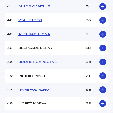
41
ALIOS CAMILLE
54
42
VIAL TIMEO
75
43
AXELRAD ILONA
5
43
DELPLACE LENNY
18
45
BOCHET CAPUCINE
36
46
PERNET MANI
71
47
RAMBAUD NINO
68
48
MORET MAEVA
32