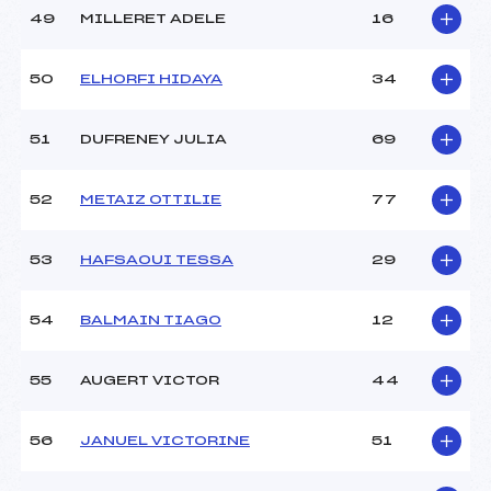
49
MILLERET ADELE
16
50
ELHORFI HIDAYA
34
51
DUFRENEY JULIA
69
52
METAIZ OTTILIE
77
53
HAFSAOUI TESSA
29
54
BALMAIN TIAGO
12
55
AUGERT VICTOR
44
56
JANUEL VICTORINE
51