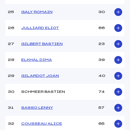
25
GALY ROMAIN
30
26
JULLIARD ELIOT
66
27
GILBERT BASTIEN
23
28
ELKHAL DIMA
39
29
GILARDOT JOAN
40
30
SCHMEER BASTIEN
74
31
SASSO LENNY
57
32
COUSSEAU ALICE
65