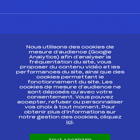
CONTACT
Nous utilisons des cookies de
ESPACE PRESSE
mesure d’audience (Google
Analytics) afin d’analyser la
fréquentation du site, vous
Ressources
proposer du contenu vidéo et les
performances du site, ainsi que des
Pass’Neige
cookies permettant le
Projet sportif fédéral
fonctionnement du site. Les
cookies de mesure d’audience ne
Projet de performance fédéral
sont déposés qu’avec votre
Antidopage
consentement. Vous pouvez
Pôle Développement, Formation, Suivi
accepter, refuser ou personnaliser
Scientifique
vos choix à tout moment. Pour
Listes ministérielles
obtenir plus d'informations sur
notre gestion des cookies, cliquez
Pôle vie de l’athlète
ici
.
Enseignement professionnel
Informatique et chronométrage
Circuits