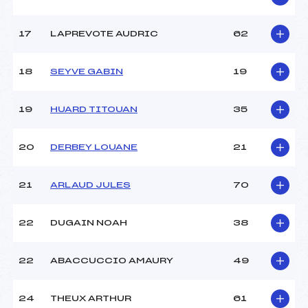
Pénalité appliquée :
–
Catégorie :
U10
17
LAPREVOTE AUDRIC
62
18
SEYVE GABIN
19
19
HUARD TITOUAN
35
20
DERBEY LOUANE
21
21
ARLAUD JULES
70
22
DUGAIN NOAH
38
22
ABACCUCCIO AMAURY
49
24
THEUX ARTHUR
61