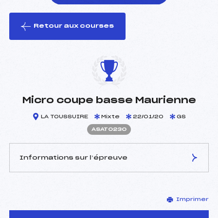
Retour aux courses
foi(s) le ski
Micro coupe basse Maurienne
LA TOUSSUIRE
Mixte
22/01/20
GS
ASAT0230
Informations sur l’épreuve
JURY DE COMPÉTITION
Imprimer
Délégué Technique :
JONARD PATRICK (SA)
Arbitre :
PELLISSIER MARION (SA)