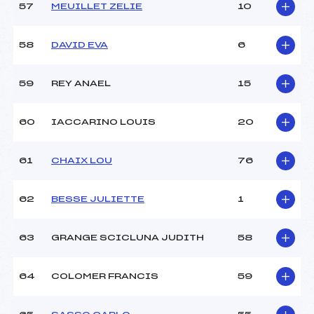
57
MEUILLET ZELIE
10
58
DAVID EVA
6
59
REY ANAEL
15
60
IACCARINO LOUIS
20
61
CHAIX LOU
76
62
BESSE JULIETTE
1
63
GRANGE SCICLUNA JUDITH
58
64
COLOMER FRANCIS
59