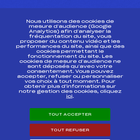
CONTACT
Nous utilisons des cookies de
ESPACE PRESSE
mesure d’audience (Google
Analytics) afin d’analyser la
fréquentation du site, vous
Ressources
proposer du contenu vidéo et les
performances du site, ainsi que des
Pass’Neige
cookies permettant le
Projet sportif fédéral
fonctionnement du site. Les
cookies de mesure d’audience ne
Projet de performance fédéral
sont déposés qu’avec votre
Antidopage
consentement. Vous pouvez
Pôle Développement, Formation, Suivi
accepter, refuser ou personnaliser
Scientifique
vos choix à tout moment. Pour
Listes ministérielles
obtenir plus d'informations sur
notre gestion des cookies, cliquez
Pôle vie de l’athlète
ici
.
Enseignement professionnel
Informatique et chronométrage
Circuits
TOUT ACCEPTER
Carrières
Développement des habiletés mentales
TOUT REFUSER