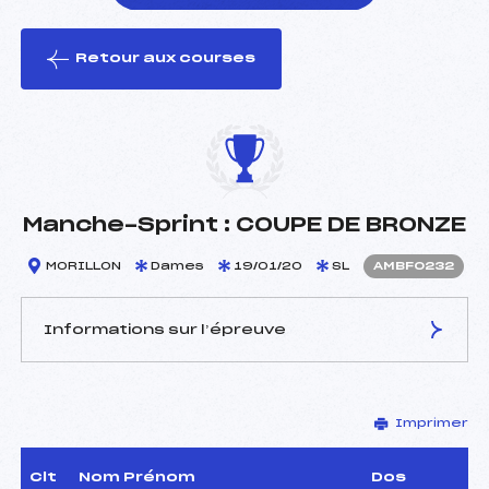
Retour aux courses
foi(s) le ski
Manche-Sprint : COUPE DE BRONZE
MORILLON
Dames
19/01/20
SL
AMBF0232
Informations sur l’épreuve
JURY DE COMPÉTITION
Imprimer
Délégué Technique :
ALLAMAND DANIEL (MB)
Arbitre :
RENAND YANN (MB)
Assistant :
–
Clt
Nom Prénom
Dos