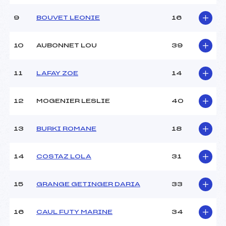
Ouvreurs E :
–
Météo :
BEAU
9
BOUVET LEONIE
16
Neige :
DURE
10
AUBONNET LOU
39
MANCHE 2
11
LAFAY ZOE
14
Nombre de portes :
38
Heure de départ :
12H00
Traceur :
RENAND YANN (MB)
12
MOGENIER LESLIE
40
Ouvreurs A :
–
Ouvreurs B :
–
13
BURKI ROMANE
18
Ouvreurs C :
–
Ouvreurs D :
–
Ouvreurs E :
–
14
COSTAZ LOLA
31
Température départ :
-07
Température arrivée :
-05
15
GRANGE GETINGER DARIA
33
Pénalité appliquée :
157.0000
16
CAUL FUTY MARINE
34
Catégorie :
U14