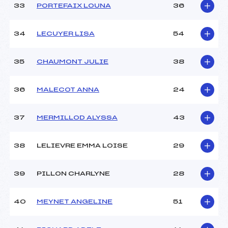
33
PORTEFAIX LOUNA
36
34
LECUYER LISA
54
35
CHAUMONT JULIE
38
36
MALECOT ANNA
24
37
MERMILLOD ALYSSA
43
38
LELIEVRE EMMA LOISE
29
39
PILLON CHARLYNE
28
40
MEYNET ANGELINE
51