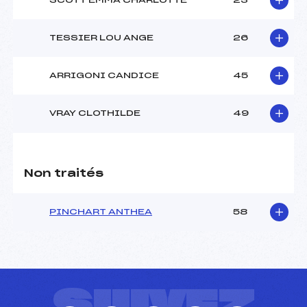
SCOTT EMMA CHARLOTTE
23
TESSIER LOU ANGE
26
ARRIGONI CANDICE
45
VRAY CLOTHILDE
49
Non traités
PINCHART ANTHEA
58