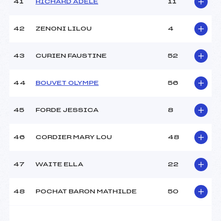
41
RICHARD ADELE
11
42
ZENONI LILOU
4
43
CURIEN FAUSTINE
52
44
BOUVET OLYMPE
56
45
FORDE JESSICA
8
46
CORDIER MARY LOU
48
47
WAITE ELLA
22
48
POCHAT BARON MATHILDE
50