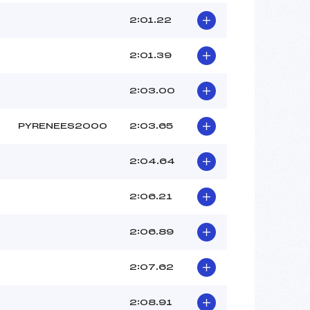
2:01.22
2:01.39
2:03.00
PYRENEES2000
2:03.65
2:04.64
2:06.21
2:06.89
2:07.62
2:08.91