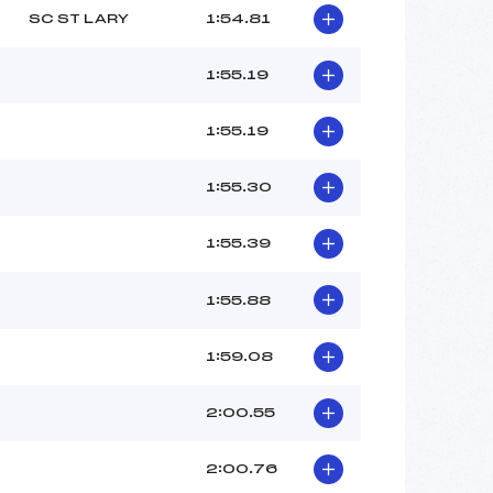
SC ST LARY
1:54.81
1:55.19
1:55.19
1:55.30
1:55.39
1:55.88
1:59.08
2:00.55
2:00.76