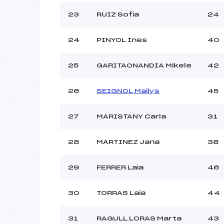
23
RUIZ Sofia
24
24
PINYOL Ines
40
25
GARITAONANDIA Mikele
42
26
SEIGNOL Mailys
45
27
MARISTANY Carla
31
28
MARTINEZ Jana
38
29
FERRER Laia
46
30
TORRAS Laia
44
31
RAGULL LORAS Marta
43