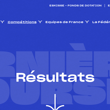
ESKISSE – FONDS DE DOTATION
E
Compétitions
Equipes de France
La Fédé
RNIÈ
Résultats
OURS