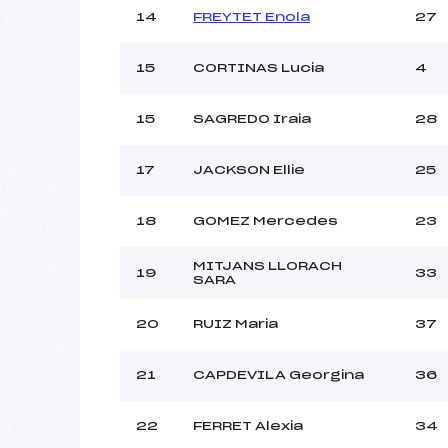
14
FREYTET Enola
27
15
CORTINAS Lucia
4
15
SAGREDO Iraia
28
17
JACKSON Ellie
25
18
GOMEZ Mercedes
23
MITJANS LLORACH
19
33
SARA
20
RUIZ Maria
37
21
CAPDEVILA Georgina
36
22
FERRET Alexia
34