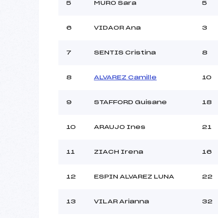
5
MURO Sara
5
Ouvreurs C :
Ouvreurs D :
6
VIDAOR Ana
3
Ouvreurs E :
Météo :
7
SENTIS Cristina
8
Neige :
8
ALVAREZ Camille
10
Pénalité appliquée :
Catégorie :
9
STAFFORD Guisane
18
10
ARAUJO Ines
21
11
ZIACH Irena
16
12
ESPIN ALVAREZ LUNA
22
13
VILAR Arianna
32