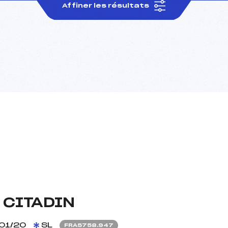
Affiner les résultats
 CITADIN
01/20
SL
FRA5758.947