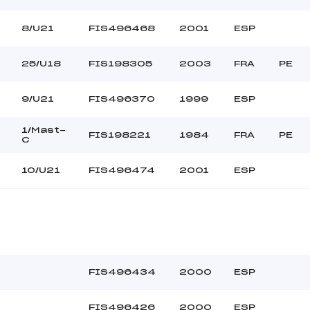
8/U21
FIS496468
2001
ESP
25/U18
FIS198305
2003
FRA
PE
9/U21
FIS496370
1999
ESP
1/Mast-
FIS198221
1984
FRA
PE
C
10/U21
FIS496474
2001
ESP
FIS496434
2000
ESP
FIS496426
2000
ESP