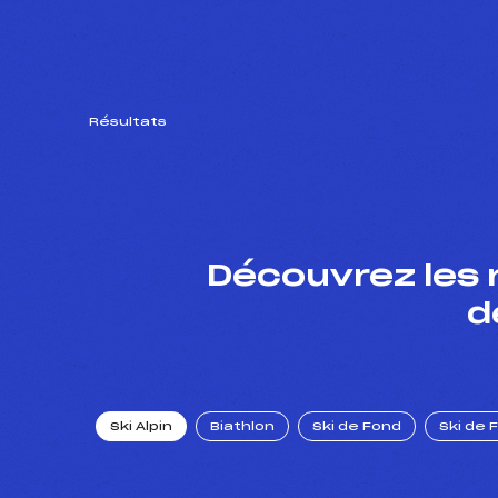
Résultats
Découvrez les 
d
Ski Alpin
Biathlon
Ski de Fond
Ski de 