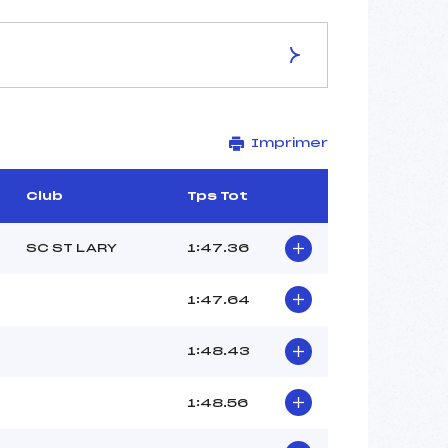
ES DE LA PISTE
Imprimer
GENTIANES
1945
1785
Club
Tps Tot
160
10423/12/11
SC ST LARY
1:47.36
1:47.64
57
1:48.43
11H30
SALIS JEROME (FRA)
1:48.56
SOCHELEAU INES (FRA)
–