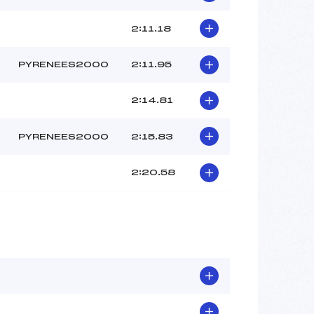
2:11.18
PYRENEES2000
2:11.95
2:14.81
PYRENEES2000
2:15.83
2:20.58