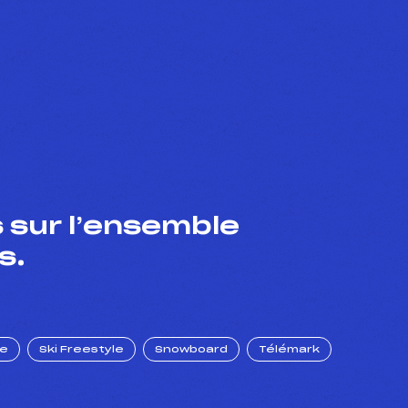
 sur l’ensemble
s.
ue
Ski Freestyle
Snowboard
Télémark