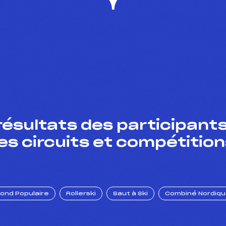
résultats des participants
es circuits et compétition
Fond Populaire
Rollerski
Saut à Ski
Combiné Nordiq