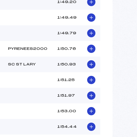
–
1:49.20
–
–
1:49.49
 :
-3
 :
-1
1:49.79
PYRENEES2000
1:50.76
SC ST LARY
1:50.93
1:51.25
1:51.97
1:53.00
1:54.44