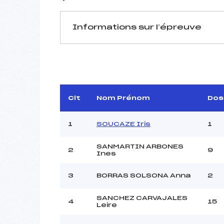
Informations sur l’épreuve
JURY DE COMPÉTITION
Délégué Technique :
Arbitre :
Assistant :
Clt
Nom Prénom
Dos
Dir. Epreuve :
MA
1
SOUCAZE Iris
1
SANMARTIN ARBONES
2
9
MANCHE 1
Ines
Nombre de portes :
3
BORRAS SOLSONA Anna
2
Heure de départ :
Traceur :
SANCHEZ CARVAJALES
4
15
Ouvreurs A :
JOU
Leire
Ouvreurs B :