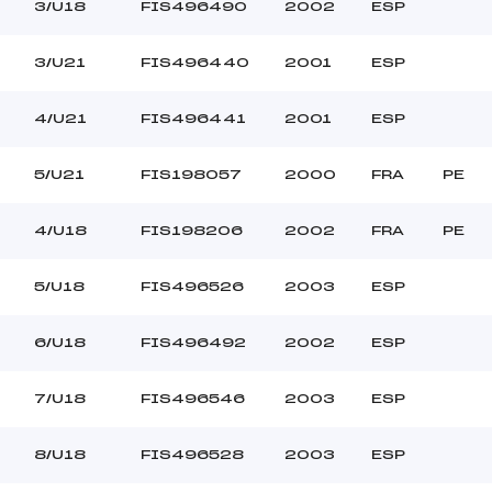
Ouvreurs C :
3/U18
FIS496490
2002
ESP
–
Ouvreurs D :
–
Ouvreurs E :
3/U21
FIS496440
2001
ESP
–
Température départ
COUVERT
Température arrivée
4/U21
FIS496441
2001
ESP
DURE
5/U21
FIS198057
2000
FRA
PE
78.7500
*
4/U18
FIS198206
2002
FRA
PE
5/U18
FIS496526
2003
ESP
6/U18
FIS496492
2002
ESP
7/U18
FIS496546
2003
ESP
8/U18
FIS496528
2003
ESP