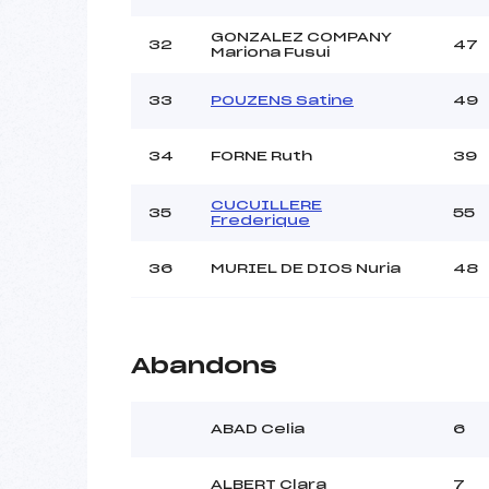
GONZALEZ COMPANY
32
47
Mariona Fusui
33
POUZENS Satine
49
34
FORNE Ruth
39
CUCUILLERE
35
55
Frederique
36
MURIEL DE DIOS Nuria
48
Abandons
ABAD Celia
6
ALBERT Clara
7