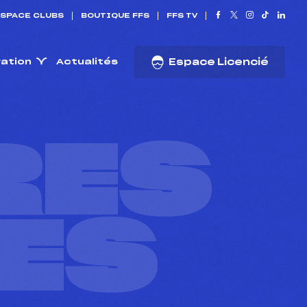
SPACE CLUBS
BOUTIQUE FFS
FFS TV
ration
Actualités
Espace Licencié
RES
ES