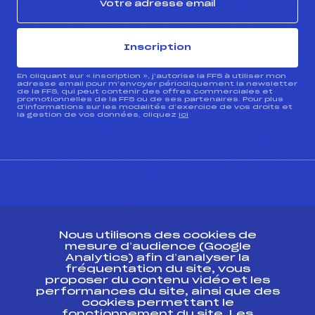
Inscription
En cliquant sur « inscription », j’autorise la FFS à utiliser mon
adresse email pour m’envoyer périodiquement la newsletter
de la FFS, qui peut contenir des offres commerciales et
promotionnelles de la FFS ou de ses partenaires. Pour plus
d’informations sur les modalités d’exercice de vos droits et
la gestion de vos données, cliquez
ici
CONTACT
Nous utilisons des cookies de
ESPACE PRESSE
mesure d’audience (Google
Analytics) afin d’analyser la
fréquentation du site, vous
Ressources
proposer du contenu vidéo et les
performances du site, ainsi que des
Pass’Neige
cookies permettant le
Projet sportif fédéral
fonctionnement du site. Les