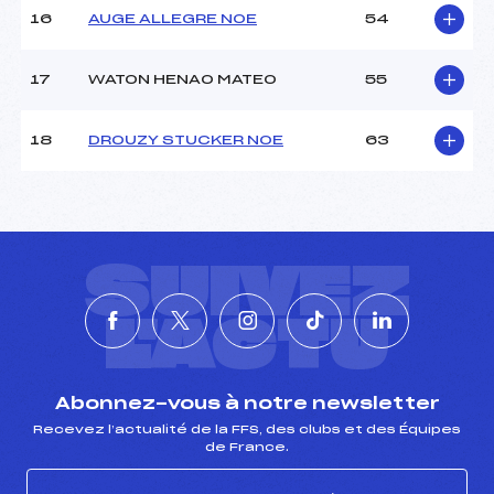
16
AUGE ALLEGRE NOE
54
Pénalité appliquée :
–
Catégorie :
U8+U10
17
WATON HENAO MATEO
55
18
DROUZY STUCKER NOE
63
SUIVEZ
L'ACTU
Abonnez-vous à notre newsletter
Recevez l’actualité de la FFS, des clubs et des Équipes
de France.