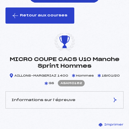
Retour aux courses
foi(s) le ski
MICRO COUPE CACS U10 Manche
Sprint Hommes
AILLONS-MARGERIAZ 1400
Hommes
18/01/20
GS
ASAM0162
Informations sur l’épreuve
JURY DE COMPÉTITION
Imprimer
Délégué Technique :
GERVASON NANS (SA)