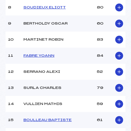
Ouvreurs B :
REYNAUD SERAPHIN (SA)
8
SOUDIEUX ELIOTT
80
Ouvreurs C :
–
Ouvreurs D :
–
Ouvreurs E :
–
9
BERTHOLDY OSCAR
60
Météo :
BEAU
Neige :
Douce
10
MARTINET ROBIN
83
MANCHE 2
11
FABRE YOANN
84
Nombre de portes :
–
Heure de départ :
–
12
SERRANO ALEXI
52
Traceur :
TOURNIAIRE DAVID (SA)
Ouvreurs A :
–
13
SURLA CHARLES
79
Ouvreurs B :
–
Ouvreurs C :
–
Ouvreurs D :
–
14
VULLIEN MATHIS
59
Ouvreurs E :
–
Température départ :
–
15
BOULLEAU BAPTISTE
61
Température arrivée :
–