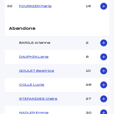
32
FOURNIER Marie
16
Abandons
BARILE Arianna
2
DAUPHIN Lena
8
GOULET Beatrice
10
COLLE Lucie
26
STEFANIDES Claire
27
NADLER Emma
30