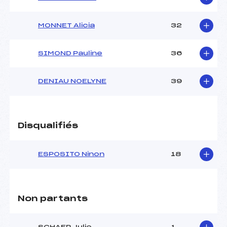
MONNET Alicia
32
SIMOND Pauline
36
DENIAU NOELYNE
39
Disqualifiés
ESPOSITO Ninon
18
Non partants