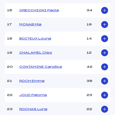
Ouvreurs D :
HENNART ELULA (FRA)
Ouvreurs E :
BALBO PAUL (FRA)
16
ORECCHIONI Paola
34
Température départ :
-5
Température arrivée :
-4
17
MCNAB Mia
19
Pénalité appliquée :
130.3600
18
BOITEUX Louna
14
Catégorie :
U18->Mas
19
CHALAMEL Cleo
12
20
CONTAMINE Candice
42
21
ROCH Emma
38
22
JOUD Paloma
23
23
ROCHAS Luna
22