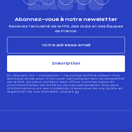
L'ACTU
Abonnez-vous à notre newsletter
Recevez l’actualité de la FFS, des clubs et des Équipes
de France.
Inscription
En cliquant sur « inscription », j’autorise la FFS à utiliser mon
adresse email pour m’envoyer périodiquement la newsletter
de la FFS, qui peut contenir des offres commerciales et
promotionnelles de la FFS ou de ses partenaires. Pour plus
d’informations sur les modalités d’exercice de vos droits et
la gestion de vos données, cliquez
ici