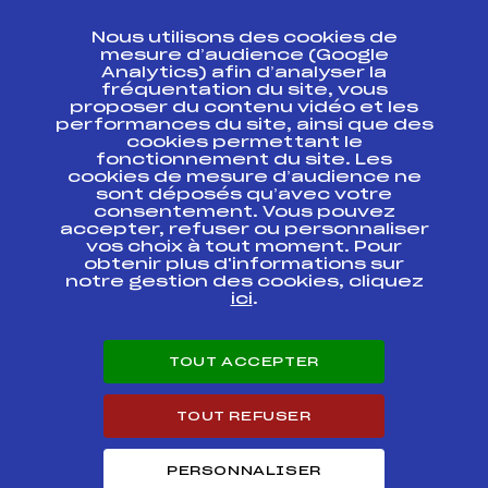
CONTACT
Nous utilisons des cookies de
ESPACE PRESSE
mesure d’audience (Google
Analytics) afin d’analyser la
fréquentation du site, vous
Ressources
proposer du contenu vidéo et les
performances du site, ainsi que des
Pass’Neige
cookies permettant le
Projet sportif fédéral
fonctionnement du site. Les
cookies de mesure d’audience ne
Projet de performance fédéral
sont déposés qu’avec votre
Antidopage
consentement. Vous pouvez
Pôle Développement, Formation, Suivi
accepter, refuser ou personnaliser
Scientifique
vos choix à tout moment. Pour
Listes ministérielles
obtenir plus d'informations sur
notre gestion des cookies, cliquez
Pôle vie de l’athlète
ici
.
Enseignement professionnel
Informatique et chronométrage
Circuits
TOUT ACCEPTER
Carrières
Développement des habiletés mentales
TOUT REFUSER
PERSONNALISER