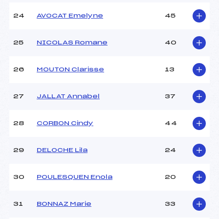
24
AVOCAT Emelyne
45
25
NICOLAS Romane
40
26
MOUTON Clarisse
13
27
JALLAT Annabel
37
28
CORBON Cindy
44
29
DELOCHE Lila
24
30
POULESQUEN Enola
20
31
BONNAZ Marie
33