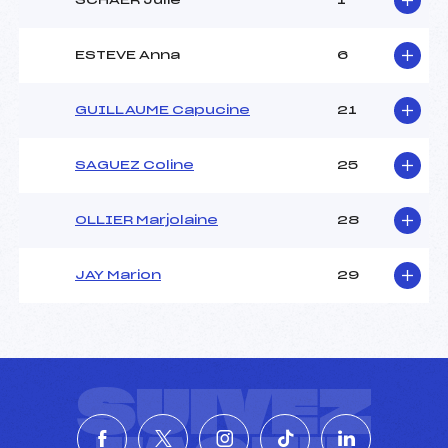
SCHAER Julie
1
ESTEVE Anna
6
GUILLAUME Capucine
21
SAGUEZ Coline
25
OLLIER Marjolaine
28
JAY Marion
29
SUIVEZ