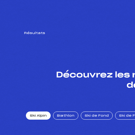
Résultats
Découvrez les 
d
Ski Alpin
Biathlon
Ski de Fond
Ski de 