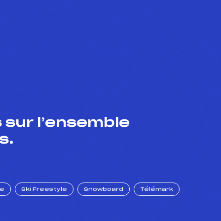
 sur l’ensemble
s.
ue
Ski Freestyle
Snowboard
Télémark