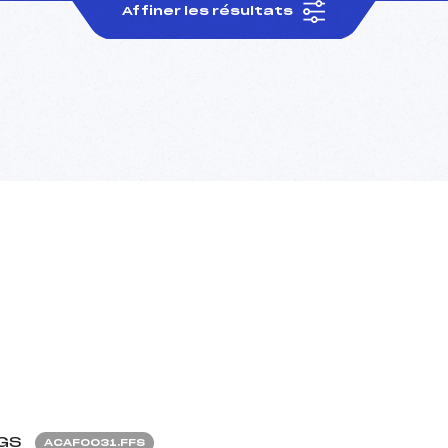
Affiner les résultats
GS
ACAF0031.FFS