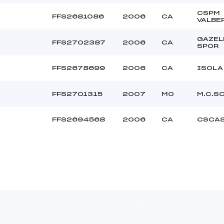
CSPM
FFS2681086
2006
CA
VALBE
GAZEL
FFS2702387
2006
CA
SPOR
FFS2678699
2006
CA
ISOLA
FFS2701315
2007
MO
M.C.S
FFS2694568
2006
CA
CSCAS