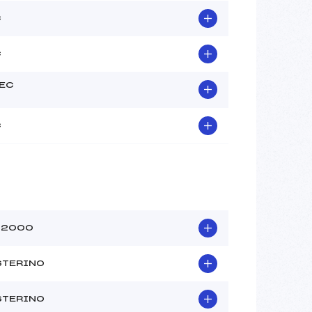
C
C
EC
C
 2000
TERINO
TERINO