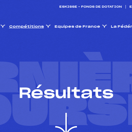
ESKISSE – FONDS DE DOTATION
E
Compétitions
Equipes de France
La Fédé
RNIÈ
Résultats
OURS