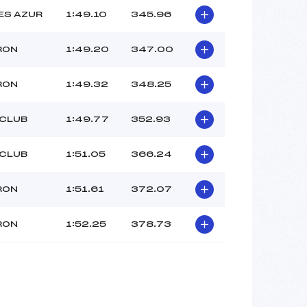
ES AZUR
1:49.10
345.96
RON
1:49.20
347.00
RON
1:49.32
348.25
 CLUB
1:49.77
352.93
 CLUB
1:51.05
366.24
RON
1:51.61
372.07
RON
1:52.25
378.73