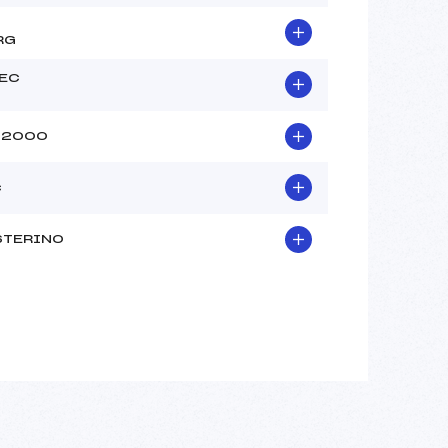
RG
EC
 2000
C
TERINO