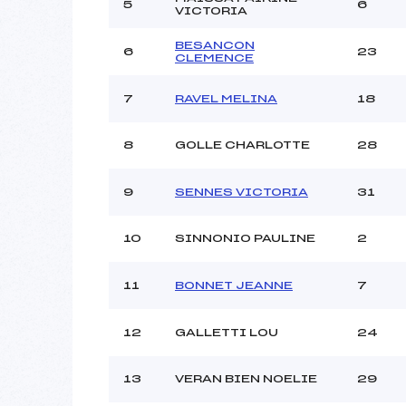
Ouvreurs C :
5
6
VICTORIA
Ouvreurs D :
Ouvreurs E :
BESANCON
6
23
CLEMENCE
Météo :
Neige :
7
RAVEL MELINA
18
8
GOLLE CHARLOTTE
28
Pénalité appliquée :
Catégorie :
9
SENNES VICTORIA
31
10
SINNONIO PAULINE
2
11
BONNET JEANNE
7
12
GALLETTI LOU
24
13
VERAN BIEN NOELIE
29