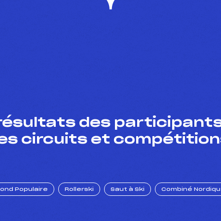
résultats des participants
es circuits et compétition
Fond Populaire
Rollerski
Saut à Ski
Combiné Nordiq