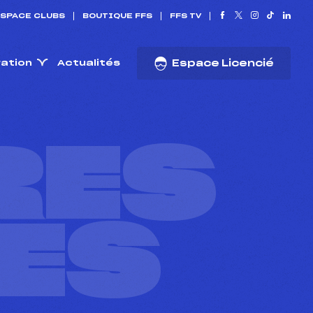
SPACE CLUBS
BOUTIQUE FFS
FFS TV
ration
Actualités
Espace Licencié
RES
ES