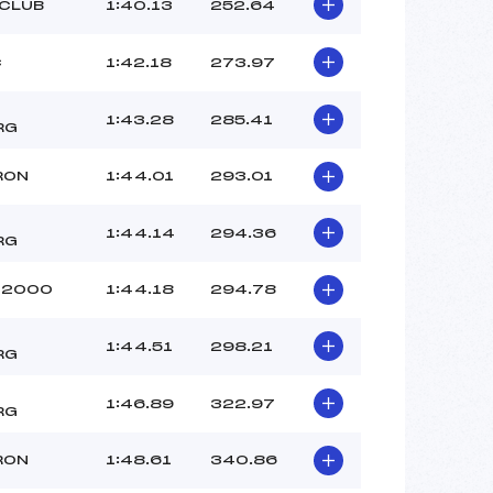
NEDANI ROMAIN (CA)
 CLUB
1:40.13
252.64
–
–
C
1:42.18
273.97
 :
-1
 :
–
1:43.28
285.41
RG
RON
1:44.01
293.01
1:44.14
294.36
RG
 2000
1:44.18
294.78
1:44.51
298.21
RG
1:46.89
322.97
RG
RON
1:48.61
340.86