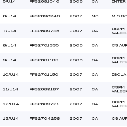
NEDANI ROMAIN (CA)
Ouvreurs C :
5/U14
FFS2681046
2006
CA
INTER
–
Ouvreurs D :
–
Ouvreurs E :
6/U14
FFS2696240
2007
MO
M.C.S
BEAU
Température départ
DURE
Température arrivée
CSPM
7/U14
FFS2689785
2007
CA
VALBE
8/U14
FFS2701335
2006
CA
CS AU
221.0200
U14
CSPM
9/U14
FFS2681103
2006
CA
VALBE
10/U14
FFS2701150
2007
CA
ISOLA
CSPM
11/U14
FFS2689187
2007
CA
VALBE
CSPM
12/U14
FFS2689721
2007
CA
VALBE
13/U14
FFS2704258
2007
CA
CS AU