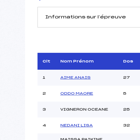
Informations sur l’épreuve
JURY DE COMPÉTITION
Délégué Technique :
Arbitre :
P
Assistant :
Clt
Nom Prénom
Dos
Dir. Epreuve :
1
AIME ANAIS
27
2
ODDO MAORE
5
MANCHE 1
Nombre de portes :
3
VIGNERON OCEANE
25
Heure de départ :
Traceur :
4
NEDANI LISA
32
Ouvreurs A :
G
Ouvreurs B :
E
MAISSA PAIKINE