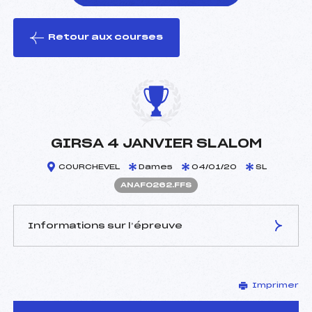
Retour aux courses
foi(s) le ski
GIRSA 4 JANVIER SLALOM
COURCHEVEL
Dames
04/01/20
SL
ANAF0262.FFS
Informations sur l’épreuve
JURY DE COMPÉTITION
Imprimer
Délégué Technique :
BRUNEAU DE LA SALLE
CHRISTOPHE (CE)