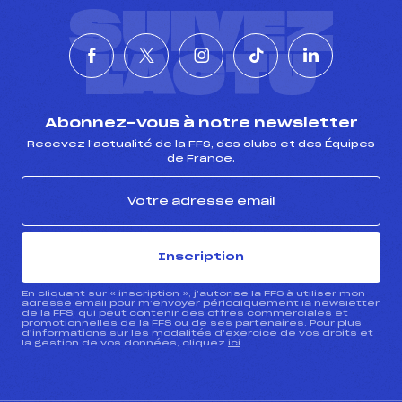
SUIVEZ
Pénalité appliquée :
139.3700
Catégorie :
U14+U16
L'ACTU
Abonnez-vous à notre newsletter
Recevez l’actualité de la FFS, des clubs et des Équipes
de France.
Inscription
En cliquant sur « inscription », j’autorise la FFS à utiliser mon
adresse email pour m’envoyer périodiquement la newsletter
de la FFS, qui peut contenir des offres commerciales et
promotionnelles de la FFS ou de ses partenaires. Pour plus
d’informations sur les modalités d’exercice de vos droits et
la gestion de vos données, cliquez
ici