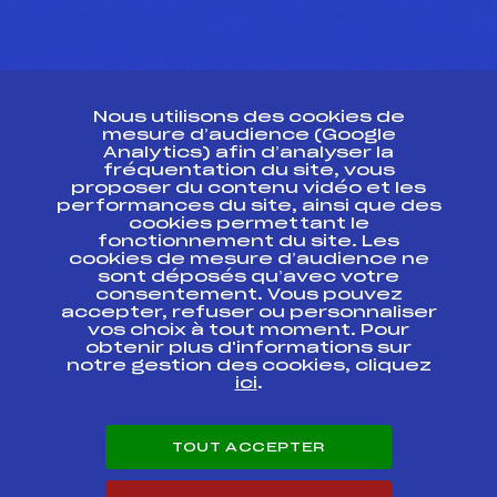
CONTACT
Nous utilisons des cookies de
ESPACE PRESSE
mesure d’audience (Google
Analytics) afin d’analyser la
fréquentation du site, vous
Ressources
proposer du contenu vidéo et les
performances du site, ainsi que des
Pass’Neige
cookies permettant le
Projet sportif fédéral
fonctionnement du site. Les
cookies de mesure d’audience ne
Projet de performance fédéral
sont déposés qu’avec votre
Antidopage
consentement. Vous pouvez
Pôle Développement, Formation, Suivi
accepter, refuser ou personnaliser
Scientifique
vos choix à tout moment. Pour
Listes ministérielles
obtenir plus d'informations sur
notre gestion des cookies, cliquez
Pôle vie de l’athlète
ici
.
Enseignement professionnel
Informatique et chronométrage
Circuits
TOUT ACCEPTER
Carrières
Développement des habiletés mentales