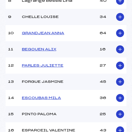
8
Lagrange Bessis Lina
40
Ouvreurs D :
–
Ouvreurs E :
–
Météo :
BEAU
9
CHELLE LOUISE
34
Neige :
DURE
10
GRANDJEAN ANNA
64
MANCHE 2
11
BEGOUEN ALIX
16
Nombre de portes :
33
Heure de départ :
11H45
Traceur :
DAVY FRANCOIS (PE)
12
PARLES JULIETTE
27
Ouvreurs A :
CLUB ()
Ouvreurs B :
CLUB ()
13
FORGUE JASMINE
45
Ouvreurs C :
–
Ouvreurs D :
–
Ouvreurs E :
–
14
ESCOUBAS MILA
36
Température départ :
3
Température arrivée :
1
15
PINTO PALOMA
25
Pénalité appliquée :
149.3500
16
ESPARCEIL VALENTINE
43