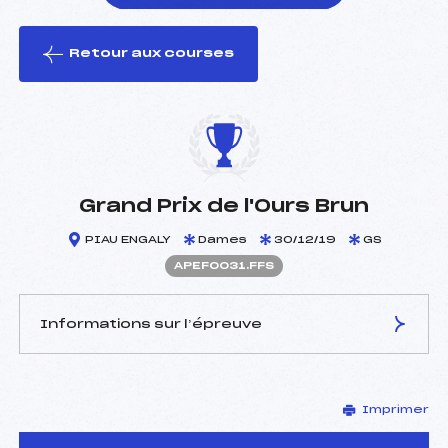
Retour aux courses
foi(s) le ski
Grand Prix de l'Ours Brun
PIAU ENGALY
Dames
30/12/19
GS
APEF0031.FFS
Informations sur l’épreuve
JURY DE COMPÉTITION
Imprimer
Délégué Technique :
MARQUIE MICHEL (PE)
Arbitre :
ANE DANIEL (PE)