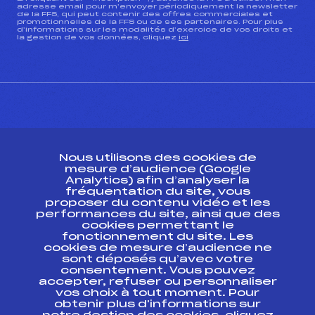
adresse email pour m’envoyer périodiquement la newsletter
de la FFS, qui peut contenir des offres commerciales et
promotionnelles de la FFS ou de ses partenaires. Pour plus
d’informations sur les modalités d’exercice de vos droits et
la gestion de vos données, cliquez
ici
CONTACT
Nous utilisons des cookies de
ESPACE PRESSE
mesure d’audience (Google
Analytics) afin d’analyser la
fréquentation du site, vous
Ressources
proposer du contenu vidéo et les
performances du site, ainsi que des
Pass’Neige
cookies permettant le
Projet sportif fédéral
fonctionnement du site. Les
cookies de mesure d’audience ne
Projet de performance fédéral
sont déposés qu’avec votre
Antidopage
consentement. Vous pouvez
Pôle Développement, Formation, Suivi
accepter, refuser ou personnaliser
Scientifique
vos choix à tout moment. Pour
Listes ministérielles
obtenir plus d'informations sur