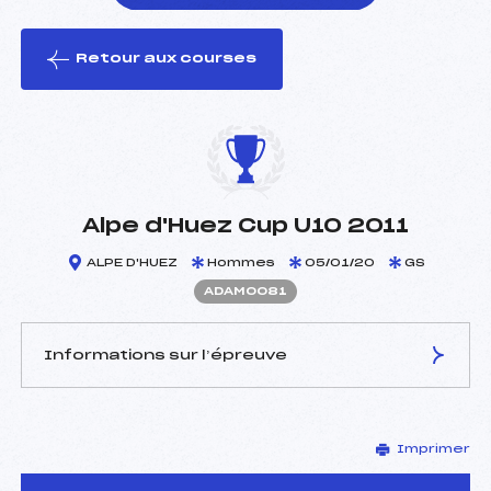
Retour aux courses
foi(s) le ski
Alpe d'Huez Cup U10 2011
ALPE D'HUEZ
Hommes
05/01/20
GS
ADAM0081
Informations sur l’épreuve
JURY DE COMPÉTITION
Imprimer
Délégué Technique :
BERTHET FRANCOISE
(DA)