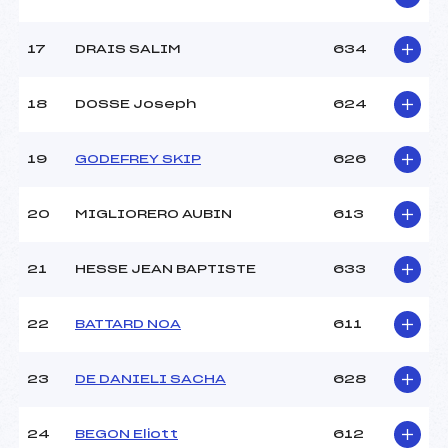
Température départ :
–
Température arrivée :
–
17
DRAIS SALIM
634
Pénalité appliquée :
–
18
DOSSE Joseph
624
Catégorie :
U10
19
GODEFREY SKIP
626
20
MIGLIORERO AUBIN
613
21
HESSE JEAN BAPTISTE
633
22
BATTARD NOA
611
23
DE DANIELI SACHA
628
24
BEGON Eliott
612