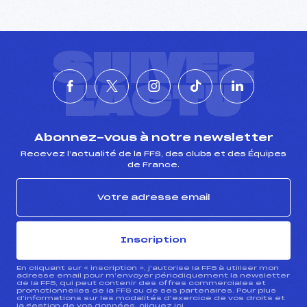
SUIVEZ
L'ACTU
Abonnez-vous à notre newsletter
Recevez l’actualité de la FFS, des clubs et des Équipes
de France.
Inscription
En cliquant sur « inscription », j’autorise la FFS à utiliser mon
adresse email pour m’envoyer périodiquement la newsletter
de la FFS, qui peut contenir des offres commerciales et
promotionnelles de la FFS ou de ses partenaires. Pour plus
d’informations sur les modalités d’exercice de vos droits et
la gestion de vos données, cliquez
ici