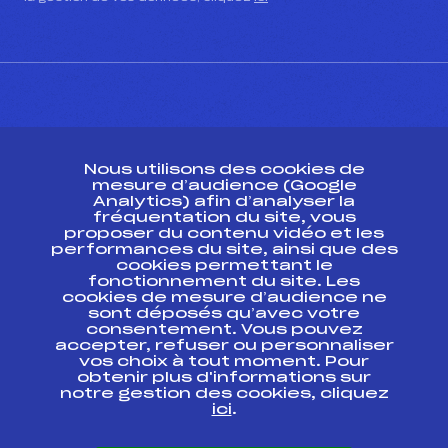
CONTACT
Nous utilisons des cookies de
ESPACE PRESSE
mesure d’audience (Google
Analytics) afin d’analyser la
fréquentation du site, vous
Ressources
proposer du contenu vidéo et les
performances du site, ainsi que des
Pass’Neige
cookies permettant le
Projet sportif fédéral
fonctionnement du site. Les
cookies de mesure d’audience ne
Projet de performance fédéral
sont déposés qu’avec votre
Antidopage
consentement. Vous pouvez
Pôle Développement, Formation, Suivi
accepter, refuser ou personnaliser
Scientifique
vos choix à tout moment. Pour
Listes ministérielles
obtenir plus d'informations sur
notre gestion des cookies, cliquez
Pôle vie de l’athlète
ici
.
Enseignement professionnel
Informatique et chronométrage