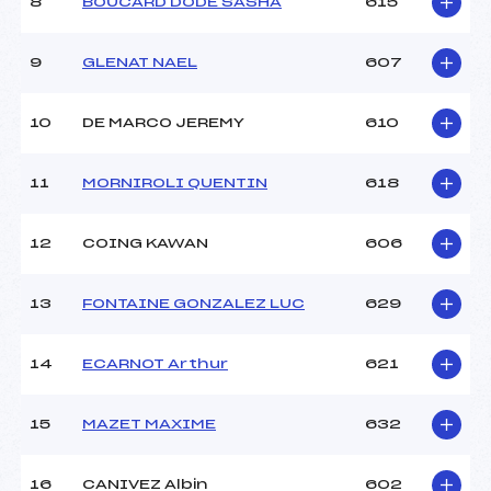
8
BOUCARD DODE SASHA
615
(DA)
Ouvreurs B :
–
9
GLENAT NAEL
607
Ouvreurs C :
–
Ouvreurs D :
–
Ouvreurs E :
–
10
DE MARCO JEREMY
610
Météo :
BEAU
Neige :
DURE
11
MORNIROLI QUENTIN
618
MANCHE 2
12
COING KAWAN
606
Nombre de portes :
25
Heure de départ :
11H30
13
FONTAINE GONZALEZ LUC
629
Traceur :
DEPOILLY SANDRA (DA)
Ouvreurs A :
BOULLOUD BENJAMIN
14
ECARNOT Arthur
621
(DA)
Ouvreurs B :
–
Ouvreurs C :
–
15
MAZET MAXIME
632
Ouvreurs D :
–
Ouvreurs E :
–
16
CANIVEZ Albin
602