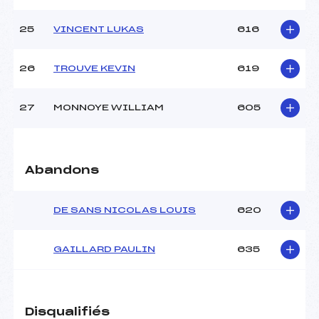
25
VINCENT LUKAS
616
26
TROUVE KEVIN
619
27
MONNOYE WILLIAM
605
Abandons
DE SANS NICOLAS LOUIS
620
GAILLARD PAULIN
635
Disqualifiés