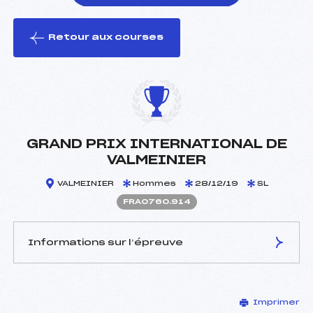
Retour aux courses
foi(s) le ski
GRAND PRIX INTERNATIONAL DE
VALMEINIER
VALMEINIER
Hommes
28/12/19
SL
FRA0760.914
Informations sur l’épreuve
JURY DE COMPÉTITION
Imprimer
Délégué Technique :
LOTSCHER CARLO (SUI)