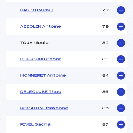
BAUDOIN Paul
77
AZZOLIN Antoine
79
TOJA Nicolo
82
DUFFOURD Oscar
83
MONNERET Antoine
84
DELECLUSE Theo
85
ROMANINI Maxence
86
FIVEL Sacha
87