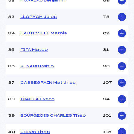
32
HOAREAU Benjamin
89
33
LLORACH Jules
73
34
HAUTEVILLE Mathis
69
35
FITA Mateo
31
36
RENARD Pablo
90
37
CASSEGRAIN Matthieu
107
38
IRAOLA Evann
94
39
BOURGEOIS CHARLES Theo
101
40
UBRUN Theo
115