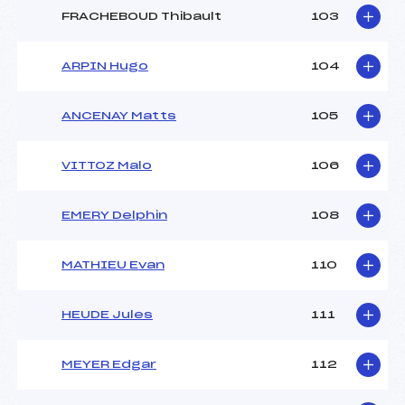
FRACHEBOUD Thibault
103
ARPIN Hugo
104
ANCENAY Matts
105
VITTOZ Malo
106
EMERY Delphin
108
MATHIEU Evan
110
HEUDE Jules
111
MEYER Edgar
112