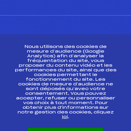
CONTACT
Nous utilisons des cookies de
ESPACE PRESSE
mesure d’audience (Google
Analytics) afin d’analyser la
fréquentation du site, vous
Ressources
proposer du contenu vidéo et les
performances du site, ainsi que des
Pass’Neige
cookies permettant le
Projet sportif fédéral
fonctionnement du site. Les
cookies de mesure d’audience ne
Projet de performance fédéral
sont déposés qu’avec votre
Antidopage
consentement. Vous pouvez
Pôle Développement, Formation, Suivi
accepter, refuser ou personnaliser
Scientifique
vos choix à tout moment. Pour
Listes ministérielles
obtenir plus d'informations sur
notre gestion des cookies, cliquez
Pôle vie de l’athlète
ici
.
Enseignement professionnel
Informatique et chronométrage