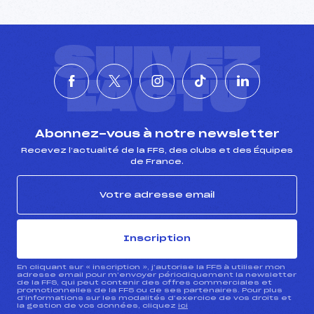
SUIVEZ
L'ACTU
Abonnez-vous à notre newsletter
Recevez l’actualité de la FFS, des clubs et des Équipes
de France.
Inscription
En cliquant sur « inscription », j’autorise la FFS à utiliser mon
adresse email pour m’envoyer périodiquement la newsletter
de la FFS, qui peut contenir des offres commerciales et
promotionnelles de la FFS ou de ses partenaires. Pour plus
d’informations sur les modalités d’exercice de vos droits et
la gestion de vos données, cliquez
ici