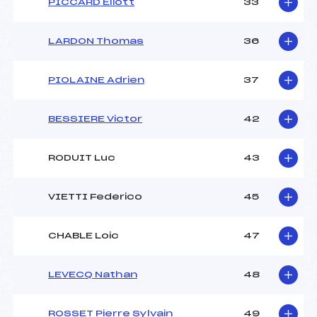
PICCARD Eliott
33
LARDON Thomas
36
PIOLAINE Adrien
37
BESSIERE Victor
42
RODUIT Luc
43
VIETTI Federico
45
CHABLE Loic
47
LEVECQ Nathan
48
ROSSET Pierre Sylvain
49