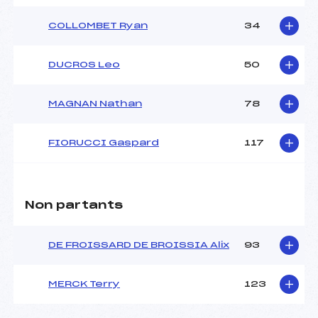
COLLOMBET Ryan
34
DUCROS Leo
50
MAGNAN Nathan
78
FIORUCCI Gaspard
117
Non partants
DE FROISSARD DE BROISSIA Alix
93
MERCK Terry
123