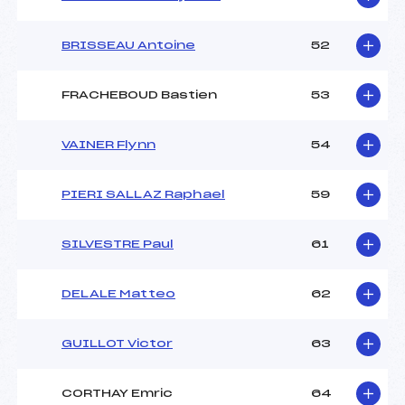
BRISSEAU Antoine
52
FRACHEBOUD Bastien
53
VAINER Flynn
54
PIERI SALLAZ Raphael
59
SILVESTRE Paul
61
DELALE Matteo
62
GUILLOT Victor
63
CORTHAY Emric
64