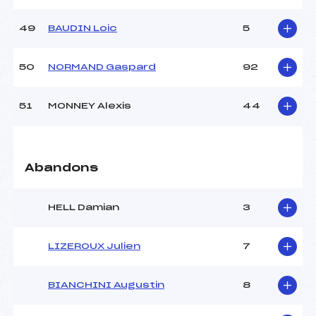
49
BAUDIN Loic
5
50
NORMAND Gaspard
92
51
MONNEY Alexis
44
Abandons
HELL Damian
3
LIZEROUX Julien
7
BIANCHINI Augustin
8