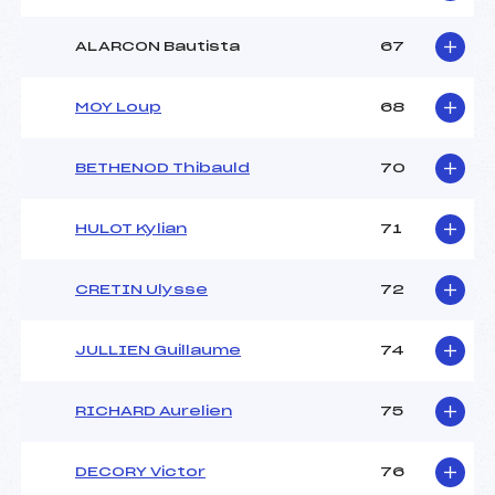
ALARCON Bautista
67
MOY Loup
68
BETHENOD Thibauld
70
HULOT Kylian
71
CRETIN Ulysse
72
JULLIEN Guillaume
74
RICHARD Aurelien
75
DECORY Victor
76