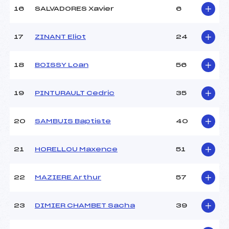
Température arrivée :
-3
16
SALVADORES Xavier
6
17
ZINANT Eliot
24
Pénalité appliquée :
23.0000
Catégorie :
*
18
BOISSY Loan
56
19
PINTURAULT Cedric
35
20
SAMBUIS Baptiste
40
21
HORELLOU Maxence
51
22
MAZIERE Arthur
57
23
DIMIER CHAMBET Sacha
39