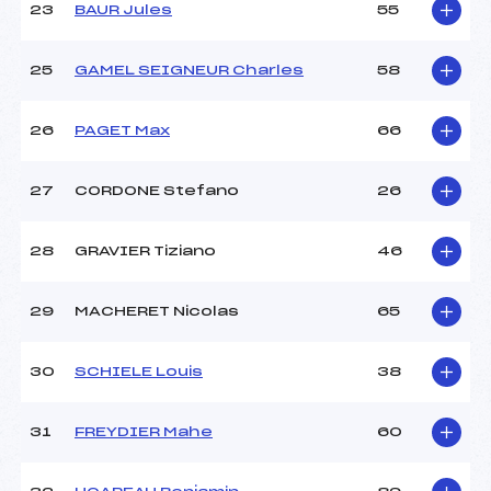
23
BAUR Jules
55
25
GAMEL SEIGNEUR Charles
58
26
PAGET Max
66
27
CORDONE Stefano
26
28
GRAVIER Tiziano
46
29
MACHERET Nicolas
65
30
SCHIELE Louis
38
31
FREYDIER Mahe
60