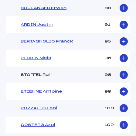
BOULANGER Erwan
88
ARDIN Justin
91
BERTAGNOLIO Franck
95
PERRIN Niels
96
STOFFEL Ralf
98
ETIENNE Antoine
99
POZZALLO Leni
100
COSTERG Axel
102