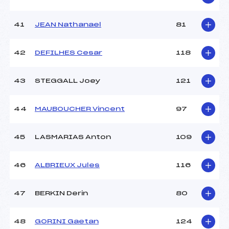
41
JEAN Nathanael
81
42
DEFILHES Cesar
118
43
STEGGALL Joey
121
44
MAUBOUCHER Vincent
97
45
LASMARIAS Anton
109
46
ALBRIEUX Jules
116
47
BERKIN Derin
80
48
GORINI Gaetan
124