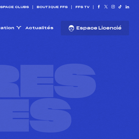
SPACE CLUBS
BOUTIQUE FFS
FFS TV
ration
Actualités
Espace Licencié
RES
ES