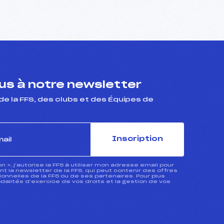
s à notre newsletter
de la FFS, des clubs et des Équipes de
Inscription
ion », j’autorise la FFS à utiliser mon adresse email pour
 la newsletter de la FFS, qui peut contenir des offres
nnelles de la FFS ou de ses partenaires. Pour plus
dalités d’exercice de vos droits et la gestion de vos