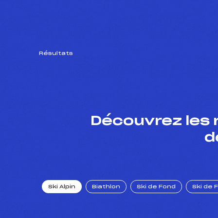
Résultats
Découvrez les 
d
Ski Alpin
Biathlon
Ski de Fond
Ski de 