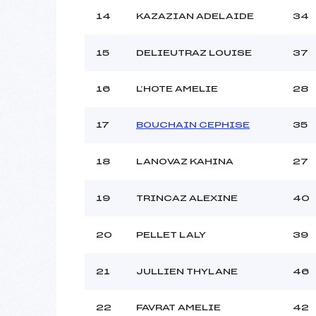
14
KAZAZIAN ADELAIDE
34
15
DELIEUTRAZ LOUISE
37
16
L’HOTE AMELIE
28
17
BOUCHAIN CEPHISE
35
18
LANOVAZ KAHINA
27
19
TRINCAZ ALEXINE
40
20
PELLET LALY
39
21
JULLIEN THYLANE
46
22
FAVRAT AMELIE
42