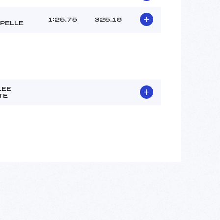
1:25.75
325.16
PELLE
LEE
TE