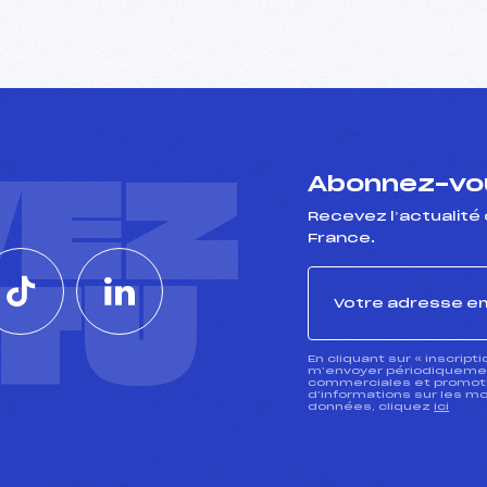
VEZ
Abonnez-vou
Recevez l’actualité 
France.
CTU
En cliquant sur « inscript
m’envoyer périodiquement
commerciales et promotio
d’informations sur les mo
données, cliquez
ici