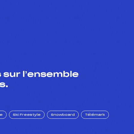
 sur l’ensemble
s.
ue
Ski Freestyle
Snowboard
Télémark