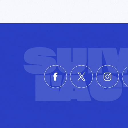
SUI
L'A