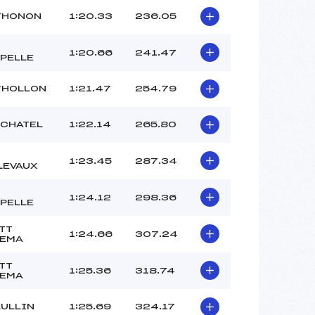
THONON
1:20.33
236.05
1:20.66
241.47
PELLE
THOLLON
1:21.47
254.79
. CHATEL
1:22.14
265.80
1:23.45
287.34
LEVAUX
1:24.12
298.36
PELLE
TT
1:24.66
307.24
EMA
TT
1:25.36
318.74
EMA
LULLIN
1:25.69
324.17