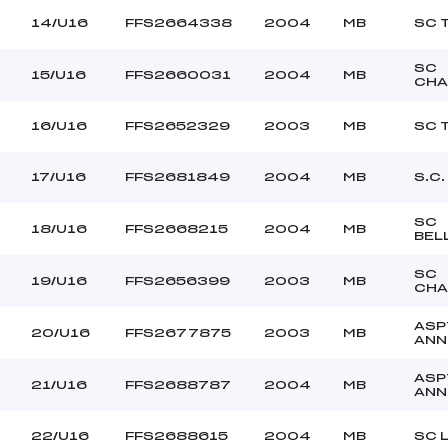
14/U16
FFS2664338
2004
MB
SC 
SC
15/U16
FFS2660031
2004
MB
CHA
16/U16
FFS2652329
2003
MB
SC 
17/U16
FFS2681849
2004
MB
S.C
SC
18/U16
FFS2668215
2004
MB
BEL
SC
19/U16
FFS2656399
2003
MB
CHA
ASP
20/U16
FFS2677875
2003
MB
ANN
ASP
21/U16
FFS2688787
2004
MB
ANN
22/U16
FFS2688615
2004
MB
SC 