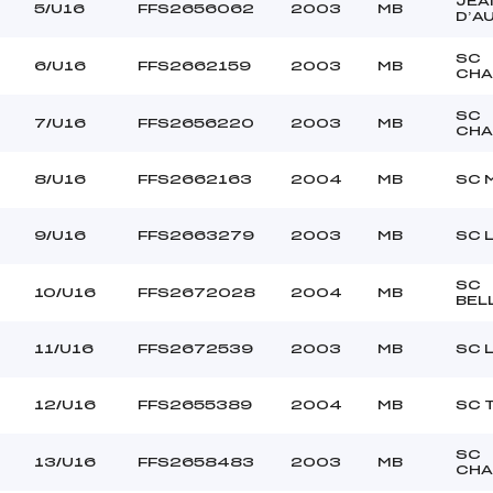
JEA
GUILBEAU ETHAN (MB)
Ouvreurs C :
5/U16
FFS2656062
2003
MB
D’A
GAUTHIER THEO (MB)
Ouvreurs D :
–
Ouvreurs E :
SC
6/U16
FFS2662159
2003
MB
CHA
VENTEUX
Température départ
SALEE
Température arrivée
SC
7/U16
FFS2656220
2003
MB
CHA
105.3400
8/U16
FFS2662163
2004
MB
SC 
U16
9/U16
FFS2663279
2003
MB
SC 
SC
10/U16
FFS2672028
2004
MB
BEL
11/U16
FFS2672539
2003
MB
SC 
12/U16
FFS2655389
2004
MB
SC 
SC
13/U16
FFS2658483
2003
MB
CHA