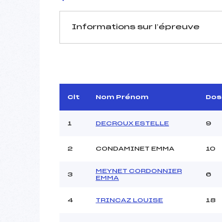
Informations sur l’épreuve
JURY DE COMPÉTITION
Délégué Technique :
CHAM
Arbitre :
Assistant :
Clt
Nom Prénom
Dos
Dir. Epreuve :
1
DECROUX ESTELLE
9
2
CONDAMINET EMMA
10
MANCHE 1
Nombre de portes :
MEYNET CORDONNIER
3
6
EMMA
Heure de départ :
Traceur :
VU
4
TRINCAZ LOUISE
18
Ouvreurs A :
Ouvreurs B :