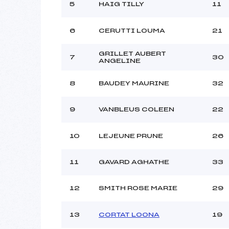
Ouvreurs C :
5
HAIG TILLY
11
Ouvreurs D :
MEYNET 
Ouvreurs E :
6
CERUTTI LOUMA
21
Météo :
Neige :
GRILLET AUBERT
7
30
ANGELINE
Pénalité appliquée :
8
BAUDEY MAURINE
32
Catégorie :
9
VANBLEUS COLEEN
22
10
LEJEUNE PRUNE
26
11
GAVARD AGHATHE
33
12
SMITH ROSE MARIE
29
13
CORTAT LOONA
19