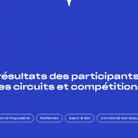
résultats des participants
es circuits et compétition
Fond Populaire
Rollerski
Saut à Ski
Combiné Nordiq