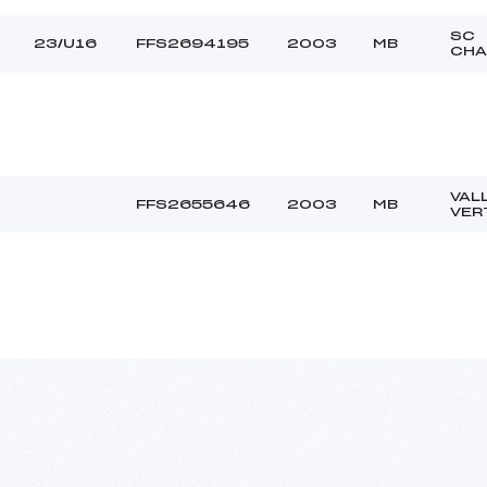
SC
23/U16
FFS2694195
2003
MB
CHA
VAL
FFS2655646
2003
MB
VER