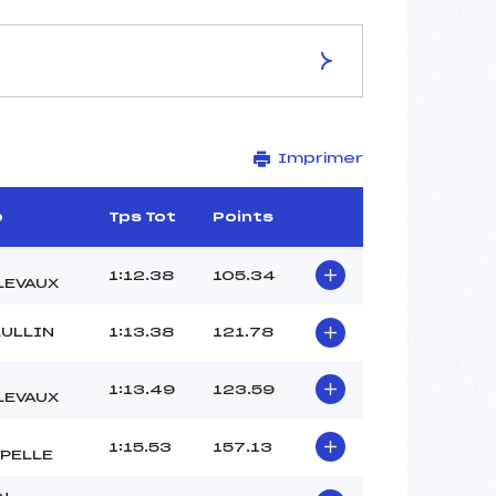
ES DE LA PISTE
Imprimer
LES BRETTAZ
1590
1290
b
Tps Tot
Points
300
3606/12/18
1:12.38
105.34
LEVAUX
LULLIN
1:13.38
121.78
–
1:13.49
123.59
LEVAUX
–
–
1:15.53
157.13
–
PELLE
–