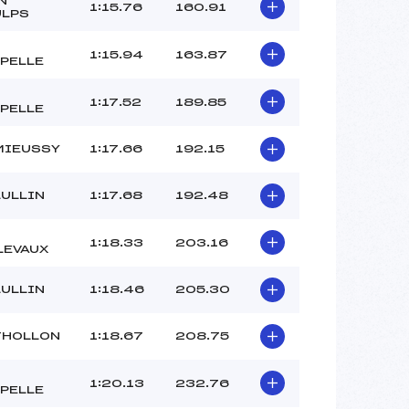
N
–
1:15.76
160.91
ULPS
–
–
1:15.94
163.87
PELLE
 :
10
 :
10
1:17.52
189.85
PELLE
MIEUSSY
1:17.66
192.15
LULLIN
1:17.68
192.48
1:18.33
203.16
LEVAUX
LULLIN
1:18.46
205.30
THOLLON
1:18.67
208.75
1:20.13
232.76
PELLE