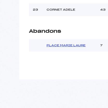
23
CORNET ADELE
43
Abandons
PLACE MARIE LAURE
7