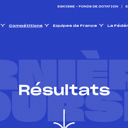
ESKISSE – FONDS DE DOTATION
E
Compétitions
Equipes de France
La Fédé
RNIÈ
Résultats
OURS