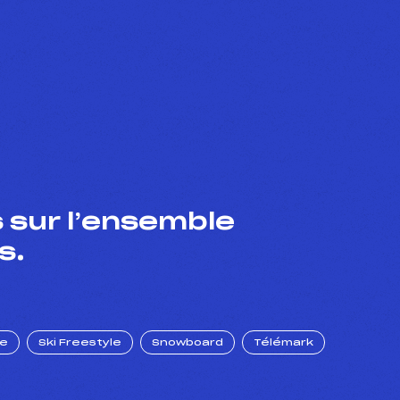
 sur l’ensemble
s.
ue
Ski Freestyle
Snowboard
Télémark