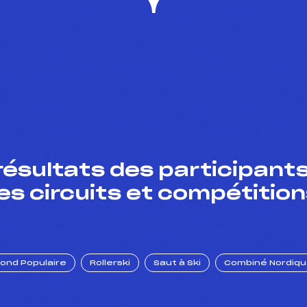
résultats des participants
es circuits et compétition
Fond Populaire
Rollerski
Saut à Ski
Combiné Nordiq