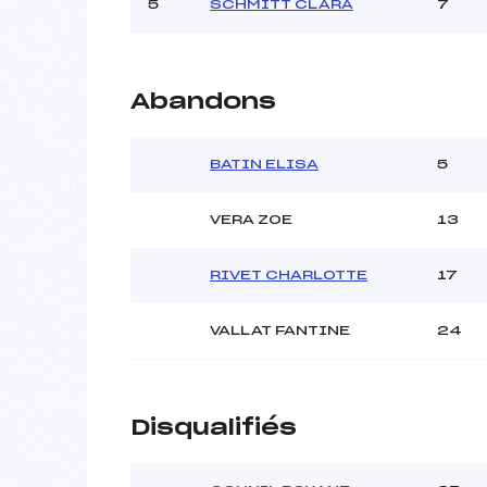
5
SCHMITT CLARA
7
Ouvreurs C :
Ouvreurs D :
Ouvreurs E :
Météo :
Abandons
Neige :
BATIN ELISA
5
Pénalité appliquée :
VERA ZOE
13
Catégorie :
RIVET CHARLOTTE
17
VALLAT FANTINE
24
Disqualifiés