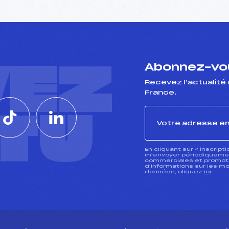
VEZ
Abonnez-vou
Recevez l’actualité 
France.
CTU
En cliquant sur « inscript
m’envoyer périodiquement
commerciales et promotio
d’informations sur les mo
données, cliquez
ici