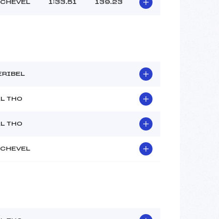
CHEVEL
1:33.51
139.23
–
–
–
 :
1°C
 :
2°C
ERIBEL
AL THO
AL THO
CHEVEL