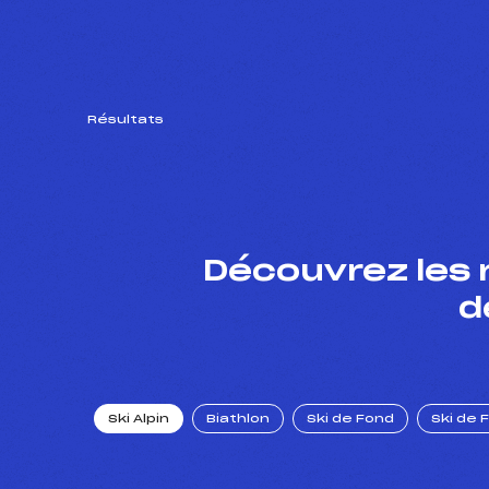
Résultats
Découvrez les 
d
Ski Alpin
Biathlon
Ski de Fond
Ski de 