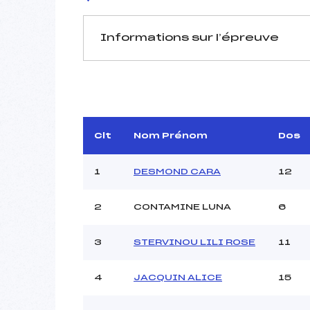
Informations sur l’épreuve
JURY DE COMPÉTITION
Délégué Technique :
Arbitre :
Assistant :
Clt
Nom Prénom
Dos
Dir. Epreuve :
B
1
DESMOND CARA
12
2
CONTAMINE LUNA
6
MANCHE 1
3
STERVINOU LILI ROSE
11
Nombre de portes :
Heure de départ :
4
JACQUIN ALICE
15
Traceur :
ROUST
Ouvreurs A :
Ouvreurs B :