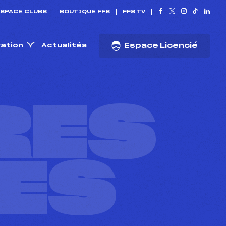
SPACE CLUBS
BOUTIQUE FFS
FFS TV
ration
Actualités
Espace Licencié
RES
ES