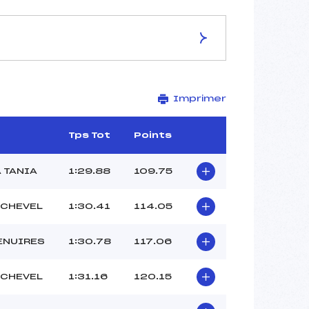
ES DE LA PISTE
Imprimer
STADE DE SLALOM DU BOUC
BLANC
1840
Tps Tot
Points
1690
150
 TANIA
1:29.88
109.75
3010/03/13
CHEVEL
1:30.41
114.05
ENUIRES
1:30.78
117.06
51
12H
CHEVEL
1:31.16
120.15
IZARD LLORENC (SA)
CHEDAL JULIE (SA)
TATOUD MAO (SA)