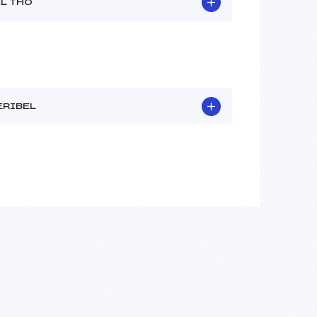
AL THO
ERIBEL