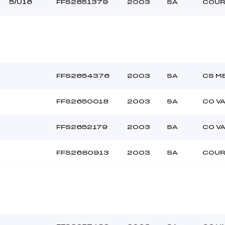
5/U16
FFS2651379
2003
SA
COUR
–
Ouvreurs C :
–
Ouvreurs D :
–
Ouvreurs E :
beau
Température départ
blanche et dure
Température arrivée
FFS2654376
2003
SA
CS M
109.7500
FFS2650018
2003
SA
CO V
U16
FFS2652179
2003
SA
CO V
FFS2680913
2003
SA
COUR