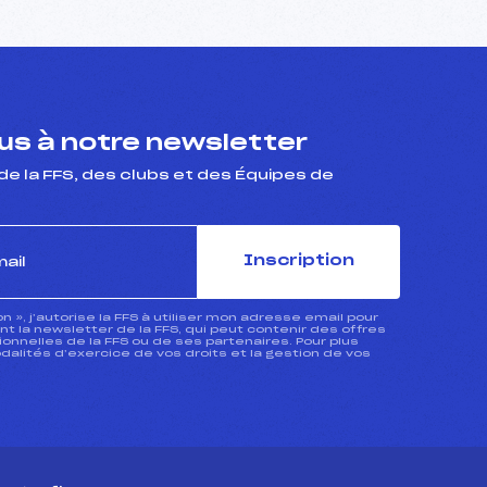
s à notre newsletter
de la FFS, des clubs et des Équipes de
Inscription
ion », j’autorise la FFS à utiliser mon adresse email pour
 la newsletter de la FFS, qui peut contenir des offres
nnelles de la FFS ou de ses partenaires. Pour plus
dalités d’exercice de vos droits et la gestion de vos