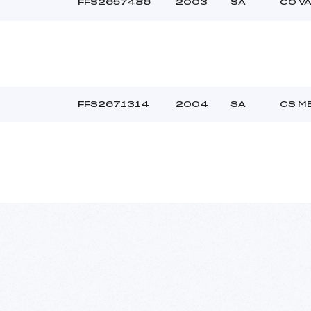
FFS2657486
2003
SA
CO V
FFS2671314
2004
SA
CS M