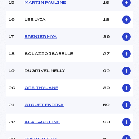
15
MARTIN PAULINE
19
Pénalité appliquée :
218.8800
16
LEE LYIA
18
Catégorie :
U12
17
BRENIER MYA
36
18
SOLAZZO ISABELLE
27
19
DUGRIVEL NELLY
92
20
ORS THYLANE
89
21
GIGUET ENRIKA
59
22
ALA FAUSTINE
90