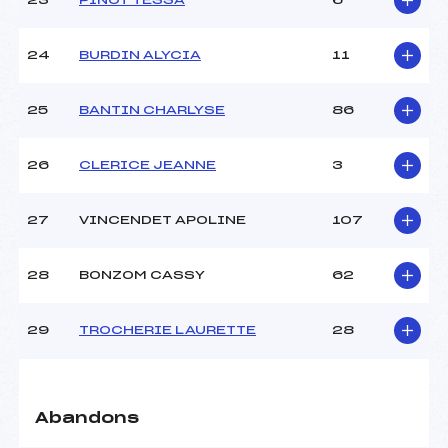
23
PINOT TESSA
6
24
BURDIN ALYCIA
11
25
BANTIN CHARLYSE
86
26
CLERICE JEANNE
3
27
VINCENDET APOLINE
107
28
BONZOM CASSY
62
29
TROCHERIE LAURETTE
28
Abandons