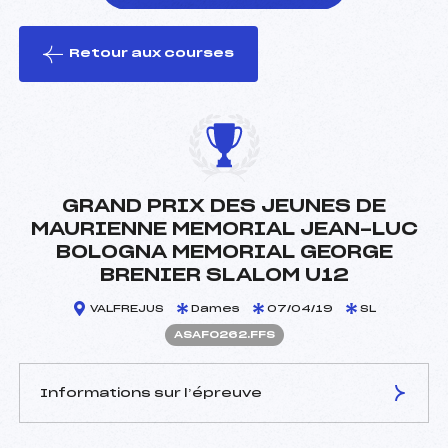
Retour aux courses
foi(s) le ski
GRAND PRIX DES JEUNES DE
MAURIENNE MEMORIAL JEAN-LUC
BOLOGNA MEMORIAL GEORGE
BRENIER SLALOM U12
VALFREJUS
Dames
07/04/19
SL
ASAF0262.FFS
Informations sur l’épreuve
JURY DE COMPÉTITION