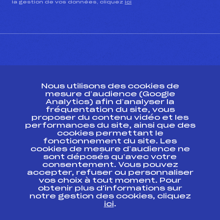
la gestion de vos données, cliquez
ici
CONTACT
Nous utilisons des cookies de
ESPACE PRESSE
mesure d’audience (Google
Analytics) afin d’analyser la
fréquentation du site, vous
Ressources
proposer du contenu vidéo et les
performances du site, ainsi que des
Pass’Neige
cookies permettant le
Projet sportif fédéral
fonctionnement du site. Les
cookies de mesure d’audience ne
Projet de performance fédéral
sont déposés qu’avec votre
Antidopage
consentement. Vous pouvez
Pôle Développement, Formation, Suivi
accepter, refuser ou personnaliser
Scientifique
vos choix à tout moment. Pour
Listes ministérielles
obtenir plus d'informations sur
notre gestion des cookies, cliquez
Pôle vie de l’athlète
ici
.
Enseignement professionnel
Informatique et chronométrage