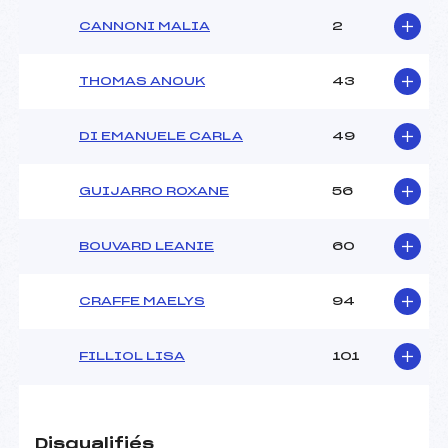
CANNONI MALIA
2
THOMAS ANOUK
43
DI EMANUELE CARLA
49
GUIJARRO ROXANE
56
BOUVARD LEANIE
60
CRAFFE MAELYS
94
FILLIOL LISA
101
Disqualifiés