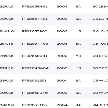
22/U16
FFS2659441
2003
SA
SC LES
23/U16
FFS2654491
2003
SA
CS LA 
24/U16
FFS2655960
2003
MB
S.C. CH
25/U16
FFS2654463
2003
SA
CS TOU
26/U16
FFS2658041
2003
MB
SC ST G
27/U16
FFS2643404
2003
MB
SC ST G
28/U16
FFS2661251
2004
SA
CS VAL 
29/U16
FFS2652946
2003
SA
SC VAL
30/U16
FFS2657125
2004
SA
VAL D’I