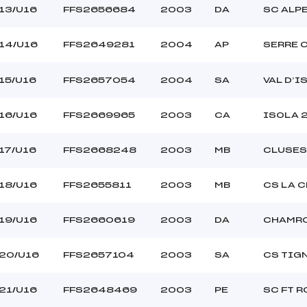
13/U16
FFS2656684
2003
DA
SC ALP
14/U16
FFS2649281
2004
AP
SERRE 
15/U16
FFS2657054
2004
SA
VAL D’I
16/U16
FFS2669965
2003
CA
ISOLA 
17/U16
FFS2668248
2003
MB
CLUSES
18/U16
FFS2655811
2003
MB
CS LA 
19/U16
FFS2660619
2003
DA
CHAMRO
20/U16
FFS2657104
2003
SA
CS TIG
21/U16
FFS2648469
2003
PE
SC FT 