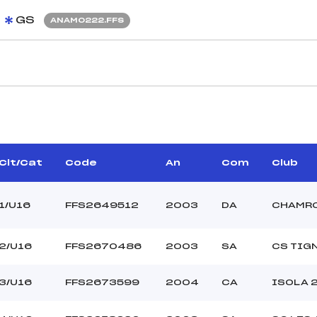
GS
ANAM0222.FFS
CARACTÉRISTIQU
BURDET ROBERT (SA)
Piste :
TISSOT SAMUEL (MB)
Altitude départ :
–
Altitude arrivée :
Clt/Cat
Code
An
Com
Club
RUAU GWENAEL (MB)
Dénivelé :
Homologation :
1/U16
FFS2649512
2003
DA
CHAMRO
MANCHE 2
2/U16
FFS2670486
2003
SA
CS TIG
50
Nombre de portes :
9H15
Heure de départ :
3/U16
FFS2673599
2004
CA
ISOLA 
BURNET FABIEN (MB)
Traceur :
CELLE ELEONORE (MB)
Ouvreurs A :