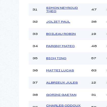
SIMON NEYROUD
31
47
THEO
32
JOLIET PAUL
36
33
BOILEAU ROBIN
19
34
PARGNY MATEO
46
35
BICH TINO
57
36
MATTEI LUCAS
63
37
ALBRIEUX JULES
12
38
GORINI GAETAN
31
CHARLES ODDOUX