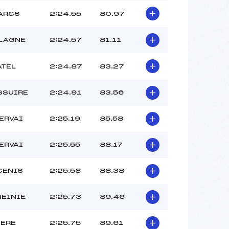
 ARCS
2:24.55
80.97
PLAGNE
2:24.57
81.11
ATEL
2:24.87
83.27
SSUIRE
2:24.91
83.56
ERVAI
2:25.19
85.58
ERVAI
2:25.55
88.17
CENIS
2:25.58
88.38
MEINIE
2:25.73
89.46
SERE
2:25.75
89.61