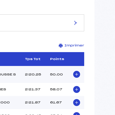
ES DE LA PISTE
Imprimer
CROIX DU RADAZ
2015
1680
Tps Tot
Points
335
2448/08/09
USSE S
2:20.25
50.00
NES
2:21.37
58.07
52
11H40
2000
2:21.87
61.67
CHAMPIOT ROBIN (AP)
VAUCELLE ELEONORE (MB)