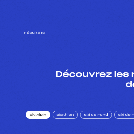
Résultats
Découvrez les 
d
Ski Alpin
Biathlon
Ski de Fond
Ski de 