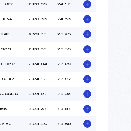
E HUEZ
2:23.60
74.12
CHEVAL
2:23.66
74.56
SERE
2:23.75
75.20
2000
2:23.93
76.50
 COMPE
2:24.04
77.29
CLUSAZ
2:24.12
77.87
USSE S
2:24.27
78.95
NES
2:24.37
79.67
ROMEU
2:24.40
79.89