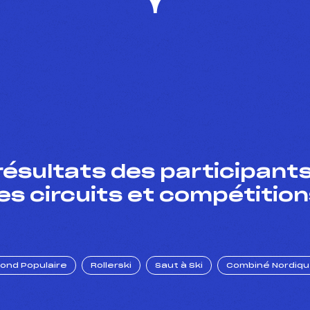
résultats des participants
es circuits et compétition
Fond Populaire
Rollerski
Saut à Ski
Combiné Nordiq