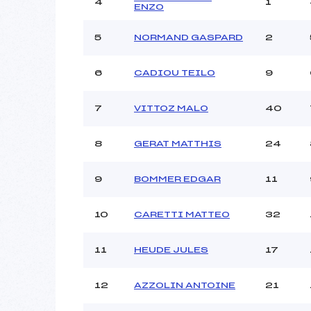
4
1
ENZO
Ouvreurs B :
Ouvreurs C :
CORNA
5
NORMAND GASPARD
2
Ouvreurs D :
COLLOMB 
Ouvreurs E :
Météo :
6
CADIOU TEILO
9
Neige :
7
VITTOZ MALO
40
Pénalité appliquée :
8
GERAT MATTHIS
24
Catégorie :
9
BOMMER EDGAR
11
10
CARETTI MATTEO
32
11
HEUDE JULES
17
12
AZZOLIN ANTOINE
21