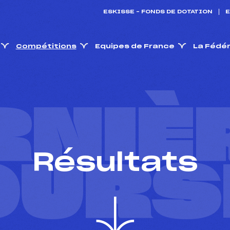
ESKISSE – FONDS DE DOTATION
E
Compétitions
Equipes de France
La Fédé
RNIÈ
Résultats
OURS