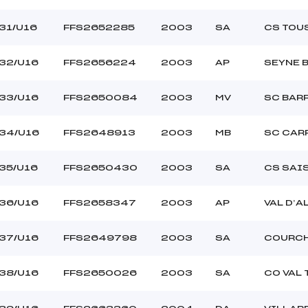
31/U16
FFS2652285
2003
SA
CS TOU
32/U16
FFS2656224
2003
AP
SEYNE 
33/U16
FFS2650084
2003
MV
SC BAR
34/U16
FFS2648913
2003
MB
SC CAR
35/U16
FFS2650430
2003
SA
CS SAI
36/U16
FFS2658347
2003
AP
VAL D’A
37/U16
FFS2649798
2003
SA
COURC
38/U16
FFS2650026
2003
SA
CO VAL 