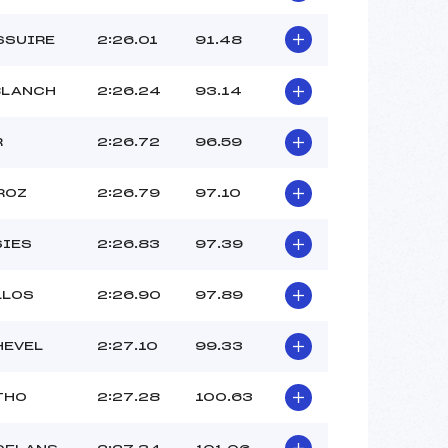
SSUIRE
2:26.01
91.48
BLANCH
2:26.24
93.14
R
2:26.72
96.59
ROZ
2:26.79
97.10
SIES
2:26.83
97.39
LLOS
2:26.90
97.89
HEVEL
2:27.10
99.33
THO
2:27.28
100.63