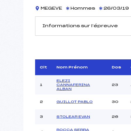
MEGEVE
Hommes
26/03/19
Informations sur l’épreuve
JURY DE COMPÉTITION
Délégué Technique :
Arbitre :
Assistant :
Clt
Nom Prénom
Dos
Dir. Epreuve :
ELEZI
1
CANNAFERINA
23
ALBAN
MANCHE 1
2
GUILLOT PABLO
30
Nombre de portes :
Heure de départ :
3
STOLEAR EVAN
26
Traceur :
Ouvreurs A :
VAU
ROCCA SERRA