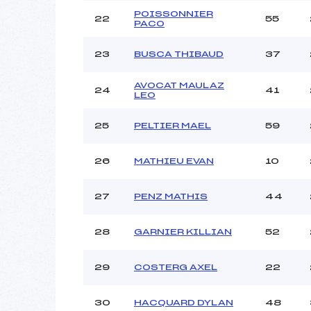
POISSONNIER
22
55
PACO
23
BUSCA THIBAUD
37
AVOCAT MAULAZ
24
41
LEO
25
PELTIER MAEL
59
26
MATHIEU EVAN
10
27
PENZ MATHIS
44
28
GARNIER KILLIAN
52
29
COSTERG AXEL
22
30
HACQUARD DYLAN
48