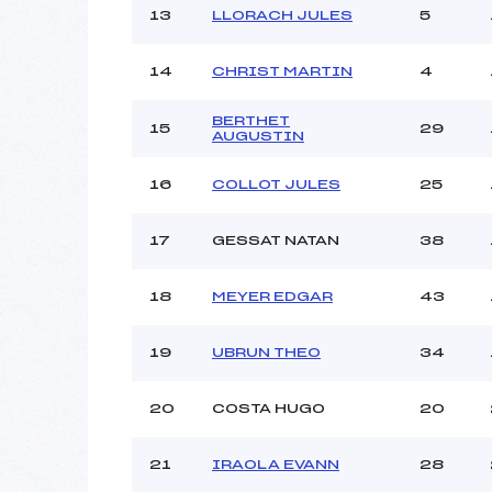
13
LLORACH JULES
5
14
CHRIST MARTIN
4
BERTHET
15
29
AUGUSTIN
16
COLLOT JULES
25
17
GESSAT NATAN
38
18
MEYER EDGAR
43
19
UBRUN THEO
34
20
COSTA HUGO
20
21
IRAOLA EVANN
28