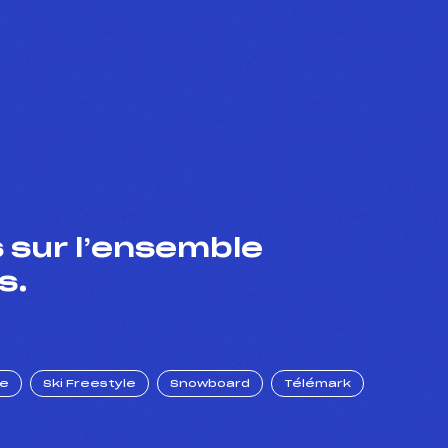
 sur l’ensemble
s.
ue
Ski Freestyle
Snowboard
Télémark