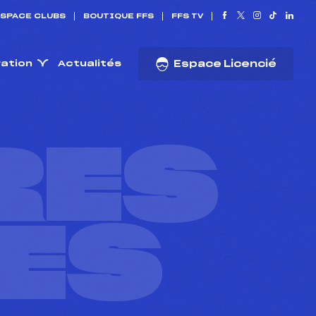
SPACE CLUBS
BOUTIQUE FFS
FFS TV
ration
Actualités
Espace Licencié
RES
ES