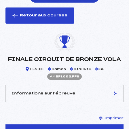
Retour aux courses
foi(s) le ski
FINALE CIRCUIT DE BRONZE VOLA
FLAINE
Dames
31/03/19
SL
AMBF1692.FFS
Informations sur l’épreuve
JURY DE COMPÉTITION
Imprimer
Délégué Technique :
ALLAMAND CHRISTIAN
(MB)