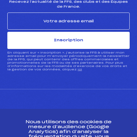
Recevez l’actualité de la FFS, des clubs et des Équipes
de France.
Inscription
En cliquant sur « inscription », j’autorise la FFS à utiliser mon
adresse email pour m’envoyer périodiquement la newsletter
de la FFS, qui peut contenir des offres commerciales et
promotionnelles de la FFS ou de ses partenaires. Pour plus
d’informations sur les modalités d’exercice de vos droits et
la gestion de vos données, cliquez
ici
CONTACT
Nous utilisons des cookies de
ESPACE PRESSE
mesure d’audience (Google
Analytics) afin d’analyser la
fréquentation du site, vous