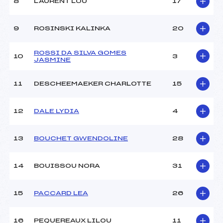
8
LAURENT LOU
17
Ouvreurs C :
–
Ouvreurs D :
–
Ouvreurs E :
–
9
ROSINSKI KALINKA
20
Météo :
BEAU
Neige :
DURE
ROSSI DA SILVA GOMES
10
3
JASMINE
MANCHE 2
11
DESCHEEMAEKER CHARLOTTE
15
Nombre de portes :
45
Heure de départ :
12h00
12
DALE LYDIA
4
Traceur :
VELEZ ROMAIN (MB)
Ouvreurs A :
CDS ()
13
BOUCHET GWENDOLINE
28
Ouvreurs B :
CDS ()
Ouvreurs C :
–
Ouvreurs D :
–
14
BOUISSOU NORA
31
Ouvreurs E :
–
Température départ :
-2
15
PACCARD LEA
26
Température arrivée :
-1
16
PEQUEREAUX LILOU
11