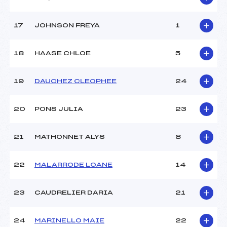
Pénalité appliquée :
171.2200
Catégorie :
U14
17
JOHNSON FREYA
1
18
HAASE CHLOE
5
19
DAUCHEZ CLEOPHEE
24
20
PONS JULIA
23
21
MATHONNET ALYS
8
22
MALARRODE LOANE
14
23
CAUDRELIER DARIA
21
24
MARINELLO MAIE
22