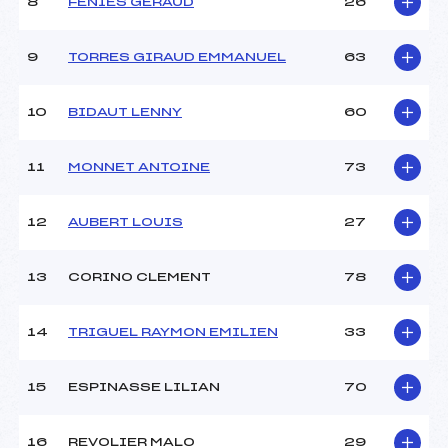
8
FENIES GERAUD
26
Ouvreurs C :
BOUSQUET MAX (AU)
Ouvreurs D :
–
Ouvreurs E :
–
9
TORRES GIRAUD EMMANUEL
63
Météo :
BEAU
Neige :
DURE
10
BIDAUT LENNY
60
MANCHE 2
11
MONNET ANTOINE
73
Nombre de portes :
21
Heure de départ :
10H54
12
AUBERT LOUIS
27
Traceur :
PRIVAT RICHARD (AU)
Ouvreurs A :
MOULIN LOUISE (AU)
13
CORINO CLEMENT
78
Ouvreurs B :
COHADON MANON (AU)
Ouvreurs C :
–
Ouvreurs D :
–
14
TRIGUEL RAYMON EMILIEN
33
Ouvreurs E :
–
Température départ :
2
15
ESPINASSE LILIAN
70
Température arrivée :
2
16
REVOLIER MALO
29