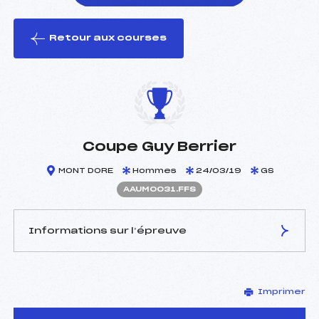
Retour aux courses
foi(s) le ski
Coupe Guy Berrier
MONT DORE
Hommes
24/03/19
GS
AAUM0031.FFS
Informations sur l’épreuve
JURY DE COMPÉTITION
Imprimer
Délégué Technique :
DUBIEN LAURENT (AU)
Arbitre :
BELMONT JEAN JACQUES