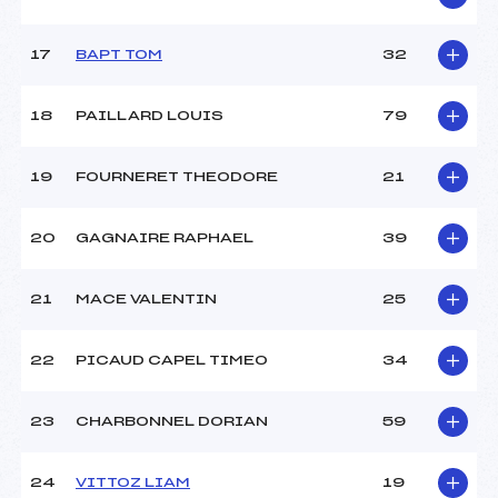
Pénalité appliquée :
218.2300
Catégorie :
U12+U14
17
BAPT TOM
32
18
PAILLARD LOUIS
79
19
FOURNERET THEODORE
21
20
GAGNAIRE RAPHAEL
39
21
MACE VALENTIN
25
22
PICAUD CAPEL TIMEO
34
23
CHARBONNEL DORIAN
59
24
VITTOZ LIAM
19