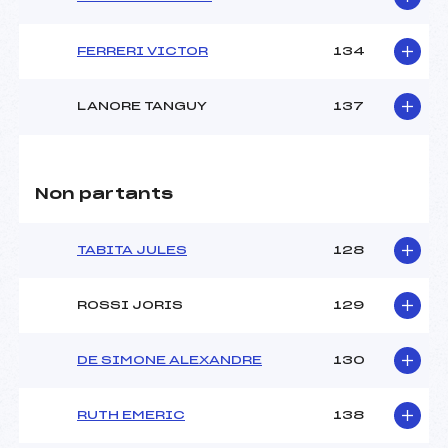
Pénalité appliquée :
72.3500
Catégorie :
U18->U30
FERRERI VICTOR
134
LANORE TANGUY
137
Non partants
TABITA JULES
128
ROSSI JORIS
129
DE SIMONE ALEXANDRE
130
RUTH EMERIC
138