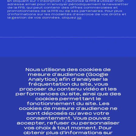
En cliquant sur « inscription », j’autorise la FFS à utiliser mon
adresse email pour m’envoyer périodiquement la newsletter
de la FFS, qui peut contenir des offres commerciales et
promotionnelles de la FFS ou de ses partenaires. Pour plus
d’informations sur les modalités d’exercice de vos droits et
la gestion de vos données, cliquez
ici
CONTACT
Nous utilisons des cookies de
ESPACE PRESSE
mesure d’audience (Google
Analytics) afin d’analyser la
fréquentation du site, vous
Ressources
proposer du contenu vidéo et les
performances du site, ainsi que des
Pass’Neige
cookies permettant le
Projet sportif fédéral
fonctionnement du site. Les
cookies de mesure d’audience ne
Projet de performance fédéral
sont déposés qu’avec votre
Antidopage
consentement. Vous pouvez
Pôle Développement, Formation, Suivi
accepter, refuser ou personnaliser
Scientifique
vos choix à tout moment. Pour
Listes ministérielles
obtenir plus d'informations sur