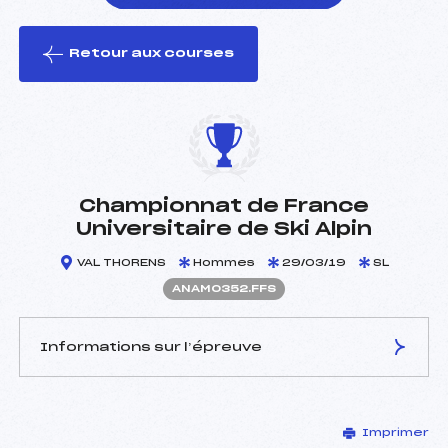
Retour aux courses
foi(s) le ski
Championnat de France
Universitaire de Ski Alpin
VAL THORENS
Hommes
29/03/19
SL
ANAM0352.FFS
Informations sur l’épreuve
JURY DE COMPÉTITION
Imprimer
Délégué Technique :
LE QUELLEC LOIC (SA)