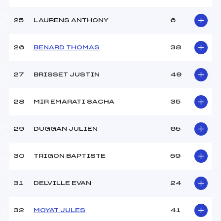
25
LAURENS ANTHONY
6
26
BENARD THOMAS
38
27
BRISSET JUSTIN
49
28
MIR EMARATI SACHA
35
29
DUGGAN JULIEN
65
30
TRIGON BAPTISTE
59
31
DELVILLE EVAN
24
32
MOYAT JULES
41