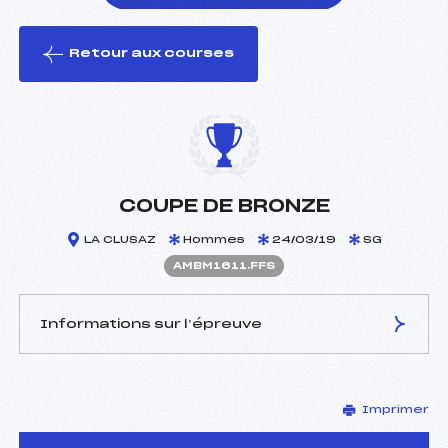
Retour aux courses
foi(s) le ski
COUPE DE BRONZE
LA CLUSAZ
Hommes
24/03/19
SG
AMBM1611.FFS
Informations sur l’épreuve
JURY DE COMPÉTITION
Imprimer
Délégué Technique :
ANGUENOT LIONEL (MB)
Arbitre :
GARIN ALEXIS (MB)