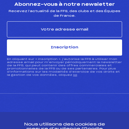
Abonnez-vous à notre newsletter
Recevez l’actualité de la FFS, des clubs et des Équipes
de France.
Inscription
En cliquant sur « inscription », j’autorise la FFS à utiliser mon
adresse email pour m’envoyer périodiquement la newsletter
de la FFS, qui peut contenir des offres commerciales et
promotionnelles de la FFS ou de ses partenaires. Pour plus
d’informations sur les modalités d’exercice de vos droits et
la gestion de vos données, cliquez
ici
CONTACT
Nous utilisons des cookies de
ESPACE PRESSE