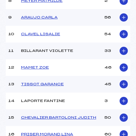
8
MEYER MATHILDE
2
Ouvreurs C :
VIDAL PAUL (MB)
Ouvreurs D :
MARIE ARSENE (MB)
Ouvreurs E :
–
9
ARAUJO CARLA
56
Météo :
BEAU
Neige :
DURE
10
CLAVEL LISALIE
54
MANCHE 2
11
BILLARANT VIOLETTE
33
Nombre de portes :
–
Heure de départ :
–
12
MAMET ZOE
46
Traceur :
–
Ouvreurs A :
–
13
TISSOT GARANCE
45
Ouvreurs B :
–
Ouvreurs C :
–
Ouvreurs D :
–
14
LAPORTE FANTINE
3
Ouvreurs E :
–
Température départ :
6
15
CHEVALIER BARTOLONI JUDITH
50
Température arrivée :
7
16
PRISER MORAND LINA
60