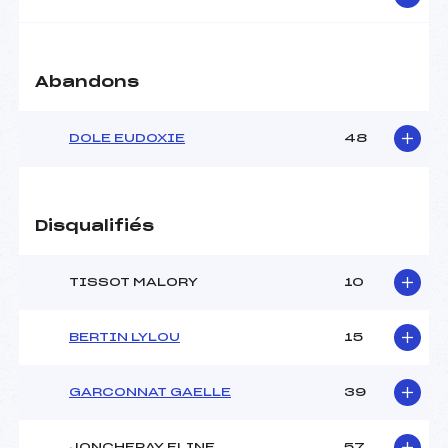
Pénalité appliquée :
216.7900
Catégorie :
U12
Abandons
DOLE EUDOXIE
48
Disqualifiés
TISSOT MALORY
10
BERTIN LYLOU
15
GARCONNAT GAELLE
39
JONCHERAY ELINE
57