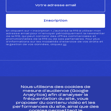
Inscription
En cliquant sur « inscription », j’autorise la FFS à utiliser mon
adresse email pour m’envoyer périodiquement la newsletter
de la FFS, qui peut contenir des offres commerciales et
promotionnelles de la FFS ou de ses partenaires. Pour plus
d’informations sur les modalités d’exercice de vos droits et
la gestion de vos données, cliquez
ici
CONTACT
Nous utilisons des cookies de
ESPACE PRESSE
mesure d’audience (Google
Analytics) afin d’analyser la
fréquentation du site, vous
Ressources
proposer du contenu vidéo et les
performances du site, ainsi que des
Pass’Neige
cookies permettant le