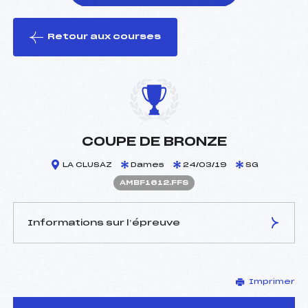
Retour aux courses
foi(s) le ski
COUPE DE BRONZE
LA CLUSAZ
Dames
24/03/19
SG
AMBF1612.FFS
Informations sur l’épreuve
JURY DE COMPÉTITION
Imprimer
Délégué Technique :
ANGUENOT LIONEL (MB)
Arbitre :
GARIN ALEXIS (MB)