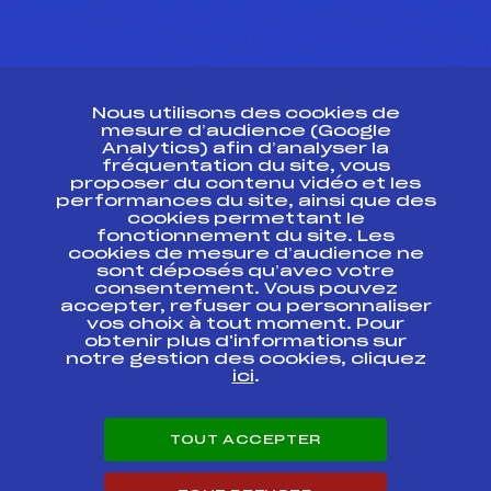
CONTACT
Nous utilisons des cookies de
ESPACE PRESSE
mesure d’audience (Google
Analytics) afin d’analyser la
fréquentation du site, vous
Ressources
proposer du contenu vidéo et les
performances du site, ainsi que des
Pass’Neige
cookies permettant le
Projet sportif fédéral
fonctionnement du site. Les
cookies de mesure d’audience ne
Projet de performance fédéral
sont déposés qu’avec votre
Antidopage
consentement. Vous pouvez
Pôle Développement, Formation, Suivi
accepter, refuser ou personnaliser
Scientifique
vos choix à tout moment. Pour
Listes ministérielles
obtenir plus d'informations sur
notre gestion des cookies, cliquez
Pôle vie de l’athlète
ici
.
Enseignement professionnel
Informatique et chronométrage
Circuits
TOUT ACCEPTER
Carrières
Développement des habiletés mentales