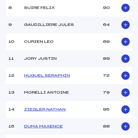
Ouvreurs A :
A ()
Ouvreurs B :
–
8
SUIRE FELIX
90
Ouvreurs C :
–
Ouvreurs D :
–
9
GAUDILLIERE JULES
64
Ouvreurs E :
–
Météo :
ensoleille
10
CURIEN LEO
69
Neige :
de printemps
11
JORY JUSTIN
89
MANCHE 2
Nombre de portes :
30
12
HUGUEL SERAPHIN
72
Heure de départ :
11h40
Traceur :
MANGEL STEPHANE (MV)
13
MORELLI ANTOINE
79
Ouvreurs A :
A ()
Ouvreurs B :
–
Ouvreurs C :
–
14
ZIEGLER NATHAN
95
Ouvreurs D :
–
Ouvreurs E :
–
15
DUMA MAXENCE
88
Température départ :
4
Température arrivée :
6