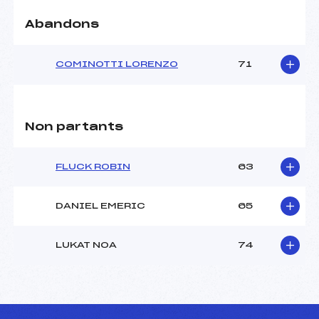
Abandons
COMINOTTI LORENZO
71
Non partants
FLUCK ROBIN
63
DANIEL EMERIC
65
LUKAT NOA
74