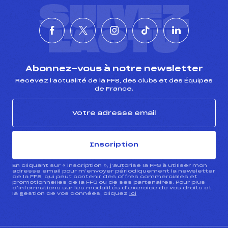
SUIVEZ
L'ACTU
Abonnez-vous à notre newsletter
Recevez l’actualité de la FFS, des clubs et des Équipes
de France.
Inscription
En cliquant sur « inscription », j’autorise la FFS à utiliser mon
adresse email pour m’envoyer périodiquement la newsletter
de la FFS, qui peut contenir des offres commerciales et
promotionnelles de la FFS ou de ses partenaires. Pour plus
d’informations sur les modalités d’exercice de vos droits et
la gestion de vos données, cliquez
ici