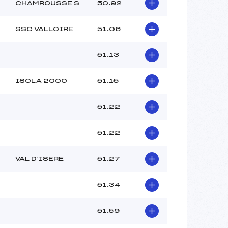
–
CHAMROUSSE S
50.92
–
–
SSC VALLOIRE
51.06
 :
–
 :
–
51.13
ISOLA 2000
51.15
51.22
51.22
VAL D’ISERE
51.27
51.34
51.59