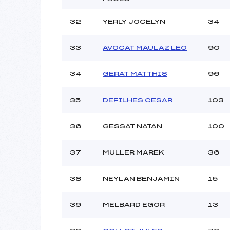
32
YERLY JOCELYN
34
33
AVOCAT MAULAZ LEO
90
34
GERAT MATTHIS
96
35
DEFILHES CESAR
103
36
GESSAT NATAN
100
37
MULLER MAREK
36
38
NEYLAN BENJAMIN
15
39
MELBARD EGOR
13