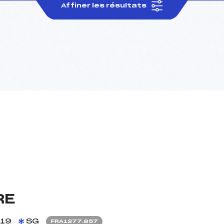
Affiner les résultats
RE
19
SG
FRA1277.857