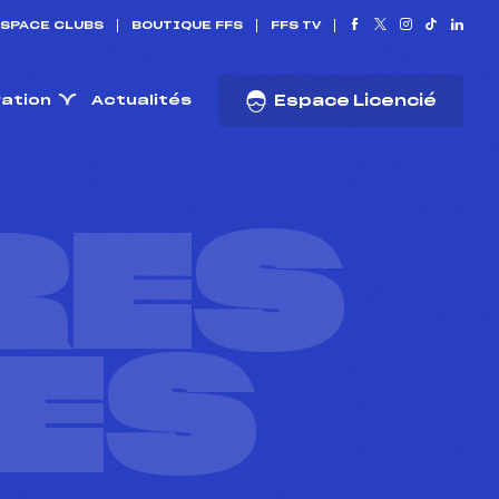
SPACE CLUBS
BOUTIQUE FFS
FFS TV
ration
Actualités
Espace Licencié
RES
ES