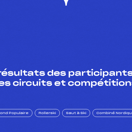
résultats des participants
es circuits et compétition
Fond Populaire
Rollerski
Saut à Ski
Combiné Nordiq