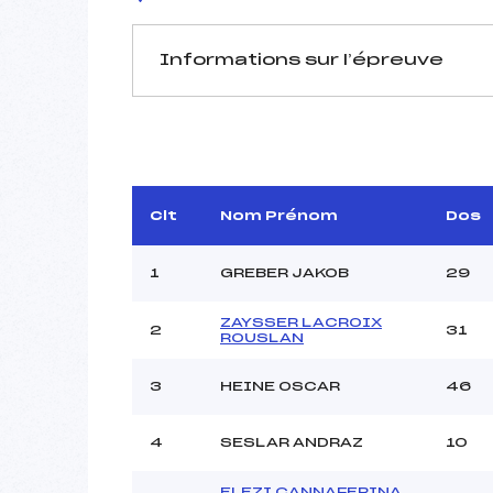
Informations sur l’épreuve
JURY DE COMPÉTITION
Délégué Technique :
Arbitre :
Assistant :
Clt
Nom Prénom
Dos
Dir. Epreuve :
1
GREBER JAKOB
29
ZAYSSER LACROIX
2
31
MANCHE 1
ROUSLAN
Nombre de portes :
3
HEINE OSCAR
46
Heure de départ :
Traceur :
4
SESLAR ANDRAZ
10
Ouvreurs A :
Ouvreurs B :
ELEZI CANNAFERINA