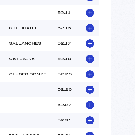
52.11
S.C. CHATEL
52.15
SALLANCHES
52.17
CS FLAINE
52.19
CLUSES COMPE
52.20
52.26
52.27
52.31