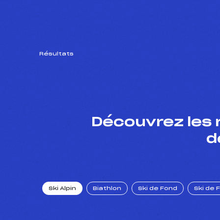
Résultats
Découvrez les 
d
Ski Alpin
Biathlon
Ski de Fond
Ski de 