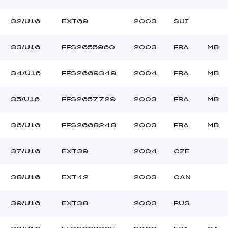
32/U16
EXT69
2003
SUI
33/U16
FFS2655960
2003
FRA
MB
34/U16
FFS2669349
2004
FRA
MB
35/U16
FFS2657729
2003
FRA
MB
36/U16
FFS2668248
2003
FRA
MB
37/U16
EXT39
2004
CZE
38/U16
EXT42
2003
CAN
39/U16
EXT38
2003
RUS