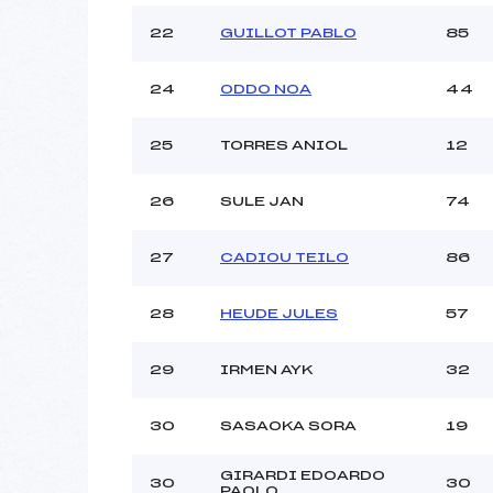
22
GUILLOT PABLO
85
24
ODDO NOA
44
25
TORRES ANIOL
12
26
SULE JAN
74
27
CADIOU TEILO
86
28
HEUDE JULES
57
29
IRMEN AYK
32
30
SASAOKA SORA
19
GIRARDI EDOARDO
30
30
PAOLO