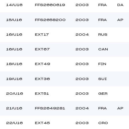
14/U16
FFS2660619
2003
FRA
DA
15/U16
FFS2658200
2003
FRA
AP
16/U16
EXT17
2004
RUS
16/U16
EXT67
2003
CAN
18/U16
EXT49
2003
FIN
19/U16
EXT36
2003
SUI
20/U16
EXT51
2003
GER
21/U16
FFS2649281
2004
FRA
AP
22/U16
EXT45
2003
CRO