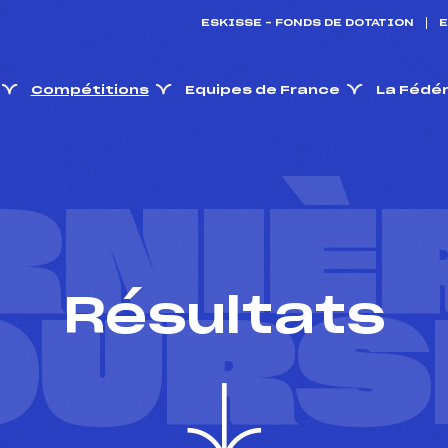
ESKISSE – FONDS DE DOTATION
E
Compétitions
Equipes de France
La Fédé
RNIÈ
Résultats
OURS