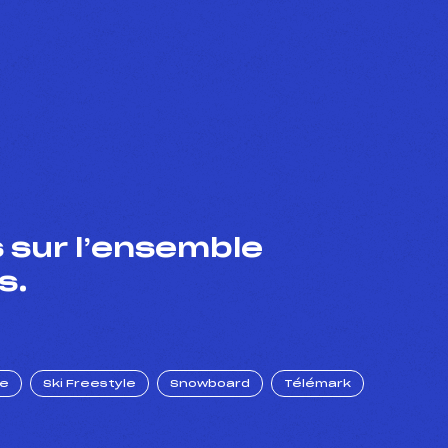
 sur l’ensemble
s.
ue
Ski Freestyle
Snowboard
Télémark