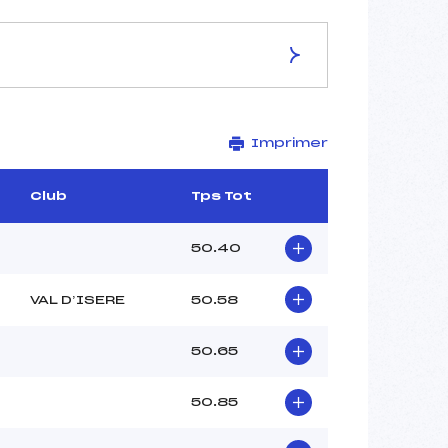
ES DE LA PISTE
Imprimer
–
2683
2420
Club
Tps Tot
263
–
50.40
VAL D’ISERE
50.58
–
50.65
–
–
50.85
–
–