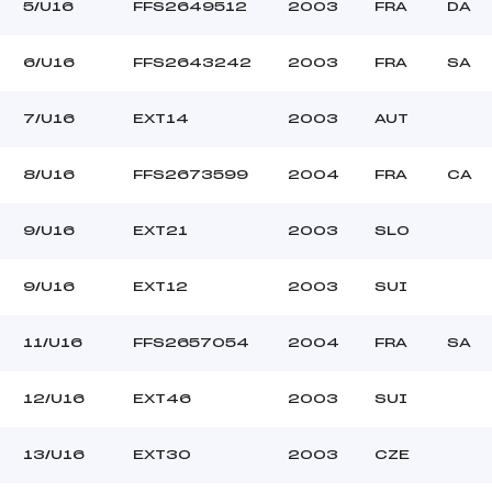
–
Ouvreurs C :
5/U16
FFS2649512
2003
FRA
DA
–
Ouvreurs D :
–
Ouvreurs E :
6/U16
FFS2643242
2003
FRA
SA
–
Température départ
–
Température arrivée
7/U16
EXT14
2003
AUT
8/U16
FFS2673599
2004
FRA
CA
–
U16
9/U16
EXT21
2003
SLO
9/U16
EXT12
2003
SUI
11/U16
FFS2657054
2004
FRA
SA
12/U16
EXT46
2003
SUI
13/U16
EXT30
2003
CZE