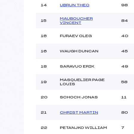
14
UBRUN THEO
98
MAUBOUCHER
15
84
VINCENT
16
FURAEV OLEG
40
16
WAUGH DUNCAN
45
18
SARAVUO ERIK
49
MASQUELIER PAGE
19
58
LOUIS
20
SCHOCH JONAS
11
21
CHRIST MARTIN
80
22
PETANJKO WILLIAM
7