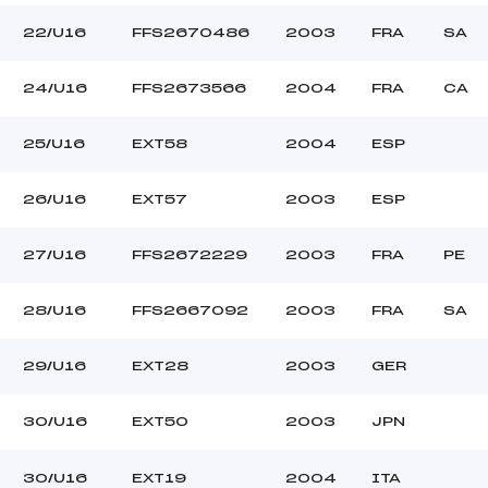
22/U16
FFS2670486
2003
FRA
SA
24/U16
FFS2673566
2004
FRA
CA
25/U16
EXT58
2004
ESP
26/U16
EXT57
2003
ESP
27/U16
FFS2672229
2003
FRA
PE
28/U16
FFS2667092
2003
FRA
SA
29/U16
EXT28
2003
GER
30/U16
EXT50
2003
JPN
30/U16
EXT19
2004
ITA