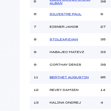
Ouvreurs C :
5
38
ALBAN
Ouvreurs D :
Ouvreurs E :
6
SILVESTRE PAUL
9
Météo :
Neige :
7
EISNER JAKOB
27
8
STOLEAR EVAN
35
Pénalité appliquée :
Catégorie :
9
HABAJEC MATEVZ
33
9
CORTHAY DENIS
39
11
BERTHET AUGUSTIN
95
12
REVEY DAMIEN
14
13
KALINA ONDREJ
4