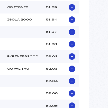
CS TIGNES
51.89
ISOLA 2000
51.94
51.97
51.98
PYRENEES2000
52.02
CO VAL THO
52.03
52.04
52.06
52.06