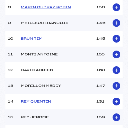
Ouvreurs B :
CLUB ()
8
MARIN CUDRAZ ROBIN
150
Ouvreurs C :
CLUB ()
Ouvreurs D :
–
Ouvreurs E :
–
9
MEILLEUR FRANCOIS
146
Météo :
BEAU
Neige :
DURE
10
BRUN TIM
145
MANCHE 2
11
MONTI ANTOINE
155
Nombre de portes :
–
Heure de départ :
–
12
DAVID ADRIEN
163
Traceur :
–
Ouvreurs A :
–
13
MORILLON MEDDY
147
Ouvreurs B :
–
Ouvreurs C :
–
Ouvreurs D :
–
14
REY QUENTIN
131
Ouvreurs E :
–
Température départ :
-1
15
REY JEROME
159
Température arrivée :
-1