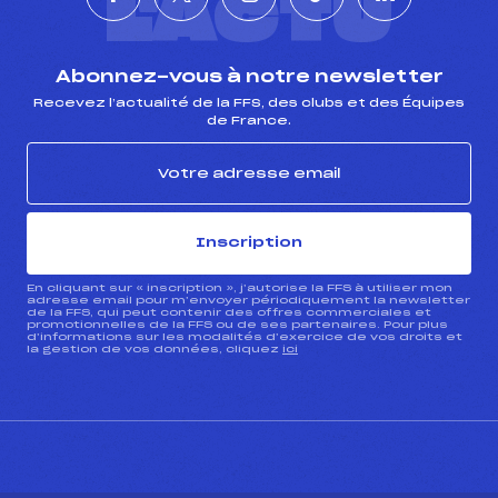
L'ACTU
Abonnez-vous à notre newsletter
Recevez l’actualité de la FFS, des clubs et des Équipes
de France.
Inscription
En cliquant sur « inscription », j’autorise la FFS à utiliser mon
adresse email pour m’envoyer périodiquement la newsletter
de la FFS, qui peut contenir des offres commerciales et
promotionnelles de la FFS ou de ses partenaires. Pour plus
d’informations sur les modalités d’exercice de vos droits et
la gestion de vos données, cliquez
ici