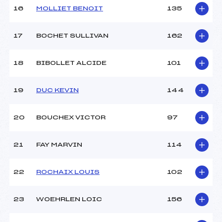
16
MOLLIET BENOIT
135
Pénalité appliquée :
–
Catégorie :
MIC
17
BOCHET SULLIVAN
162
18
BIBOLLET ALCIDE
101
19
DUC KEVIN
144
20
BOUCHEX VICTOR
97
21
FAY MARVIN
114
22
ROCHAIX LOUIS
102
23
WOEHRLEN LOIC
156