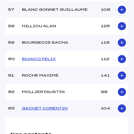
57
BLANC GONNET GUILLAUME
108
58
HILLIOU ALAN
125
59
BOURGEOIS SACHA
116
60
BIANCO FELIX
112
61
ROCHE MAXIME
141
62
MOLLIER FAUSTIN
98
63
GACHET CORENTIN
104