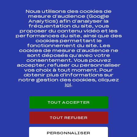
CONTACT
Nous utilisons des cookies de
ESPACE PRESSE
mesure d’audience (Google
Analytics) afin d’analyser la
fréquentation du site, vous
Ressources
proposer du contenu vidéo et les
performances du site, ainsi que des
Pass’Neige
cookies permettant le
Projet sportif fédéral
fonctionnement du site. Les
cookies de mesure d’audience ne
Projet de performance fédéral
sont déposés qu’avec votre
Antidopage
consentement. Vous pouvez
Pôle Développement, Formation, Suivi
accepter, refuser ou personnaliser
Scientifique
vos choix à tout moment. Pour
Listes ministérielles
obtenir plus d'informations sur
notre gestion des cookies, cliquez
Pôle vie de l’athlète
ici
.
Enseignement professionnel
Informatique et chronométrage
Circuits
TOUT ACCEPTER
Carrières
Développement des habiletés mentales
TOUT REFUSER
PERSONNALISER