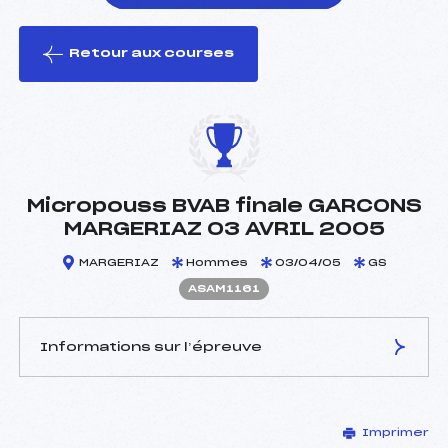
Retour aux courses
foi(s) le ski
Micropouss BVAB finale GARCONS
MARGERIAZ 03 AVRIL 2005
MARGERIAZ
Hommes
03/04/05
GS
ASAM1161
Informations sur l’épreuve
JURY DE COMPÉTITION
Imprimer
Délégué Technique :
DUGIT PINAT ANDRE (SA)