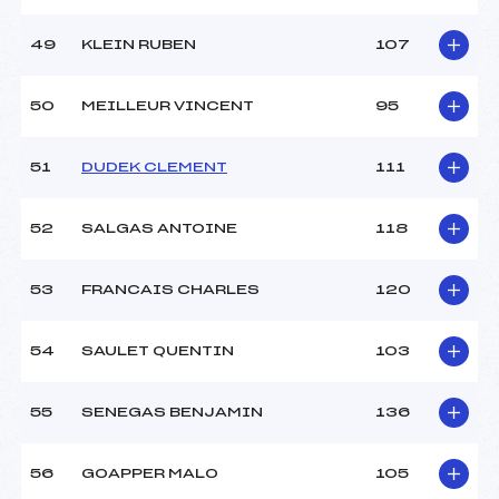
49
KLEIN RUBEN
107
50
MEILLEUR VINCENT
95
51
DUDEK CLEMENT
111
52
SALGAS ANTOINE
118
53
FRANCAIS CHARLES
120
54
SAULET QUENTIN
103
55
SENEGAS BENJAMIN
136
56
GOAPPER MALO
105