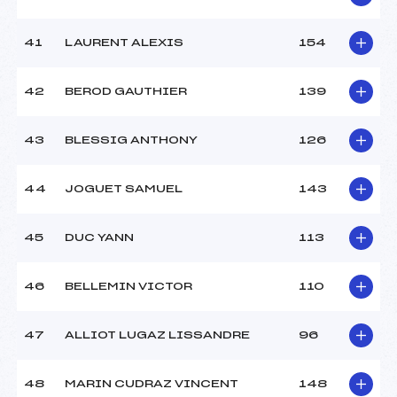
41
LAURENT ALEXIS
154
42
BEROD GAUTHIER
139
43
BLESSIG ANTHONY
126
44
JOGUET SAMUEL
143
45
DUC YANN
113
46
BELLEMIN VICTOR
110
47
ALLIOT LUGAZ LISSANDRE
96
48
MARIN CUDRAZ VINCENT
148