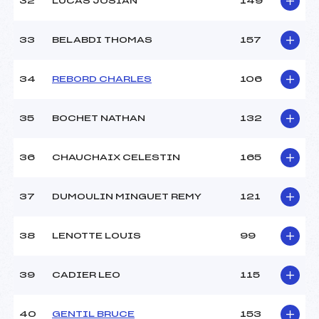
32
LUCAS JOSIAN
149
33
BELABDI THOMAS
157
34
REBORD CHARLES
106
35
BOCHET NATHAN
132
36
CHAUCHAIX CELESTIN
165
37
DUMOULIN MINGUET REMY
121
38
LENOTTE LOUIS
99
39
CADIER LEO
115
40
GENTIL BRUCE
153