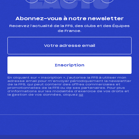
L'ACTU
Abonnez-vous à notre newsletter
Recevez l’actualité de la FFS, des clubs et des Équipes
de France.
Inscription
En cliquant sur « inscription », j’autorise la FFS à utiliser mon
adresse email pour m’envoyer périodiquement la newsletter
de la FFS, qui peut contenir des offres commerciales et
promotionnelles de la FFS ou de ses partenaires. Pour plus
d’informations sur les modalités d’exercice de vos droits et
la gestion de vos données, cliquez
ici