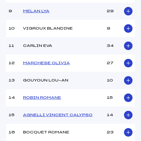
(CA)
Ouvreurs E :
FABRE CHLOE (CA)
9
MELAN LYA
29
Météo :
BEAU
Neige :
DURE
10
VIGROUX BLANDINE
9
MANCHE 2
11
CARLIN EVA
34
Nombre de portes :
24
Heure de départ :
11H25
12
MARCHESE OLIVIA
27
Traceur :
BARBE LIONEL (CA)
Ouvreurs A :
POLCHI NORICK (CA)
13
GOUYOUN LOU-AN
10
Ouvreurs B :
NEDANI ROMAIN (CA)
Ouvreurs C :
BRUN CLOVIS (CA)
Ouvreurs D :
ISSAUTIER MATHILDE
14
ROBIN ROMANE
15
(CA)
Ouvreurs E :
FABRE CHLOE (CA)
15
AGNELLI VINCENT CALYPSO
14
Température départ :
+1
Température arrivée :
+2
16
BOCQUET ROMANE
23