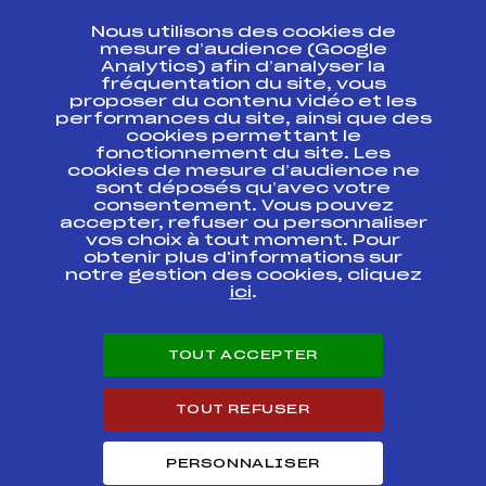
CONTACT
Nous utilisons des cookies de
ESPACE PRESSE
mesure d’audience (Google
Analytics) afin d’analyser la
fréquentation du site, vous
Ressources
proposer du contenu vidéo et les
performances du site, ainsi que des
Pass’Neige
cookies permettant le
Projet sportif fédéral
fonctionnement du site. Les
cookies de mesure d’audience ne
Projet de performance fédéral
sont déposés qu’avec votre
Antidopage
consentement. Vous pouvez
Pôle Développement, Formation, Suivi
accepter, refuser ou personnaliser
Scientifique
vos choix à tout moment. Pour
Listes ministérielles
obtenir plus d'informations sur
notre gestion des cookies, cliquez
Pôle vie de l’athlète
ici
.
Enseignement professionnel
Informatique et chronométrage
Circuits
TOUT ACCEPTER
Carrières
Développement des habiletés mentales
TOUT REFUSER
PERSONNALISER