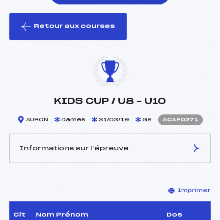
Retour aux courses
foi(s) le ski
KIDS CUP / U8 – U10
AURON
Dames
31/03/19
GS
ACAF0271
Informations sur l’épreuve
JURY DE COMPÉTITION
Imprimer
Délégué Technique :
–
Arbitre :
–
Assistant :
–
Clt
Nom Prénom
Dos