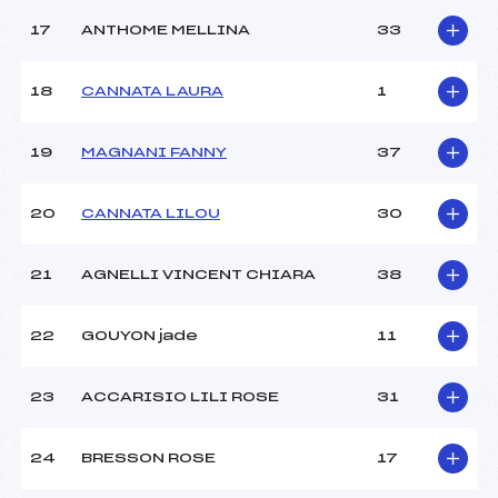
Pénalité appliquée :
–
17
ANTHOME MELLINA
33
Catégorie :
U8+U10
18
CANNATA LAURA
1
19
MAGNANI FANNY
37
20
CANNATA LILOU
30
21
AGNELLI VINCENT CHIARA
38
22
GOUYON jade
11
23
ACCARISIO LILI ROSE
31
24
BRESSON ROSE
17