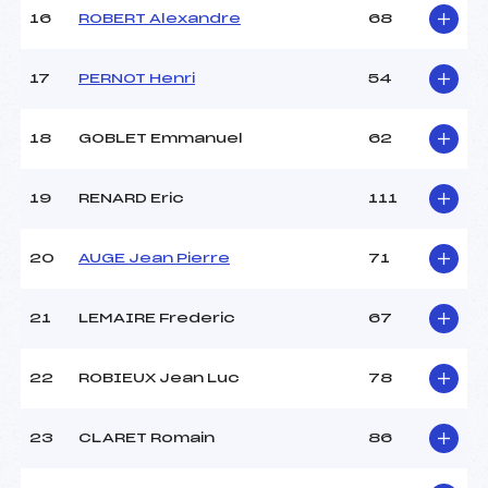
Ouvreurs E :
–
16
ROBERT Alexandre
68
Température départ :
1
Température arrivée :
2
17
PERNOT Henri
54
Pénalité appliquée :
105.9500
18
GOBLET Emmanuel
62
Catégorie :
CAD->MAS
19
RENARD Eric
111
20
AUGE Jean Pierre
71
21
LEMAIRE Frederic
67
22
ROBIEUX Jean Luc
78
23
CLARET Romain
86