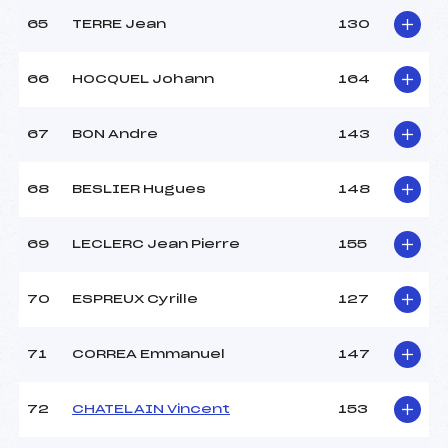
65
TERRE Jean
130
66
HOCQUEL Johann
164
67
BON Andre
143
68
BESLIER Hugues
148
69
LECLERC Jean Pierre
155
70
ESPREUX Cyrille
127
71
CORREA Emmanuel
147
72
CHATELAIN Vincent
153