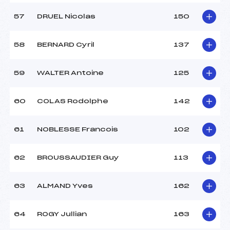
57
DRUEL Nicolas
150
58
BERNARD Cyril
137
59
WALTER Antoine
125
60
COLAS Rodolphe
142
61
NOBLESSE Francois
102
62
BROUSSAUDIER Guy
113
63
ALMAND Yves
162
64
ROGY Jullian
163