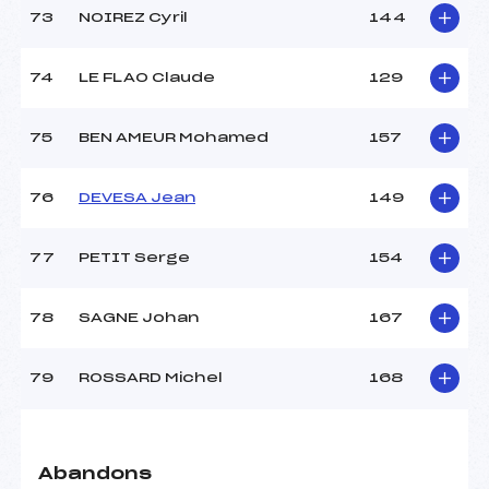
73
NOIREZ Cyril
144
74
LE FLAO Claude
129
75
BEN AMEUR Mohamed
157
76
DEVESA Jean
149
77
PETIT Serge
154
78
SAGNE Johan
167
79
ROSSARD Michel
168
Abandons