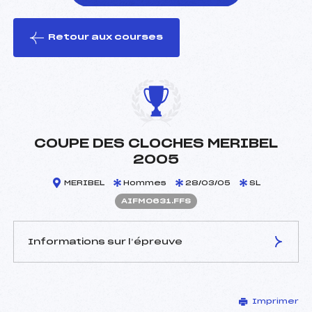
Retour aux courses
foi(s) le ski
COUPE DES CLOCHES MERIBEL
2005
MERIBEL
Hommes
28/03/05
SL
AIFM0631.FFS
Informations sur l’épreuve
JURY DE COMPÉTITION
Imprimer
Délégué Technique :
FAURE THIERRY (IF)