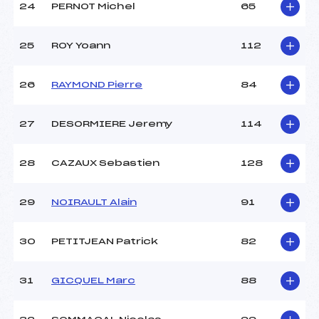
24
PERNOT Michel
65
25
ROY Yoann
112
26
RAYMOND Pierre
84
27
DESORMIERE Jeremy
114
28
CAZAUX Sebastien
128
29
NOIRAULT Alain
91
30
PETITJEAN Patrick
82
31
GICQUEL Marc
88