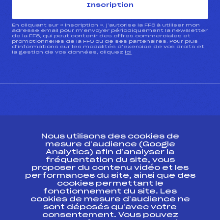
Inscription
En cliquant sur « inscription », j’autorise la FFS à utiliser mon
adresse email pour m’envoyer périodiquement la newsletter
de la FFS, qui peut contenir des offres commerciales et
promotionnelles de la FFS ou de ses partenaires. Pour plus
d’informations sur les modalités d’exercice de vos droits et
la gestion de vos données, cliquez
ici
CONTACT
Nous utilisons des cookies de
ESPACE PRESSE
mesure d’audience (Google
Analytics) afin d’analyser la
fréquentation du site, vous
Ressources
proposer du contenu vidéo et les
performances du site, ainsi que des
Pass’Neige
cookies permettant le
Projet sportif fédéral
fonctionnement du site. Les
cookies de mesure d’audience ne
Projet de performance fédéral
sont déposés qu’avec votre
Antidopage
consentement. Vous pouvez