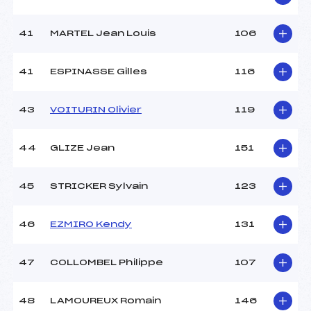
41
MARTEL Jean Louis
106
41
ESPINASSE Gilles
116
43
VOITURIN Olivier
119
44
GLIZE Jean
151
45
STRICKER Sylvain
123
46
EZMIRO Kendy
131
47
COLLOMBEL Philippe
107
48
LAMOUREUX Romain
146