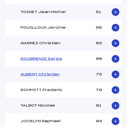
TOINET Jean Michel
51
POUILLOUX Jerome
56
GARREZ Christian
63
SOUBRENIE Serge
66
AUBERT Christian
72
SCHMITT Frederic
79
TALBOT Nicolas
81
JOCELYN Raphael
93