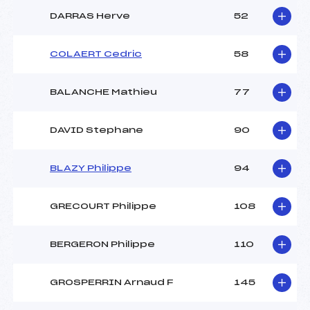
DARRAS Herve
52
COLAERT Cedric
58
BALANCHE Mathieu
77
DAVID Stephane
90
BLAZY Philippe
94
GRECOURT Philippe
108
BERGERON Philippe
110
GROSPERRIN Arnaud F
145