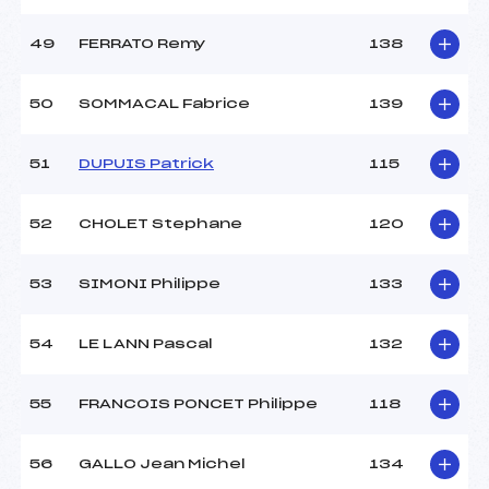
49
FERRATO Remy
138
50
SOMMACAL Fabrice
139
51
DUPUIS Patrick
115
52
CHOLET Stephane
120
53
SIMONI Philippe
133
54
LE LANN Pascal
132
55
FRANCOIS PONCET Philippe
118
56
GALLO Jean Michel
134