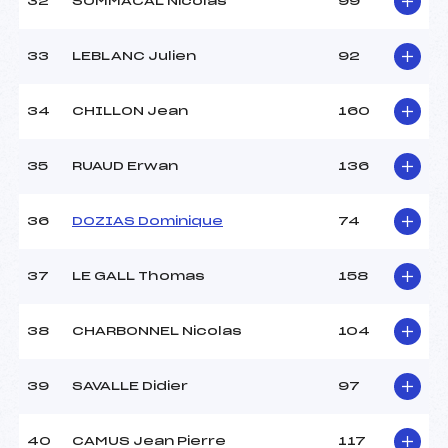
32
SOMMACAL Nicolas
99
33
LEBLANC Julien
92
34
CHILLON Jean
160
35
RUAUD Erwan
136
36
DOZIAS Dominique
74
37
LE GALL Thomas
158
38
CHARBONNEL Nicolas
104
39
SAVALLE Didier
97
40
CAMUS Jean Pierre
117