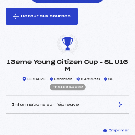
Retour aux courses
foi(s) le ski
13eme Young Citizen Cup – SL U16
M
LE SAUZE
Hommes
24/03/19
SL
FRA1265.1022
Informations sur l’épreuve
JURY DE COMPÉTITION
Imprimer
Délégué Technique :
CROSETTI PAOLO (ITA)