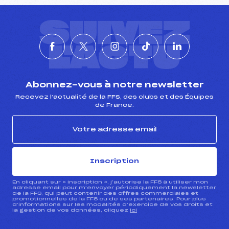
SUIVEZ
L'ACTU
Abonnez-vous à notre newsletter
Recevez l’actualité de la FFS, des clubs et des Équipes
de France.
Inscription
En cliquant sur « inscription », j’autorise la FFS à utiliser mon
adresse email pour m’envoyer périodiquement la newsletter
de la FFS, qui peut contenir des offres commerciales et
promotionnelles de la FFS ou de ses partenaires. Pour plus
d’informations sur les modalités d’exercice de vos droits et
la gestion de vos données, cliquez
ici