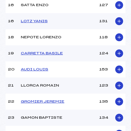
16
SATTA ENZO
127
Pénalité appliquée :
–
Catégorie :
U16
16
LOTZ YANIS
131
18
NEPOTE LORENZO
118
19
CARRETTA BASILE
124
20
AUDI LOUIS
153
21
LLORCA ROMAIN
123
22
GROMIER JEREMIE
135
23
GAMON BAPTISTE
134