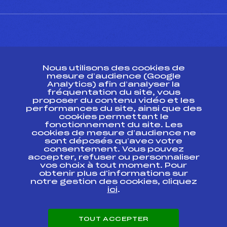
CONTACT
Nous utilisons des cookies de
ESPACE PRESSE
mesure d’audience (Google
Analytics) afin d’analyser la
fréquentation du site, vous
Ressources
proposer du contenu vidéo et les
performances du site, ainsi que des
Pass’Neige
cookies permettant le
Projet sportif fédéral
fonctionnement du site. Les
cookies de mesure d’audience ne
Projet de performance fédéral
sont déposés qu’avec votre
Antidopage
consentement. Vous pouvez
Pôle Développement, Formation, Suivi
accepter, refuser ou personnaliser
Scientifique
vos choix à tout moment. Pour
Listes ministérielles
obtenir plus d'informations sur
notre gestion des cookies, cliquez
Pôle vie de l’athlète
ici
.
Enseignement professionnel
Informatique et chronométrage
Circuits
TOUT ACCEPTER