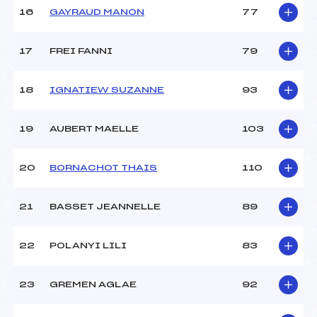
Ouvreurs E :
ROSSILLION GUILLAUME
16
GAYRAUD MANON
77
(FRA)
Température départ :
–
Température arrivée :
–
17
FREI FANNI
79
18
IGNATIEW SUZANNE
93
Pénalité appliquée :
–
Catégorie :
U16
19
AUBERT MAELLE
103
20
BORNACHOT THAIS
110
21
BASSET JEANNELLE
89
22
POLANYI LILI
83
23
GREMEN AGLAE
92