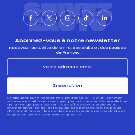
SUIVEZ
L'ACTU
Abonnez-vous à notre newsletter
Recevez l’actualité de la FFS, des clubs et des Équipes
de France.
Inscription
En cliquant sur « inscription », j’autorise la FFS à utiliser mon
adresse email pour m’envoyer périodiquement la newsletter
de la FFS, qui peut contenir des offres commerciales et
promotionnelles de la FFS ou de ses partenaires. Pour plus
d’informations sur les modalités d’exercice de vos droits et
la gestion de vos données, cliquez
ici