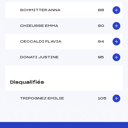
SCHMITTER ANNA
88
CHIEUSSE EMMA
90
CECCALDI FLAVIA
94
DONATI JUSTINE
95
Disqualifiés
TRIPOGNEZ EMILIE
105