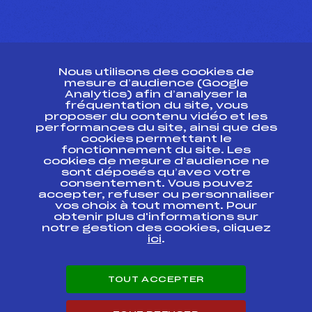
CONTACT
Nous utilisons des cookies de
ESPACE PRESSE
mesure d’audience (Google
Analytics) afin d’analyser la
fréquentation du site, vous
Ressources
proposer du contenu vidéo et les
performances du site, ainsi que des
Pass’Neige
cookies permettant le
Projet sportif fédéral
fonctionnement du site. Les
cookies de mesure d’audience ne
Projet de performance fédéral
sont déposés qu’avec votre
Antidopage
consentement. Vous pouvez
Pôle Développement, Formation, Suivi
accepter, refuser ou personnaliser
Scientifique
vos choix à tout moment. Pour
Listes ministérielles
obtenir plus d'informations sur
notre gestion des cookies, cliquez
Pôle vie de l’athlète
ici
.
Enseignement professionnel
Informatique et chronométrage
Circuits
TOUT ACCEPTER
Carrières
Développement des habiletés mentales