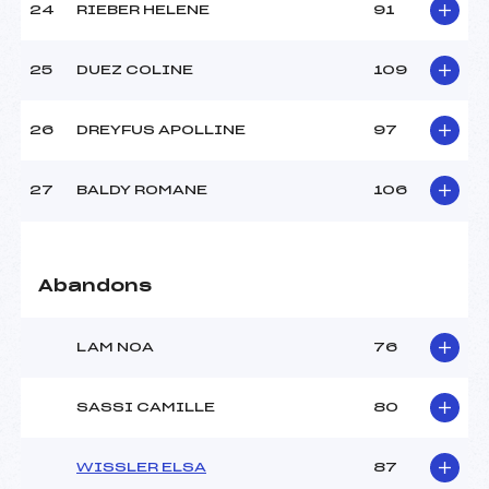
24
RIEBER HELENE
91
25
DUEZ COLINE
109
26
DREYFUS APOLLINE
97
27
BALDY ROMANE
106
Abandons
LAM NOA
76
SASSI CAMILLE
80
WISSLER ELSA
87