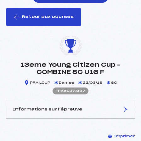
Retour aux courses
foi(s) le ski
13eme Young Citizen Cup –
COMBINE SC U16 F
PRA LOUP
Dames
22/03/19
SC
FRA6137.997
Informations sur l’épreuve
JURY DE COMPÉTITION
Imprimer
Délégué Technique :
CUCHE DIDIER (FRA)