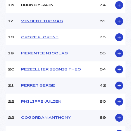
Pénalité appliquée :
94.9800
16
BRUN SYLVAIN
74
Catégorie :
MIN->MAS
17
VINCENT THOMAS
61
18
CROZE FLORENT
75
19
MERENTIE NICOLAS
65
20
PEZEILLIER BEGNIS THEO
64
21
PERRET SERGE
42
22
PHILIPPE JULIEN
80
22
COGORDAN ANTHONY
89