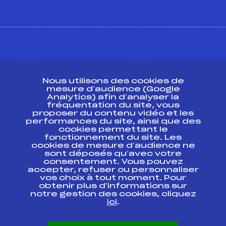
CONTACT
Nous utilisons des cookies de
ESPACE PRESSE
mesure d’audience (Google
Analytics) afin d’analyser la
fréquentation du site, vous
Ressources
proposer du contenu vidéo et les
performances du site, ainsi que des
Pass’Neige
cookies permettant le
Projet sportif fédéral
fonctionnement du site. Les
cookies de mesure d’audience ne
Projet de performance fédéral
sont déposés qu’avec votre
Antidopage
consentement. Vous pouvez
Pôle Développement, Formation, Suivi
accepter, refuser ou personnaliser
Scientifique
vos choix à tout moment. Pour
Listes ministérielles
obtenir plus d'informations sur
notre gestion des cookies, cliquez
Pôle vie de l’athlète
ici
.
Enseignement professionnel
Informatique et chronométrage