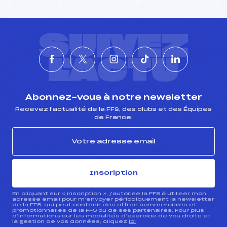
SUIVEZ
L'ACTU
Abonnez-vous à notre newsletter
Recevez l’actualité de la FFS, des clubs et des Équipes
de France.
Inscription
En cliquant sur « inscription », j’autorise la FFS à utiliser mon
adresse email pour m’envoyer périodiquement la newsletter
de la FFS, qui peut contenir des offres commerciales et
promotionnelles de la FFS ou de ses partenaires. Pour plus
d’informations sur les modalités d’exercice de vos droits et
la gestion de vos données, cliquez
ici