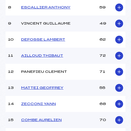
Ouvreurs C :
–
8
ESCALLIER ANTHONY
59
Ouvreurs D :
–
Ouvreurs E :
–
Météo :
COUVERT
9
VINCENT GUILLAUME
49
Neige :
MOLLE
10
DEFOSSE LAMBERT
62
MANCHE 2
11
AILLOUD THIBAUT
72
Nombre de portes :
–
Heure de départ :
–
Traceur :
–
12
PANEFIEU CLEMENT
71
Ouvreurs A :
–
Ouvreurs B :
–
13
MATTEI GEOFFREY
55
Ouvreurs C :
–
Ouvreurs D :
–
Ouvreurs E :
–
14
ZECCONI YANN
68
Température départ :
2
Température arrivée :
2
15
COMBE AURELIEN
70