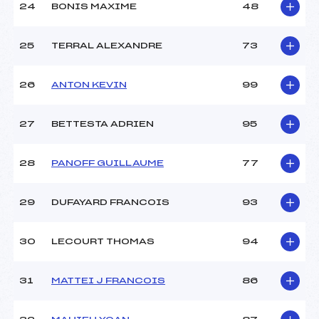
24
BONIS MAXIME
48
25
TERRAL ALEXANDRE
73
26
ANTON KEVIN
99
27
BETTESTA ADRIEN
95
28
PANOFF GUILLAUME
77
29
DUFAYARD FRANCOIS
93
30
LECOURT THOMAS
94
31
MATTEI J FRANCOIS
86