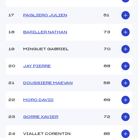
Catégorie :
U18->Mas
17
PAGLIERO JULIEN
51
18
BARILLER NATHAN
73
19
MINGUET GABRIEL
70
20
JAY PIERRE
68
21
DOUSSIERE MAEVAN
58
22
MORO DAVID
69
23
GORRE XAVIER
72
24
VIALLET CORENTIN
85