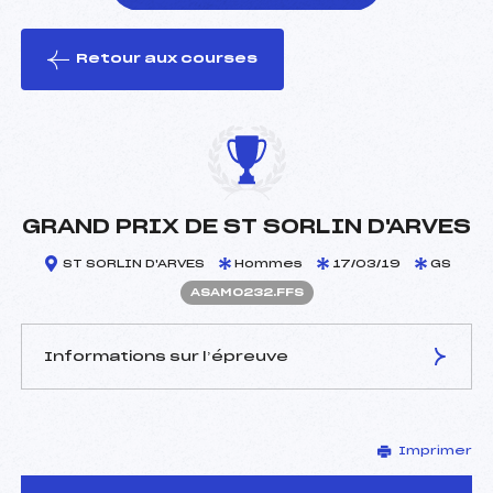
Retour aux courses
foi(s) le ski
GRAND PRIX DE ST SORLIN D'ARVES
ST SORLIN D'ARVES
Hommes
17/03/19
GS
ASAM0232.FFS
Informations sur l’épreuve
JURY DE COMPÉTITION
Imprimer
Délégué Technique :
BAUDIN PHILIPPE ()
Arbitre :
MAGNIN PIERRE (SA)