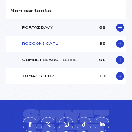
Non partants
PORTAZ DAVY
82
ROCCONI CARL
86
COMBET BLANC PIERRE
91
TOMASSI ENZO
101
SUIVEZ
L'ACTU