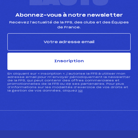
Abonnez-vous à notre newsletter
Recevez l’actualité de la FFS, des clubs et des Équipes
de France.
Inscription
En cliquant sur « inscription », j’autorise la FFS à utiliser mon
adresse email pour m’envoyer périodiquement la newsletter
de la FFS, qui peut contenir des offres commerciales et
promotionnelles de la FFS ou de ses partenaires. Pour plus
d’informations sur les modalités d’exercice de vos droits et
la gestion de vos données, cliquez
ici
CONTACT