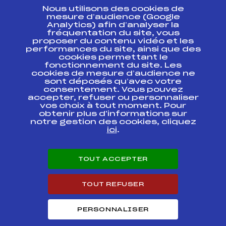
Nous utilisons des cookies de
ESPACE PRESSE
mesure d’audience (Google
Analytics) afin d’analyser la
fréquentation du site, vous
Ressources
proposer du contenu vidéo et les
performances du site, ainsi que des
Pass’Neige
cookies permettant le
Projet sportif fédéral
fonctionnement du site. Les
cookies de mesure d’audience ne
Projet de performance fédéral
sont déposés qu’avec votre
Antidopage
consentement. Vous pouvez
Pôle Développement, Formation, Suivi
accepter, refuser ou personnaliser
Scientifique
vos choix à tout moment. Pour
Listes ministérielles
obtenir plus d'informations sur
notre gestion des cookies, cliquez
Pôle vie de l’athlète
ici
.
Enseignement professionnel
Informatique et chronométrage
Circuits
TOUT ACCEPTER
Carrières
Développement des habiletés mentales
TOUT REFUSER
PERSONNALISER
© 2026 Fédération Française de Ski
Mentions légales
Politique de