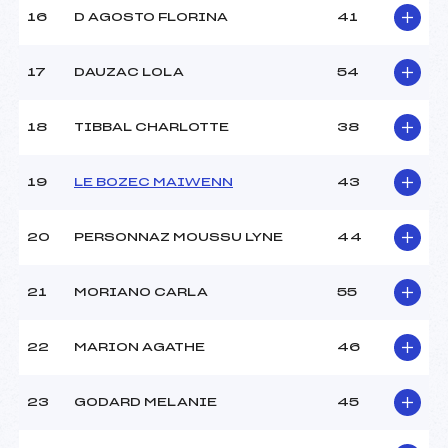
16
D AGOSTO FLORINA
41
Pénalité appliquée :
129.1600
17
DAUZAC LOLA
54
Catégorie :
U14+U16
18
TIBBAL CHARLOTTE
38
19
LE BOZEC MAIWENN
43
20
PERSONNAZ MOUSSU LYNE
44
21
MORIANO CARLA
55
22
MARION AGATHE
46
23
GODARD MELANIE
45