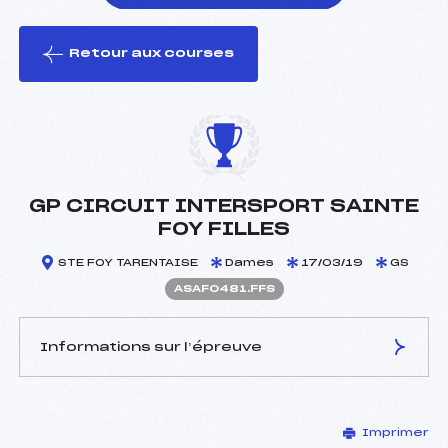
Retour aux courses
foi(s) le ski
GP CIRCUIT INTERSPORT SAINTE
FOY FILLES
STE FOY TARENTAISE
Dames
17/03/19
GS
ASAF0481.FFS
Informations sur l’épreuve
JURY DE COMPÉTITION
Imprimer
Délégué Technique :
GRUMEAU FRANCK (SA)