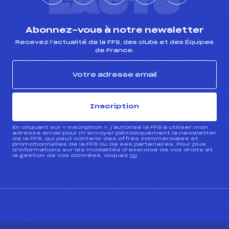
L'ACTU
Abonnez-vous à notre newsletter
Recevez l’actualité de la FFS, des clubs et des Équipes
de France.
Inscription
En cliquant sur « inscription », j’autorise la FFS à utiliser mon
adresse email pour m’envoyer périodiquement la newsletter
de la FFS, qui peut contenir des offres commerciales et
promotionnelles de la FFS ou de ses partenaires. Pour plus
d’informations sur les modalités d’exercice de vos droits et
la gestion de vos données, cliquez
ici