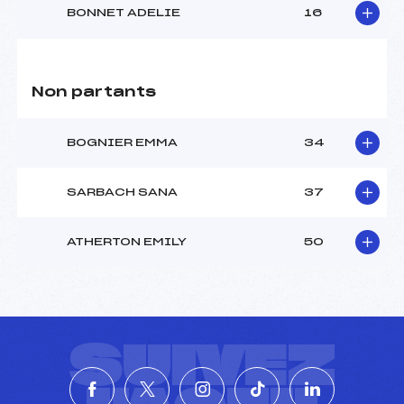
BONNET ADELIE
16
Non partants
BOGNIER EMMA
34
SARBACH SANA
37
ATHERTON EMILY
50
SUIVEZ