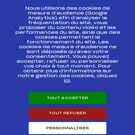
CONTACT
Nous utilisons des cookies de
ESPACE PRESSE
mesure d’audience (Google
Analytics) afin d’analyser la
fréquentation du site, vous
Ressources
proposer du contenu vidéo et les
performances du site, ainsi que des
Pass’Neige
cookies permettant le
Projet sportif fédéral
fonctionnement du site. Les
cookies de mesure d’audience ne
Projet de performance fédéral
sont déposés qu’avec votre
Antidopage
consentement. Vous pouvez
Pôle Développement, Formation, Suivi
accepter, refuser ou personnaliser
Scientifique
vos choix à tout moment. Pour
Listes ministérielles
obtenir plus d'informations sur
notre gestion des cookies, cliquez
Pôle vie de l’athlète
ici
.
Enseignement professionnel
Informatique et chronométrage
Circuits
TOUT ACCEPTER
Carrières
Développement des habiletés mentales
TOUT REFUSER
PERSONNALISER