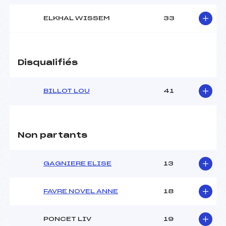
Ouvreurs C :
–
Ouvreurs D :
–
ELKHAL WISSEM
33
Ouvreurs E :
–
Météo :
Couvert
Neige :
dure
Disqualifiés
MANCHE 2
BILLOT LOU
41
Nombre de portes :
45
Heure de départ :
12h40
Traceur :
PELLICIER THOMAS (SA)
Ouvreurs A :
ARLAUD NOLAN (SA)
Non partants
Ouvreurs B :
DELEGLISE MALO (SA)
Ouvreurs C :
–
GAGNIERE ELISE
13
Ouvreurs D :
–
Ouvreurs E :
–
Température départ :
2
FAVRE NOVEL ANNE
18
Température arrivée :
2
PONCET LIV
19