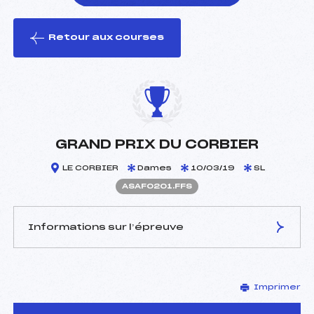
Retour aux courses
foi(s) le ski
GRAND PRIX DU CORBIER
LE CORBIER
Dames
10/03/19
SL
ASAF0201.FFS
Informations sur l’épreuve
JURY DE COMPÉTITION
Imprimer
Délégué Technique :
FLEURY CHRISTIAN ()
Arbitre :
MAGNIN PIERRE (SA)