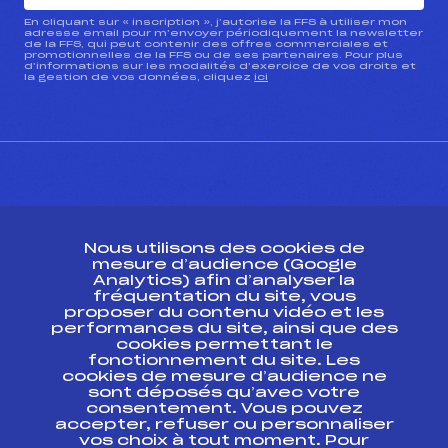
En cliquant sur « inscription », j’autorise la FFS à utiliser mon
adresse email pour m’envoyer périodiquement la newsletter
de la FFS, qui peut contenir des offres commerciales et
promotionnelles de la FFS ou de ses partenaires. Pour plus
d’informations sur les modalités d’exercice de vos droits et
la gestion de vos données, cliquez
ici
CONTACT
Nous utilisons des cookies de
ESPACE PRESSE
mesure d’audience (Google
Analytics) afin d’analyser la
fréquentation du site, vous
Ressources
proposer du contenu vidéo et les
performances du site, ainsi que des
Pass’Neige
cookies permettant le
Projet sportif fédéral
fonctionnement du site. Les
cookies de mesure d’audience ne
Projet de performance fédéral
sont déposés qu’avec votre
Antidopage
consentement. Vous pouvez
Pôle Développement, Formation, Suivi
accepter, refuser ou personnaliser
Scientifique
vos choix à tout moment. Pour