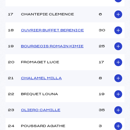
17
CHANTEPIE CLEMENCE
6
Pénalité appliquée :
–
Catégorie :
U10
18
OUVRIER BUFFET BERENICE
30
19
BOURGEOIS ROMAIN KIMIE
25
20
FROMAGET LUCE
17
21
CHALAMEL MILLA
8
22
BRIQUET LOUNA
19
23
OLIERO CAMILLE
35
24
POUSSARD AGATHE
3