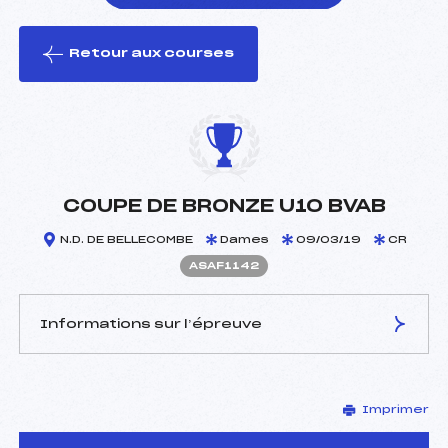
Retour aux courses
foi(s) le ski
COUPE DE BRONZE U10 BVAB
N.D. DE BELLECOMBE
Dames
09/03/19
CR
ASAF1142
Informations sur l’épreuve
JURY DE COMPÉTITION
Imprimer
Délégué Technique :
LORET SEBASTIEN (SA)
Arbitre :
OUVRIER BUFFET