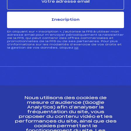
Inscription
En cliquant sur « inscription », j’autorise la FFS à utiliser mon
adresse email pour m’envoyer périodiquement la newsletter
de la FFS, qui peut contenir des offres commerciales et
promotionnelles de la FFS ou de ses partenaires. Pour plus
d’informations sur les modalités d’exercice de vos droits et
la gestion de vos données, cliquez
ici
CONTACT
Nous utilisons des cookies de
ESPACE PRESSE
mesure d’audience (Google
Analytics) afin d’analyser la
fréquentation du site, vous
Ressources
proposer du contenu vidéo et les
performances du site, ainsi que des
Pass’Neige
cookies permettant le
Projet sportif fédéral
fonctionnement du site. Les