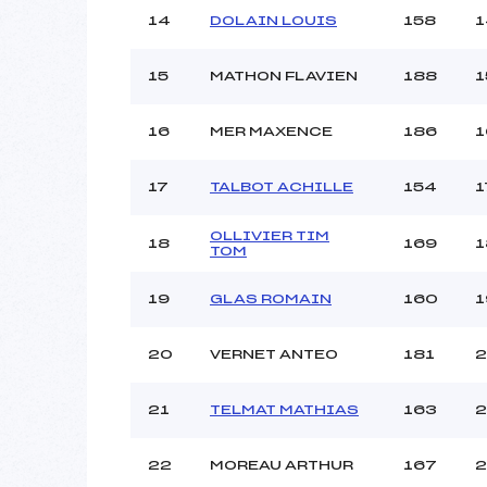
14
DOLAIN LOUIS
158
1
15
MATHON FLAVIEN
188
1
16
MER MAXENCE
186
1
17
TALBOT ACHILLE
154
1
OLLIVIER TIM
18
169
1
TOM
19
GLAS ROMAIN
160
1
20
VERNET ANTEO
181
2
21
TELMAT MATHIAS
163
2
22
MOREAU ARTHUR
167
2