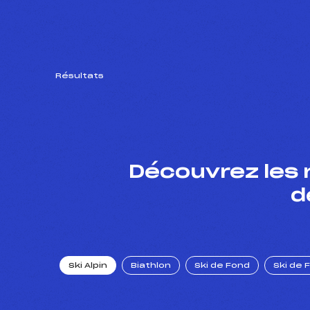
Résultats
Découvrez les 
d
Ski Alpin
Biathlon
Ski de Fond
Ski de 