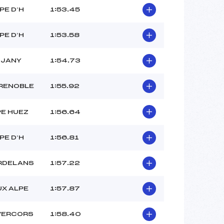
PE D’H
1:53.45
PE D’H
1:53.58
UJANY
1:54.73
RENOBLE
1:55.92
PE HUEZ
1:56.64
PE D’H
1:56.81
RDELANS
1:57.22
UX ALPE
1:57.87
VERCORS
1:58.40