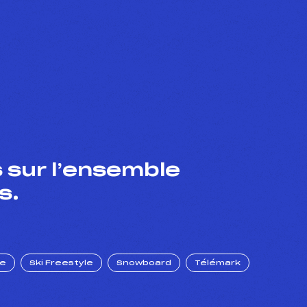
 sur l’ensemble
s.
ue
Ski Freestyle
Snowboard
Télémark