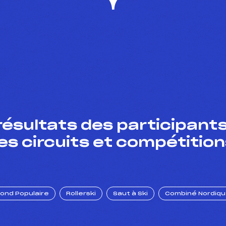
résultats des participants
es circuits et compétition
Fond Populaire
Rollerski
Saut à Ski
Combiné Nordiq