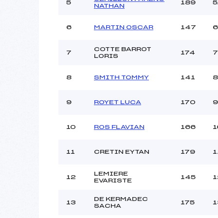
Ouvreurs C :
5
189
5
NATHAN
Ouvreurs D :
Ouvreurs E :
6
MARTIN OSCAR
147
6
Météo :
Neige :
COTTE BARROT
7
174
7
LORIS
8
SMITH TOMMY
141
8
Pénalité appliquée :
Catégorie :
9
ROYET LUCA
170
9
10
ROS FLAVIAN
166
1
11
CRETIN EYTAN
179
1
LEMIERE
12
145
1
EVARISTE
DE KERMADEC
13
175
1
SACHA