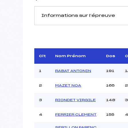
Informations sur l’épreuve
JURY DE COMPÉTITION
Délégué Technique :
MIA
Arbitre :
Assistant :
Clt
Nom Prénom
Dos
C
Dir. Epreuve :
1
RABAT ANTONIN
191
1
2
MAZET NOA
165
2
MANCHE 1
Nombre de portes :
3
RIONDET VIRGILE
148
3
Heure de départ :
Traceur :
4
FERRIER CLEMENT
155
4
Ouvreurs A :
Ouvreurs B :
SERILLON FARENC