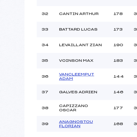
32
CANTIN ARTHUR
178
3
33
BATTARD LUCAS
173
3
34
LEVAILLANT ZIAN
190
3
35
VOINSON MAX
183
3
VANCLEEMPUT
36
144
3
ADAM
37
GALVES ADRIEN
146
3
CAPIZZANO
38
177
3
OSCAR
ANAGNOSTOU
39
168
3
FLORIAN