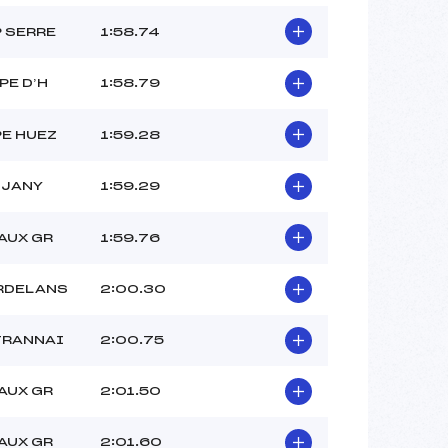
P SERRE
1:58.74
PE D’H
1:58.79
PE HUEZ
1:59.28
UJANY
1:59.29
AUX GR
1:59.76
RDELANS
2:00.30
TRANNAI
2:00.75
AUX GR
2:01.50
AUX GR
2:01.60