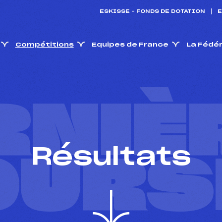
ESKISSE – FONDS DE DOTATION
E
Compétitions
Equipes de France
La Fédé
RNIÈ
Résultats
OURS