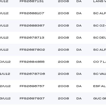
–
Ouvreurs C :
/U12
FFS2687131
2008
DA
LANS 
–
Ouvreurs D :
–
Ouvreurs E :
/U12
FFS2688107
2008
DA
SC AL
–
Température départ
–
Température arrivée
/U12
FFS2688367
2008
DA
SC OZ
/U12
FFS2678713
2008
DA
SC DE
–
U12
/U12
FFS2687802
2008
DA
SC AL
0/U12
FFS2684855
2008
DA
CO 7 L
1/U12
FFS2678706
2008
DA
SC VA
2/U12
FFS2696757
2008
DA
ESF AL
3/U12
FFS2697937
2008
DA
GUC G