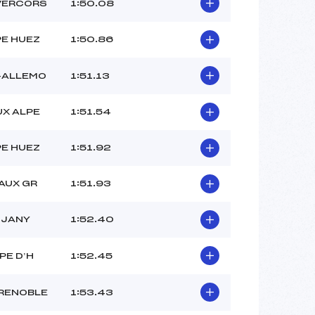
–
VERCORS
1:50.08
–
–
PE HUEZ
1:50.86
 :
–
 :
–
-ALLEMO
1:51.13
UX ALPE
1:51.54
PE HUEZ
1:51.92
AUX GR
1:51.93
UJANY
1:52.40
PE D’H
1:52.45
RENOBLE
1:53.43