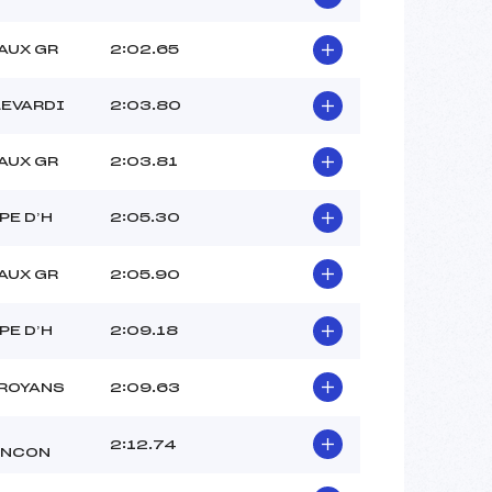
AUX GR
2:02.65
LEVARDI
2:03.80
AUX GR
2:03.81
PE D’H
2:05.30
AUX GR
2:05.90
PE D’H
2:09.18
 ROYANS
2:09.63
2:12.74
ENCON