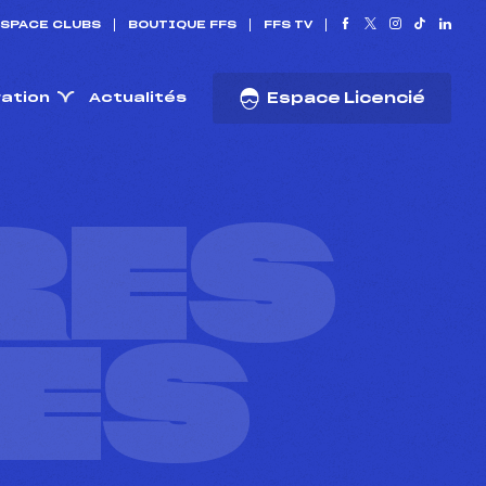
SPACE CLUBS
BOUTIQUE FFS
FFS TV
ration
Actualités
Espace Licencié
RES
ES