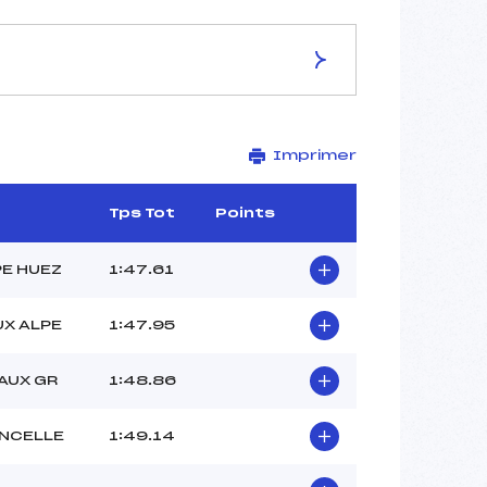
ES DE LA PISTE
Imprimer
–
–
–
Tps Tot
Points
–
–
PE HUEZ
1:47.61
UX ALPE
1:47.95
–
AUX GR
1:48.86
–
–
ANCELLE
1:49.14
–
–