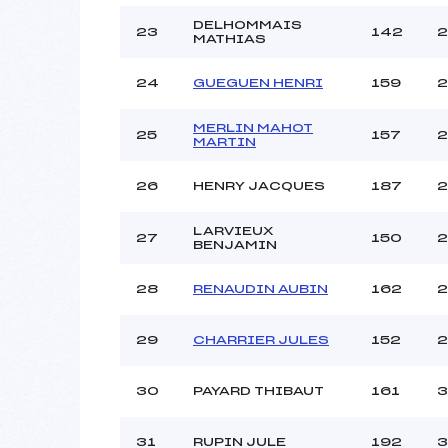
DELHOMMAIS
23
142
2
MATHIAS
24
GUEGUEN HENRI
159
2
MERLIN MAHOT
25
157
2
MARTIN
26
HENRY JACQUES
187
2
LARVIEUX
27
150
2
BENJAMIN
28
RENAUDIN AUBIN
162
2
29
CHARRIER JULES
152
2
30
PAYARD THIBAUT
161
3
31
RUPIN JULE
192
3