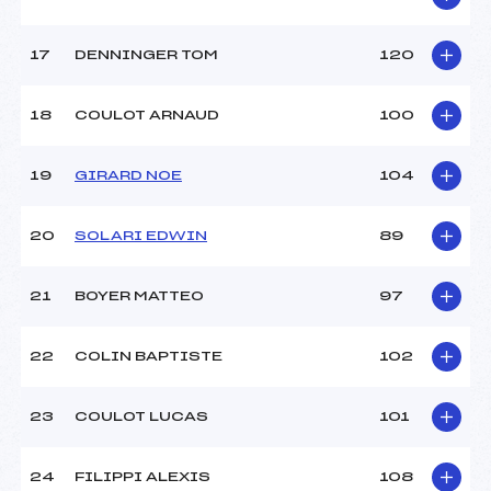
Pénalité appliquée :
82.9800
Catégorie :
U18->Mas
17
DENNINGER TOM
120
18
COULOT ARNAUD
100
19
GIRARD NOE
104
20
SOLARI EDWIN
89
21
BOYER MATTEO
97
22
COLIN BAPTISTE
102
23
COULOT LUCAS
101
24
FILIPPI ALEXIS
108