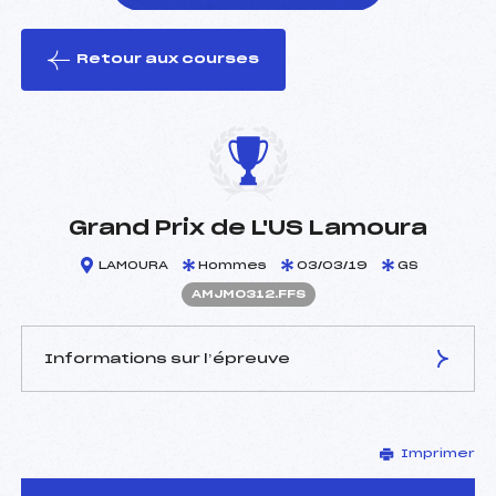
Retour aux courses
foi(s) le ski
Grand Prix de L'US Lamoura
LAMOURA
Hommes
03/03/19
GS
AMJM0312.FFS
Informations sur l’épreuve
JURY DE COMPÉTITION
Imprimer
Délégué Technique :
NICOLAS LAURENT (MJ)
Arbitre :
DUTEL CHRISTIAN (MJ)