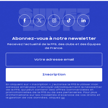
SUIVEZ
L'ACTU
Abonnez-vous à notre newsletter
Recevez l’actualité de la FFS, des clubs et des Équipes
de France.
Inscription
En cliquant sur « inscription », j’autorise la FFS à utiliser mon
adresse email pour m’envoyer périodiquement la newsletter
de la FFS, qui peut contenir des offres commerciales et
promotionnelles de la FFS ou de ses partenaires. Pour plus
d’informations sur les modalités d’exercice de vos droits et
la gestion de vos données, cliquez
ici