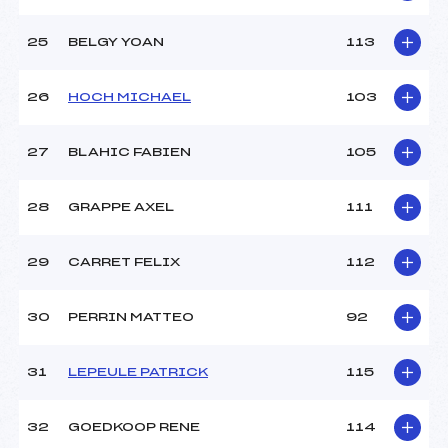
25
BELGY YOAN
113
26
HOCH MICHAEL
103
27
BLAHIC FABIEN
105
28
GRAPPE AXEL
111
29
CARRET FELIX
112
30
PERRIN MATTEO
92
31
LEPEULE PATRICK
115
32
GOEDKOOP RENE
114