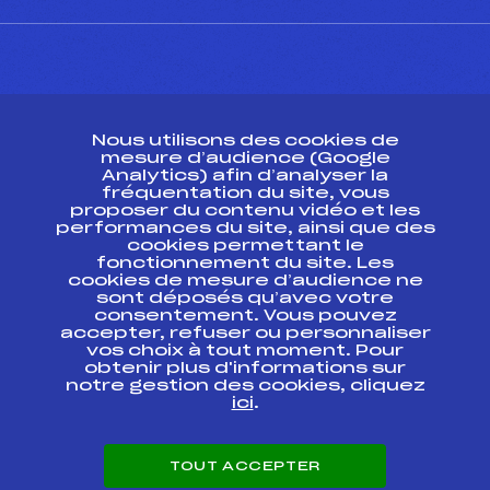
CONTACT
Nous utilisons des cookies de
ESPACE PRESSE
mesure d’audience (Google
Analytics) afin d’analyser la
fréquentation du site, vous
Ressources
proposer du contenu vidéo et les
performances du site, ainsi que des
Pass’Neige
cookies permettant le
Projet sportif fédéral
fonctionnement du site. Les
cookies de mesure d’audience ne
Projet de performance fédéral
sont déposés qu’avec votre
Antidopage
consentement. Vous pouvez
Pôle Développement, Formation, Suivi
accepter, refuser ou personnaliser
Scientifique
vos choix à tout moment. Pour
Listes ministérielles
obtenir plus d'informations sur
notre gestion des cookies, cliquez
Pôle vie de l’athlète
ici
.
Enseignement professionnel
Informatique et chronométrage
Circuits
TOUT ACCEPTER
Carrières