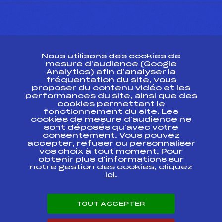
CONTACT
Nous utilisons des cookies de
ESPACE PRESSE
mesure d’audience (Google
Analytics) afin d’analyser la
fréquentation du site, vous
Ressources
proposer du contenu vidéo et les
performances du site, ainsi que des
Pass’Neige
cookies permettant le
Projet sportif fédéral
fonctionnement du site. Les
cookies de mesure d’audience ne
Projet de performance fédéral
sont déposés qu’avec votre
Antidopage
consentement. Vous pouvez
Pôle Développement, Formation, Suivi
accepter, refuser ou personnaliser
Scientifique
vos choix à tout moment. Pour
Listes ministérielles
obtenir plus d'informations sur
notre gestion des cookies, cliquez
Pôle vie de l’athlète
ici
.
Enseignement professionnel
Informatique et chronométrage
Circuits
TOUT ACCEPTER
Carrières