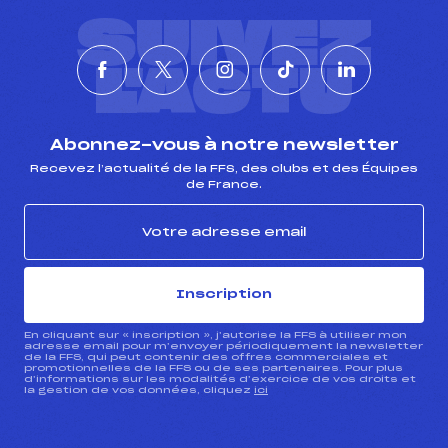
SUIVEZ
L'ACTU
Abonnez-vous à notre newsletter
Recevez l’actualité de la FFS, des clubs et des Équipes
de France.
Inscription
En cliquant sur « inscription », j’autorise la FFS à utiliser mon
adresse email pour m’envoyer périodiquement la newsletter
de la FFS, qui peut contenir des offres commerciales et
promotionnelles de la FFS ou de ses partenaires. Pour plus
d’informations sur les modalités d’exercice de vos droits et
la gestion de vos données, cliquez
ici