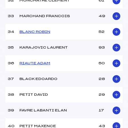
32
MONCHATRE CLEMENT
61
33
MARCHAND FRANCOIS
49
34
BLANC ROBIN
52
35
KARAJOVIC LAURENT
93
36
RIAUTE ADAM
50
37
BLACK EDOARDO
28
38
PETIT DAVID
29
39
FAVRE LABANTI ELAN
17
40
PETIT MAXENCE
43