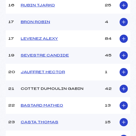
16
RUBIN TJARKO
25
Pénalité appliquée :
230.0000
17
BRON ROBIN
4
Catégorie :
U12
17
LEVENEZ ALEXY
84
19
SEVESTRE CANDIDE
45
20
JAUFFRET HECTOR
1
21
COTTET DUMOULIN GABIN
42
22
BASTARD MATHEO
13
23
CASTA THOMAS
15