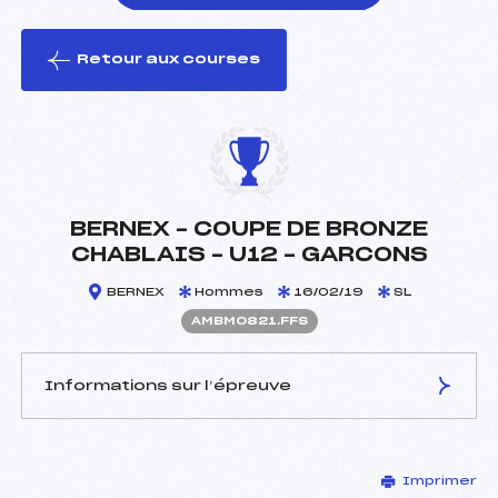
Retour aux courses
foi(s) le ski
BERNEX – COUPE DE BRONZE
CHABLAIS – U12 – GARCONS
BERNEX
Hommes
16/02/19
SL
AMBM0821.FFS
Informations sur l’épreuve
JURY DE COMPÉTITION
Imprimer
Délégué Technique :
MAXIT LUDOVIC (MB)