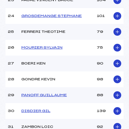
23
FAURE VINCENT BRUCE
104
24
GROSDEMANGE STEPHANE
101
25
FERRERI THEOTIME
79
26
MOURIER SYLVAIN
75
27
BOERI KEN
90
28
GONDRE KEVIN
98
29
PANOFF GUILLAUME
88
30
DISDIER GIL
139
31
ZAMBON LOIC
92