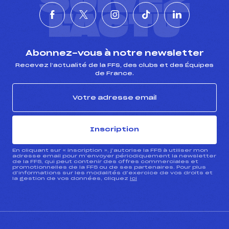
SUIVEZ
L'ACTU
Abonnez-vous à notre newsletter
Recevez l’actualité de la FFS, des clubs et des Équipes
de France.
Inscription
En cliquant sur « inscription », j’autorise la FFS à utiliser mon
adresse email pour m’envoyer périodiquement la newsletter
de la FFS, qui peut contenir des offres commerciales et
promotionnelles de la FFS ou de ses partenaires. Pour plus
d’informations sur les modalités d’exercice de vos droits et
la gestion de vos données, cliquez
ici