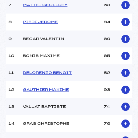
(AP)
7
MATTEI GEOFFREY
63
Ouvreurs A :
GSSB ()
Ouvreurs B :
–
8
PIERI JEROME
84
Ouvreurs C :
–
Ouvreurs D :
–
Ouvreurs E :
–
9
BECAR VALENTIN
69
Météo :
BEAU
Neige :
DURE
10
BONIS MAXIME
65
MANCHE 2
11
DELORENZO BENOIT
82
Nombre de portes :
–
Heure de départ :
–
12
GAUTHIER MAXIME
93
Traceur :
–
Ouvreurs A :
–
13
VALLAT BAPTISTE
74
Ouvreurs B :
–
Ouvreurs C :
–
Ouvreurs D :
–
14
GRAS CHRISTOPHE
76
Ouvreurs E :
–
Température départ :
–