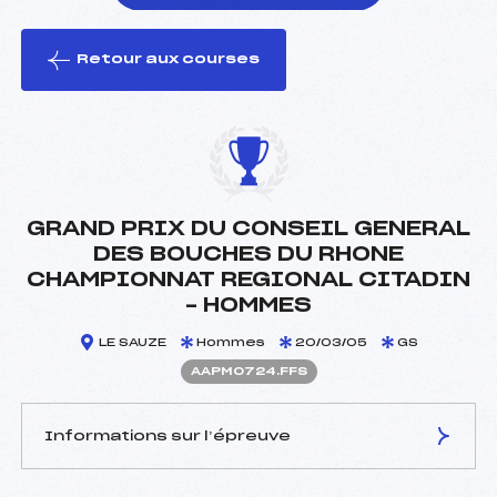
Retour aux courses
foi(s) le ski
GRAND PRIX DU CONSEIL GENERAL
DES BOUCHES DU RHONE
CHAMPIONNAT REGIONAL CITADIN
– HOMMES
LE SAUZE
Hommes
20/03/05
GS
AAPM0724.FFS
Informations sur l’épreuve
JURY DE COMPÉTITION