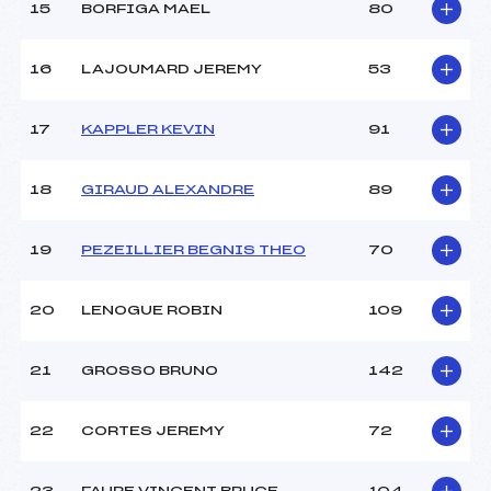
15
BORFIGA MAEL
80
Température arrivée :
+1
16
LAJOUMARD JEREMY
53
Pénalité appliquée :
95.5700
Catégorie :
MIN->MAS
17
KAPPLER KEVIN
91
18
GIRAUD ALEXANDRE
89
19
PEZEILLIER BEGNIS THEO
70
20
LENOGUE ROBIN
109
21
GROSSO BRUNO
142
22
CORTES JEREMY
72