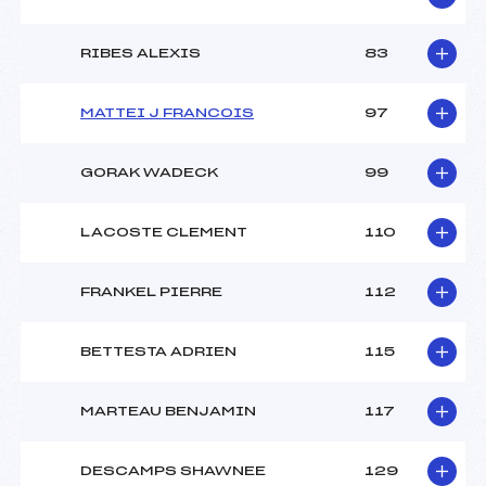
RIBES ALEXIS
83
MATTEI J FRANCOIS
97
GORAK WADECK
99
LACOSTE CLEMENT
110
FRANKEL PIERRE
112
BETTESTA ADRIEN
115
MARTEAU BENJAMIN
117
DESCAMPS SHAWNEE
129