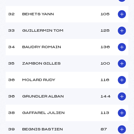
32
BEHETS YANN
105
33
GUILLERMIN TOM
125
34
BAUDRY ROMAIN
136
35
ZAMBON GILLES
100
36
MOLARD RUDY
116
36
GRUNDLER ALBAN
144
38
GAFFAREL JULIEN
113
39
BEGNIS BASTIEN
87