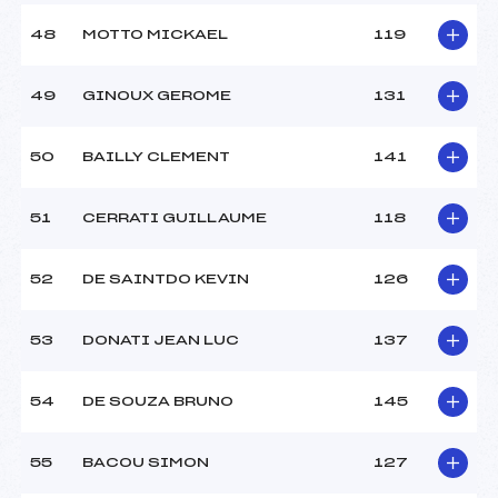
48
MOTTO MICKAEL
119
49
GINOUX GEROME
131
50
BAILLY CLEMENT
141
51
CERRATI GUILLAUME
118
52
DE SAINTDO KEVIN
126
53
DONATI JEAN LUC
137
54
DE SOUZA BRUNO
145
55
BACOU SIMON
127