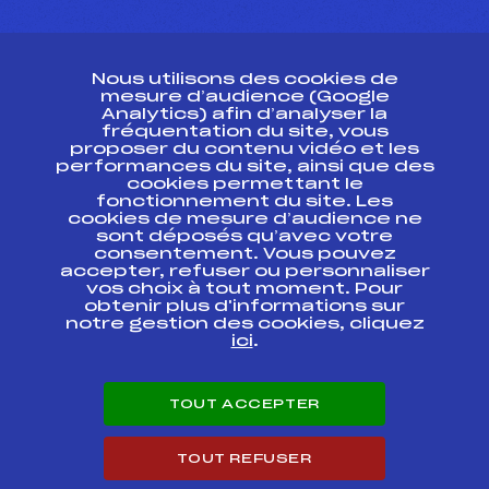
CONTACT
Nous utilisons des cookies de
ESPACE PRESSE
mesure d’audience (Google
Analytics) afin d’analyser la
fréquentation du site, vous
Ressources
proposer du contenu vidéo et les
performances du site, ainsi que des
Pass’Neige
cookies permettant le
Projet sportif fédéral
fonctionnement du site. Les
cookies de mesure d’audience ne
Projet de performance fédéral
sont déposés qu’avec votre
Antidopage
consentement. Vous pouvez
Pôle Développement, Formation, Suivi
accepter, refuser ou personnaliser
Scientifique
vos choix à tout moment. Pour
Listes ministérielles
obtenir plus d'informations sur
notre gestion des cookies, cliquez
Pôle vie de l’athlète
ici
.
Enseignement professionnel
Informatique et chronométrage
Circuits
TOUT ACCEPTER
Carrières
Développement des habiletés mentales
TOUT REFUSER