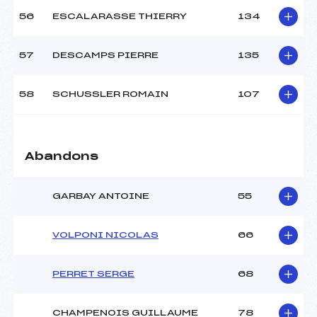
56
ESCALARASSE THIERRY
134
57
DESCAMPS PIERRE
135
58
SCHUSSLER ROMAIN
107
Abandons
GARBAY ANTOINE
55
VOLPONI NICOLAS
66
PERRET SERGE
68
CHAMPENOIS GUILLAUME
78